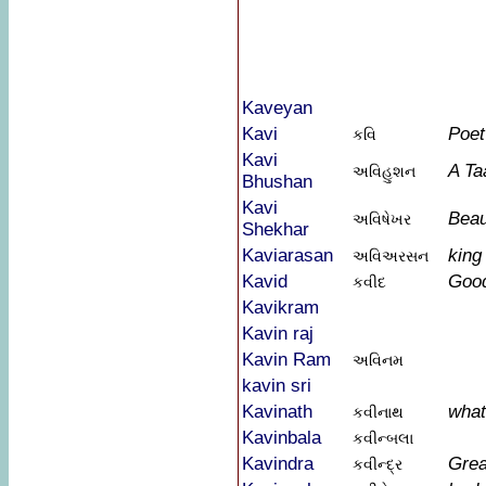
Kaveyan
Kavi
Poet
કવિ
Kavi
A Ta
અવિહુશન
Bhushan
Kavi
Beau
અવિષેખર
Shekhar
Kaviarasan
king
અવિઅરસન
Kavid
Goo
કવીદ
Kavikram
Kavin raj
Kavin Ram
અવિનમ
kavin sri
Kavinath
what
કવીનાથ
Kavinbala
કવીન્બલા
Kavindra
Grea
કવીન્દ્ર