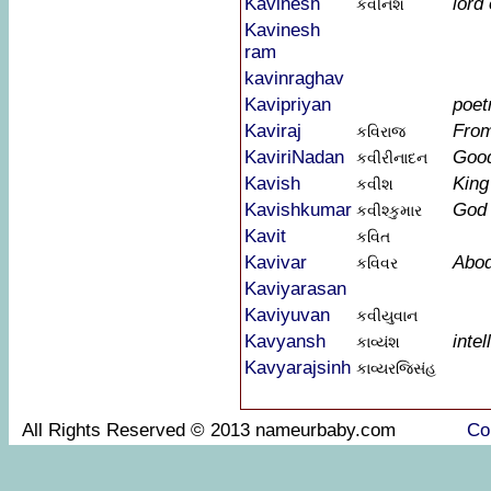
Kavinesh
lord 
કવીનેશ
Kavinesh
ram
kavinraghav
Kavipriyan
poet
Kaviraj
From
કવિરાજ
KaviriNadan
Goo
કવીરીનાદન
Kavish
King
કવીશ
Kavishkumar
God
કવીશ્કુમાર
Kavit
કવિત
Kavivar
Abod
કવિવર
Kaviyarasan
Kaviyuvan
કવીયુવાન
Kavyansh
inte
કાવ્યંશ
Kavyarajsinh
કાવ્યરજ્સિંહ
All Rights Reserved © 2013 nameurbaby.com
Co