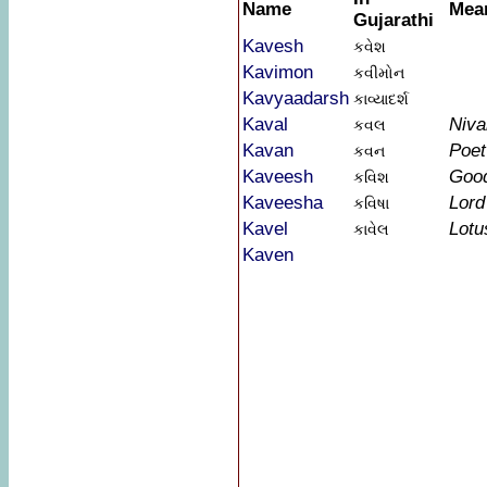
Name
Mea
Gujarathi
Kavesh
કવેશ
Kavimon
કવીમોન
Kavyaadarsh
કાવ્યાદર્શ
Kaval
Niva
કવલ
Kavan
Poet
કવન
Kaveesh
Goo
કવિશ
Kaveesha
Lord
કવિષા
Kavel
Lotu
કાવેલ
Kaven