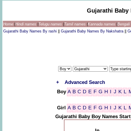
Gujarathi Baby
Home
|
Hindi names
|
Telugu names
|
Tamil names
|
Kannada names
|
Bengal
Gujarathi Baby Names By rashi
||
Gujarathi Baby Names By Nakshatra
||
G
+
Advanced Search
Boy
A
B
C
D
E
F
G
H
I
J
K
L
Girl
A
B
C
D
E
F
G
H
I
J
K
L
Gujarathi Baby Boy Names Start
In