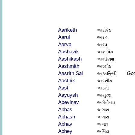
Aariketh
આરીકેઠ
Aarul
આરુલ
Aarva
આરવ
Aashavik
આશાવિક
Aashikash
આશીકાશ
Aashmith
આશ્મીઠ
Aasrith Sai
Go
આઅસ્રિથૈ
Aasthik
આસ્થીક
Aasti
આસ્તી
Aayuysh
આયુય્શ
Abevinav
અબેવીનાવ
Abhas
અભાસ
Abhash
અભાસ
Abhav
અભાવ
Abhey
અભિય