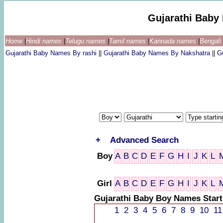
Gujarathi Baby
Home
|
Hindi names
|
Telugu names
|
Tamil names
|
Kannada names
|
Bengal
Gujarathi Baby Names By rashi
||
Gujarathi Baby Names By Nakshatra
||
G
+
Advanced Search
Boy
A
B
C
D
E
F
G
H
I
J
K
L
Girl
A
B
C
D
E
F
G
H
I
J
K
L
Gujarathi Baby Boy Names Start
1
2
3
4
5
6
7
8
9
10
11