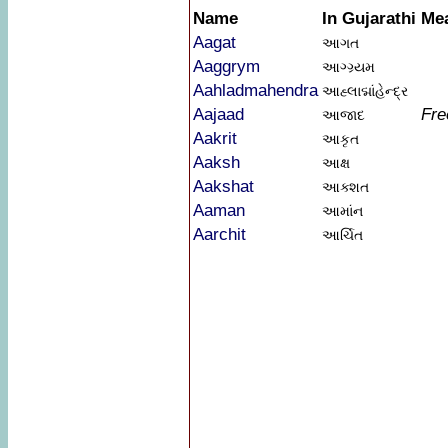
Name
In Gujarathi
Me
Aagat
આગત
Aaggrym
આગ્ગ્ર્યમ
Aahladmahendra
આહ્લાદ્માંહેન્દ્ર
Aajaad
Fr
આજાદ
Aakrit
આકૃત
Aaksh
આક્ષ
Aakshat
આક્શત
Aaman
આમાંન
Aarchit
આર્ચિત