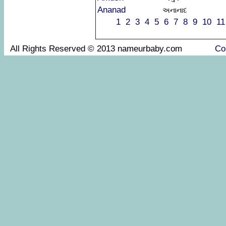
Ananad
અનાનાદ
1
2
3
4
5
6
7
8
9
10
11
All Rights Reserved © 2013 nameurbaby.com
Co