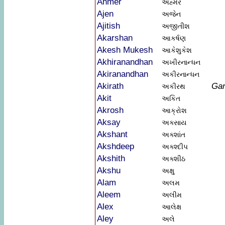
Ahmer
અહ્મેર
Ajen
અજેન
Ajitish
અજીતીશ
Akarshan
આકર્ષણ
Akesh Mukesh
આકેશુકેશ
Akhiranandhan
અખીરનાન્ધન
Akiranandhan
અકીરનાન્ધન
Akirath
Ga
અકીરથ
Akit
અકિત
Akrosh
આક્રોશ
Aksay
અક્સાય
Akshant
અક્શાંત
Akshdeep
અક્શ્દીપ
Akshith
અક્શીઠ
Akshu
અક્ષુ
Alam
અલમ
Aleem
અલીમ
Alex
આલેક્ષ
Aley
અલે