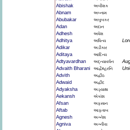
Abishak
અબીશક
Abnam
અબ્નામ
Abubakar
અબુબકર
Adan
અદાન
Adhesh
અધેશ
Adhitya
Lor
અધિત્ય
Adikar
અડીકાર
Aditaya
આદિત્ય
Adtyavardhan
Aug
અદ્ત્યાવર્ધન
Advaith Bharani
Uni
આદ્વૈથ્હરનિ
Advith
અદ્વીઠ
Adwaid
અદ્વીદ
Adyaksha
અડ્યાક્ષા
Aekansh
એકાંશ
Afsan
અફસાન
Aftab
આફતાબ
Agnesh
અગ્નેશ
Agniva
અગ્નીવા