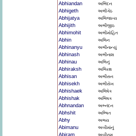
Abhiandan
અભિંદન
Abhigeth
અભીગેઠ
Abhijatya
અભિજાત્ય
Abhijith
અભીજીઠ
Abhimohit
અભીમોહિત
Abhin
અભિન
Abhinanyu
અભીનાન્યું
Abhinash
અભીનાશ
Abhinau
અભિનું
Abhiraksh
અભિરક્ષ
Abhisan
અભીસન
Abhisekh
અભીસેખ
Abhishaek
અભિષેક
Abhishak
અભિષક
Abhnandan
અભ્નંદન
Abhshit
અભ્ષિત
Abhy
અભય
Abimanu
અબીમાંનું
Abiram
અબીરામ