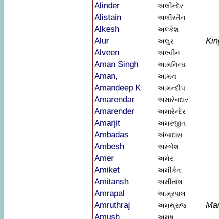
Alinder
અલીન્દેર
Alistain
અલીસ્તૈન
Alkesh
અલ્કેશ
Alur
Kin
અલુર
Alveen
અલ્વીન
Aman Singh
આમનિન્ઘ
Aman,
આમન
Amandeep K
આમન્દીપ
Amarendar
અમારેનદાર
Amarender
અમારેન્દેર
Amarjit
અમરજીત
Ambadas
અંબાદાસ
Ambesh
અમ્બેશ
Amer
અમેર
Amiket
અમીકેત
Amitansh
અમીતાંશ
Amrapal
આમ્રપાલ
Amruthraj
Man
અમૃથ્રાજ
Amush
અમુષ