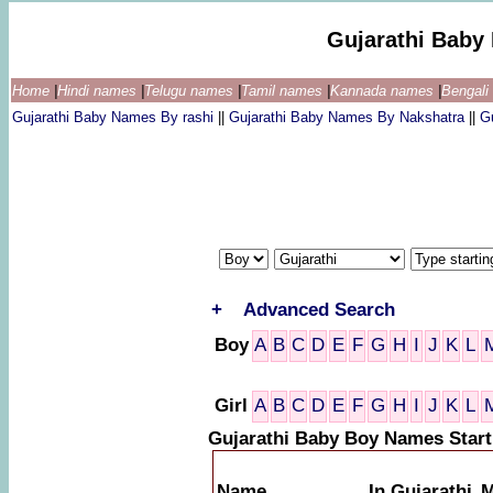
Gujarathi Baby
Home
|
Hindi names
|
Telugu names
|
Tamil names
|
Kannada names
|
Bengal
Gujarathi Baby Names By rashi
||
Gujarathi Baby Names By Nakshatra
||
G
+
Advanced Search
Boy
A
B
C
D
E
F
G
H
I
J
K
L
Girl
A
B
C
D
E
F
G
H
I
J
K
L
Gujarathi Baby Boy Names Start
Name
In Gujarathi
M