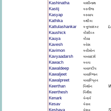
Kashinatha
કાશીનાથ
Kastij
કસ્તીજ
Kasyap
કસ્યાપ
Kathika
કથીકા
Kattulashankar
L
કત્તુલાશંકર
Kaushick
કૌશીચ્ક
Kauya
કૌયા
Kavesh
કવેશ
Kavimon
કવીમોન
Kavyaadarsh
કાવ્યાદર્શ
Kawach
કવચ
Kawaldeep
કાવાલ્દીપ
Kawaljeet
કાવાલ્જિત
Kawalpreet
કાવાલ્પ્રિત
Keerthan
W
કિર્થાન
Keerthesh
કિર્થેશ
Kenark
કેનાર્ક
Kesav
કેસવ
Keshava
S
કેશવ