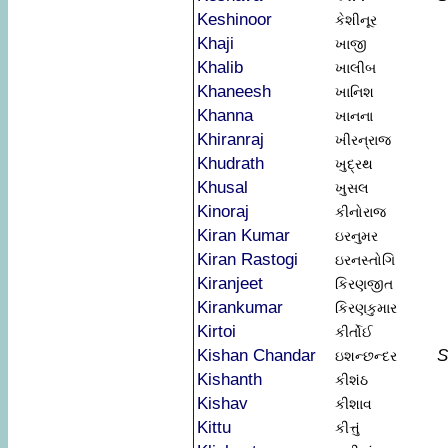
Keshinoor
કેશીનૂર
Khaji
ખાજી
Khalib
ખાલીબ
Khaneesh
ખાનિશ
Khanna
ખાનના
Khiranraj
ખીરન્રાજ
Khudrath
ખુદ્રથ
Khusal
ખુસલ
Kinoraj
કીનોરાજ
Kiran Kumar
ઇરનુમર
Kiran Rastogi
ઇરનસ્તોગિ
Kiranjeet
કિરણજીત
Kirankumar
કિરણકુમાર
Kirtoi
કીર્તોઈ
Kishan Chandar
S
ઇશન્છન્દર
Kishanth
કીશંઠ
Kishav
કીશાવ
Kittu
કીત્તું