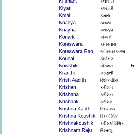
Klishant
ક્લીશાંત
Klyati
ક્લ્યાતી
Kmal
કમાલ
Knahya
ક્નઃયા
Knayha
ક્નાય્હા
Konark
કોનાર્ક
Koteswara
કોતેસ્વારા
Koteswara Rao
ઓતેસ્વરઅઓ
Kounal
કોઉંનલ
Kowshik
H
કોવ્શિક
Kranthi
કરણથી
Krish Aadith
રિશાઅદિથ
Krishan
કરીશન
Krishana
કરીશના
Krishank
ક્રીશંક
Krishna Kanth
રિશ્નઅન્થ
Krishna Koushik
રિશ્નઔશિક
Krishnakoushik
ક્રીશ્નાકોઉંશિક
Krishnam Raju
રિશ્નમજુ