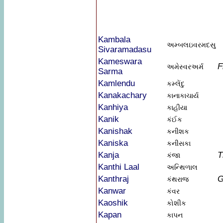
Kambala
અમ્બલઇવરમદસુ
Sivaramadasu
Kameswara
F
અમેસ્વરઅર્મ
Sarma
Kamlendu
કમ્લેંદુ
Kanakachary
કાનાકાચાર્ય
Kanhiya
કાહીયા
Kanik
કંઈક
Kanishak
કનીશક
Kaniska
કનીસકા
Kanja
T
કંજા
Kanthi Laal
અન્થિળાલ
Kanthraj
G
કંથરાજ
Kanwar
કંવર
Kaoshik
કોશીક
Kapan
કાપન