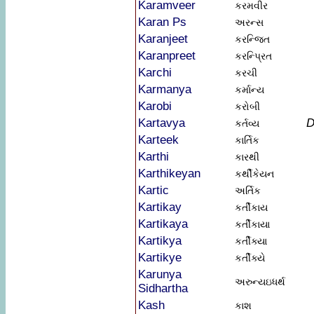
Karamveer
કરમવીર
Karan Ps
અરન્સ
Karanjeet
કરન્જિત
Karanpreet
કરન્પ્રિત
Karchi
કરચી
Karmanya
કર્માન્ય
Karobi
કરોબી
Kartavya
D
કર્તવ્ય
Karteek
કાર્તિક
Karthi
કારથી
Karthikeyan
કર્થીકેયન
Kartic
અર્તિક
Kartikay
કર્તીકાય
Kartikaya
કર્તીકાયા
Kartikya
કર્તીક્યા
Kartikye
કર્તીક્યે
Karunya
અરુન્યઇધર્થ
Sidhartha
Kash
કાશ