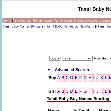
Tamil Baby N
Home
|
Hindi names
|
Telugu names
|
Tamil names
|
Kannada names
|
Bengal
Tamil Baby Names By rashi
||
Tamil Baby Names By Nakshatra
||
Tamil T
+
Advanced Search
Boy
A
B
C
D
E
F
G
H
I
J
K
L
Girl
A
B
C
D
E
F
G
H
I
J
K
L
Tamil Baby Boy Names Starting
Name
In Tamil
Meani