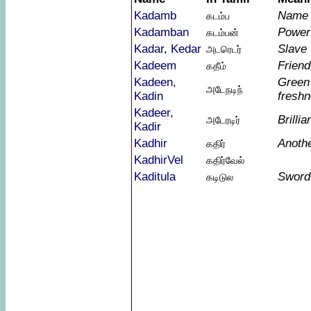
Kadamb
Name 
கடம்ப
Kadamban
Power
கடம்பன்
Kadar, Kedar
Slave 
அடரெடர்
Kadeem
Friend
கதீம்
Kadeen,
Gree
அடேநடிந்
Kadin
fresh
Kadeer,
Brillia
அடேரடிர்
Kadir
Kadhir
Anoth
கதிர்
KadhirVel
கதிர்வேல்
Kaditula
Sword
கடிடுல