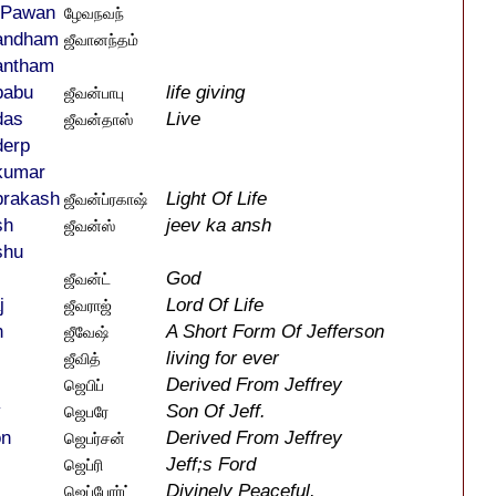
-Pawan
ழேவநவந்
andham
ஜீவானந்தம்
antham
babu
life giving
ஜீவன்பாபு
das
Live
ஜீவன்தாஸ்
derp
kumar
prakash
Light Of Life
ஜீவன்ப்ரகாஷ்
sh
jeev ka ansh
ஜீவன்ஸ்
shu
God
ஜீவன்ட்
j
Lord Of Life
ஜீவராஜ்
h
A Short Form Of Jefferson
ஜீவேஷ்
living for ever
ஜீவித்
Derived From Jeffrey
ஜெபிப்
y
Son Of Jeff.
ஜெபரே
on
Derived From Jeffrey
ஜெபர்சன்
Jeff;s Ford
ஜெப்ரி
Divinely Peaceful.
ஜெப்போர்ட்