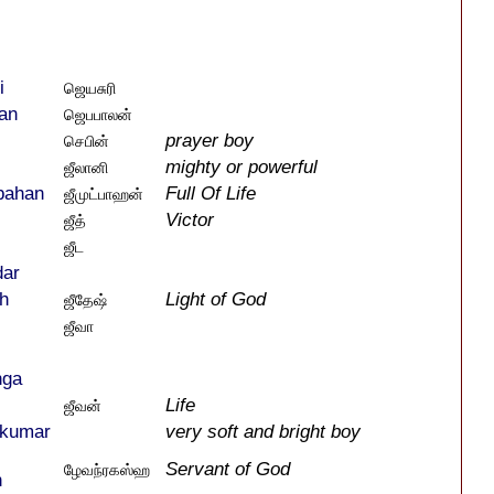
i
ஜெயசுரி
an
ஜெபபாலன்
prayer boy
செபின்
mighty or powerful
ஜீலானி
bahan
Full Of Life
ஜீமுட்பாஹன்
Victor
ஜீத்
ஜீட
dar
h
Light of God
ஜீதேஷ்
ஜீவா
nga
Life
ஜீவன்
 kumar
very soft and bright boy
Servant of God
ழேவந்ரகஸ்ஹ
h