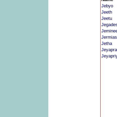
Jebyo
Jeeth
Jeetu
Jegade
Jemine
Jermias
Jetha
Jeyapr
Jeyapri