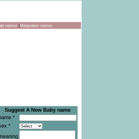
abi names
|
Malayalam names
Suggest A New Baby name
name *
sex *
meaning