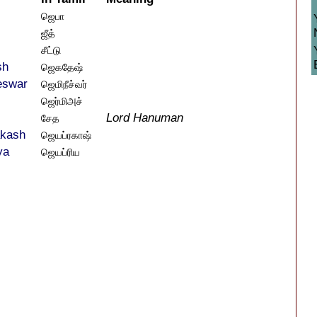
ஜெபா
ஜீத்
சீட்டு
sh
ஜெகதேஷ்
eswar
ஜெமிநீச்வர்
ஜெர்மிஅச்
Lord Hanuman
சேத
akash
ஜெயப்ரகாஷ்
ya
ஜெயப்ரிய