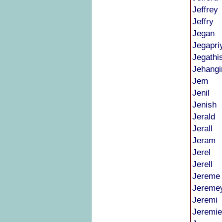
Jeffrey
Jeffry
Jegan
Jegapri
Jegathi
Jehangi
Jem
Jenil
Jenish
Jerald
Jerall
Jeram
Jerel
Jerell
Jereme
Jereme
Jeremi
Jeremie