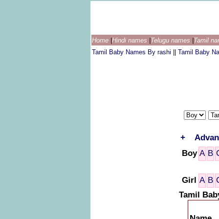
Home
|
Hindi names
|
Telugu names
|
Tamil n
Tamil Baby Names By rashi
||
Tamil Baby N
+
Advan
Boy
A
B
Girl
A
B
Tamil Bab
Name