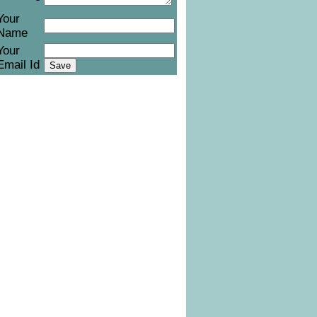
Your
Name
Your
Email Id