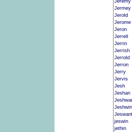
Jeremy
Jermey
Jerold
Jerome
Jeron
Jerrell
Jerrin
Jerrish
Jerrold
Jerron
Jerry
Jervis
Jesh
Jeshan
Jeshwa
Jeshwi
Jeswan
jeswin
jethin