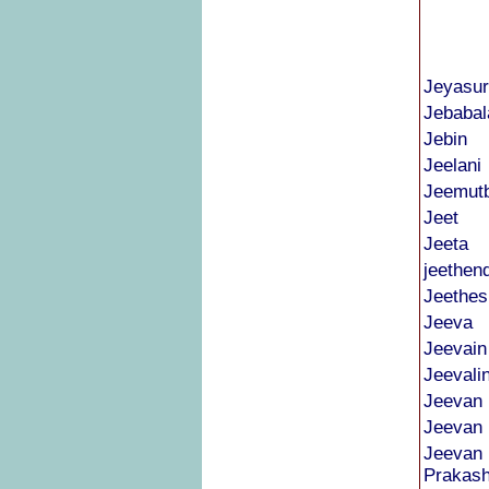
Jeyasur
Jebabal
Jebin
Jeelani
Jeemut
Jeet
Jeeta
jeethen
Jeethes
Jeeva
Jeevain
Jeevali
Jeevan
Jeevan
Jeevan
Prakas