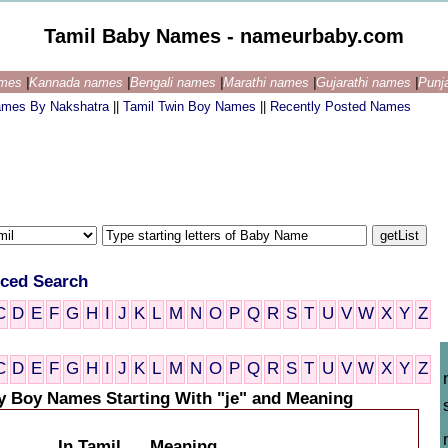
Tamil Baby Names - nameurbaby.com
ames
|
Kannada names
|
Bengali names
|
Marathi names
|
Gujarathi names
|
Punj
ames By Nakshatra
||
Tamil Twin Boy Names
||
Recently Posted Names
ced Search
C
D
E
F
G
H
I
J
K
L
M
N
O
P
Q
R
S
T
U
V
W
X
Y
Z
C
D
E
F
G
H
I
J
K
L
M
N
O
P
Q
R
S
T
U
V
W
X
Y
Z
y Boy Names Starting With "je" and Meaning
In Tamil
Meaning