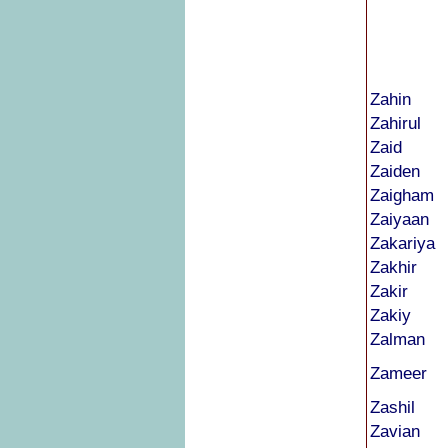
Zahin
Zahirul
Zaid
Zaiden
Zaigham
Zaiyaan
Zakariya
Zakhir
Zakir
Zakiy
Zalman
Zameer
Zashil
Zavian