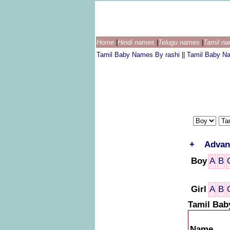
Home
|
Hindi names
|
Telugu names
|
Tamil n
Tamil Baby Names By rashi
||
Tamil Baby N
+
Advan
Boy
A
B
Girl
A
B
Tamil Bab
Name