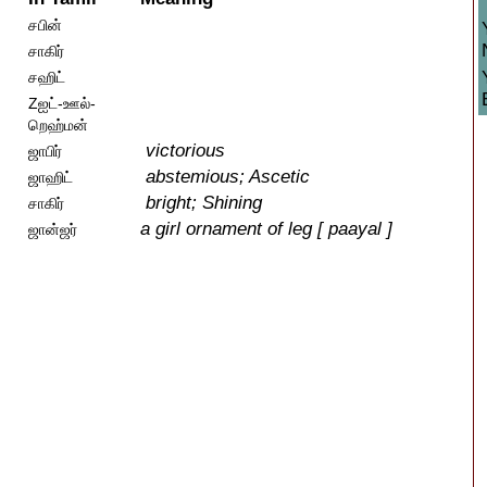
சபின்
சாகிர்
சஹிட்
Zஐட்-ஊல்-
றெஹ்மன்
victorious
ஜாபிர்
abstemious; Ascetic
ஜாஹிட்
bright; Shining
சாகிர்
a girl ornament of leg [ paayal ]
ஜான்ஜர்