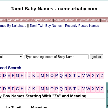
Tamil Baby Names - nameurbaby.com
ames
|
Kannada names
|
Bengali names
|
Marathi names
|
Gujarathi names
|
Punj
ames By Nakshatra
||
Tamil Twin Boy Names
||
Recently Posted Names
ced Search
C
D
E
F
G
H
I
J
K
L
M
N
O
P
Q
R
S
T
U
V
W
X
Y
Z
C
D
E
F
G
H
I
J
K
L
M
N
O
P
Q
R
S
T
U
V
W
X
Y
Z
y Boy Names Starting With "Za" and Meaning
In Tamil
Meaning