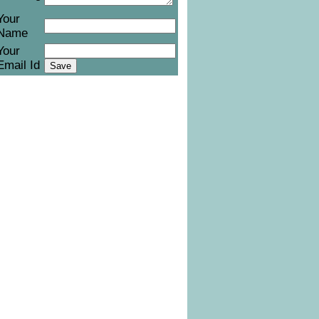
Your
Name
Your
Email Id