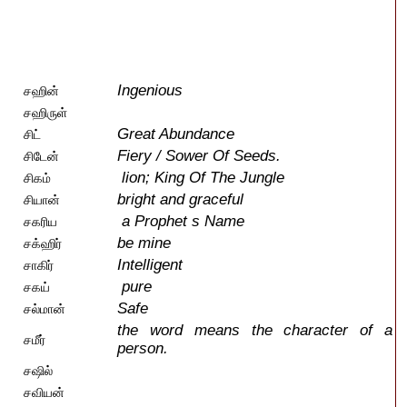
Ingenious
சஹின்
சஹிருள்
Great Abundance
சிட்
Fiery / Sower Of Seeds.
சிடேன்
lion; King Of The Jungle
சிகம்
bright and graceful
சியான்
a Prophet s Name
சகரிய
be mine
சக்ஹிர்
Intelligent
சாகிர்
pure
சகய்
Safe
சல்மான்
the word means the character of a
சமீர்
person.
சஷில்
சவியன்