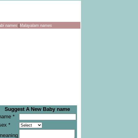
abi names
|
Malayalam names
Suggest A New Baby name
name *
sex *
meaning