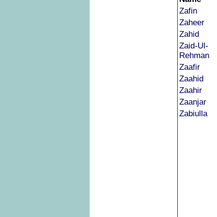
Zafin
Zaheer
Zahid
Zaid-Ul-
Rehman
Zaafir
Zaahid
Zaahir
Zaanjar
Zabiulla