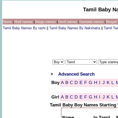
Tamil Baby N
Home
|
Hindi names
|
Telugu names
|
Tamil names
|
Kannada names
|
Bengal
Tamil Baby Names By rashi
||
Tamil Baby Names By Nakshatra
||
Tamil T
+
Advanced Search
Boy
A
B
C
D
E
F
G
H
I
J
K
L
Girl
A
B
C
D
E
F
G
H
I
J
K
L
Tamil Baby Boy Names Starting 
Name
In Tamil