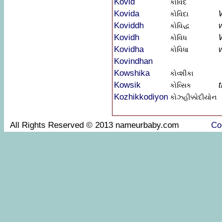
Kovid
કોવિદ
Kovida
કોવિદા
Koviddh
કોવિદ્ધ
Kovidh
કોવિધ
Kovidha
કોવિધા
Kovindhan
Kowshika
કોવ્શીકા
Kowsik
કોવ્સિક
Kozhikkodiyon
કોઝ્હીક્કોદીયોન
All Rights Reserved © 2013 nameurbaby.com
Co