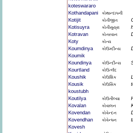
koteswararo
Kothandapani
કોથાન્દાપની
Kotijit
કોતીજીત
Kotisuyra
કોતીસુય્રા
Kotravan
કોતરવાન
Koty
કોત્ય
Koumdinya
કોઉંમ્દીન્ય
Koumik
Koundinya
કોઉંન્દીન્ય
Kourtland
કોઉંર્ત્લંદ
Koushik
કોઉશિક
Kousik
કોઉસિક
koustubh
Koutilya
કોઉંતીલ્યા
Kovalan
કોવાલન
Kovendan
કોવેન્દન
Kovendhan
કોવેન્ધન
Kovesh