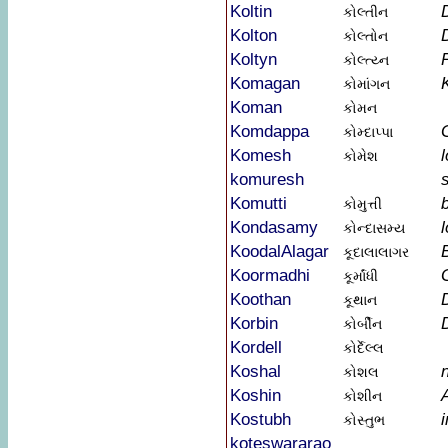
Koltin
કોલ્તીન
Kolton
કોલ્તોન
Koltyn
કોલ્ત્ય્ન
Komagan
કોમાંગન
Koman
કોમન
Komdappa
કોમ્દાપ્પા
Komesh
l
કોમેશ
komuresh
Komutti
કોમુત્તી
Kondasamy
કોન્દાસમ્ય
KoodalAlagar
B
કૂદાલાલાગર
Koormadhi
કૂર્માંધી
Koothan
કૂથાન
Korbin
કોર્બીન
Kordell
કોર્દેલ્લ
Koshal
કોશલ
Koshin
કોશીન
Kostubh
કોસ્તુભ
koteswararao