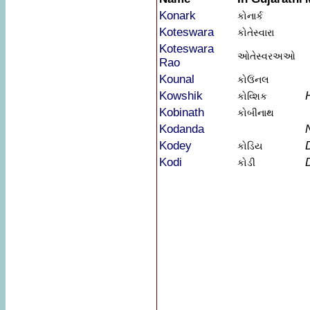
Konark
કોનાર્ક
Koteswara
કોતેસ્વારા
Koteswara
ઓતેસ્વરઅઓ
Rao
Kounal
કોઉંનલ
Kowshik
કોવ્શિક
Kobinath
કોબીનાથ
Kodanda
Kodey
કોડિય
Kodi
કોડી