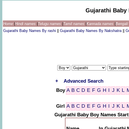
Gujarathi Baby
Home
|
Hindi names
|
Telugu names
|
Tamil names
|
Kannada names
|
Bengal
Gujarathi Baby Names By rashi
||
Gujarathi Baby Names By Nakshatra
||
G
+
Advanced Search
Boy
A
B
C
D
E
F
G
H
I
J
K
L
Girl
A
B
C
D
E
F
G
H
I
J
K
L
Gujarathi Baby Boy Names Start
Name
In Gujarathi