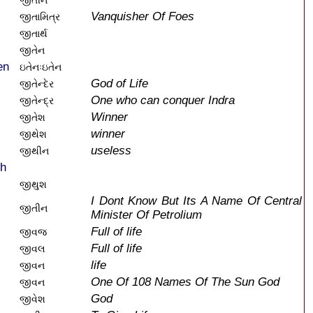
જીતીન
Vanquisher Of Foes
જીતામિત્ર
જીતાર્થ
જીતેન
en
ઇતેનઃઇતેન
God of Life
જીતેન્દેર
One who can conquer Indra
જીતેન્દ્ર
Winner
જીતેશ
winner
જીથેશ
useless
જીથીન
sh
જીથુશ
I Dont Know But Its A Name Of Central
જીતીન
Minister Of Petrolium
Full of life
જીવજ
Full of life
જીવલ
life
જીવન
One Of 108 Names Of The Sun God
જીવન
God
જીવેશ