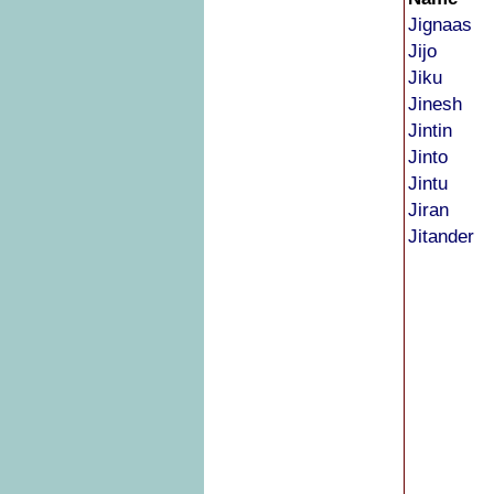
Jignaas
Jijo
Jiku
Jinesh
Jintin
Jinto
Jintu
Jiran
Jitander