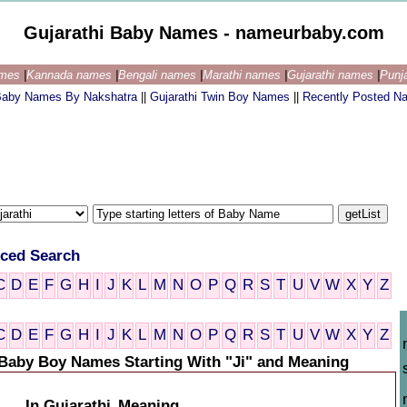
Gujarathi Baby Names - nameurbaby.com
ames
|
Kannada names
|
Bengali names
|
Marathi names
|
Gujarathi names
|
Punj
 Baby Names By Nakshatra
||
Gujarathi Twin Boy Names
||
Recently Posted N
ced Search
C
D
E
F
G
H
I
J
K
L
M
N
O
P
Q
R
S
T
U
V
W
X
Y
Z
C
D
E
F
G
H
I
J
K
L
M
N
O
P
Q
R
S
T
U
V
W
X
Y
Z
 Baby Boy Names Starting With "Ji" and Meaning
In Gujarathi
Meaning