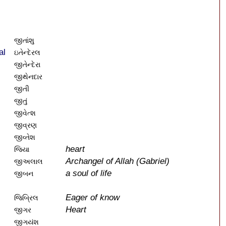
જીતાંશુ
al
ઇતેન્દેરલ
જીતેન્દેરા
જીથેનદાર
જીતી
જીતું
જીવેત્શ
જીવ્રણ
જીવ્તેશ
heart
જિયા
Archangel of Allah (Gabriel)
જીઅલાલ
a soul of life
જીબન
Eager of know
જિબ્રિલ
Heart
જીગર
જીગયંશ