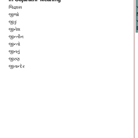
જિજ્ઞાસ
જીજો
જીકું
જીનેશ
જીન્તીન
જીન્તો
જીનતું
જીરણ
જીતાન્દેર