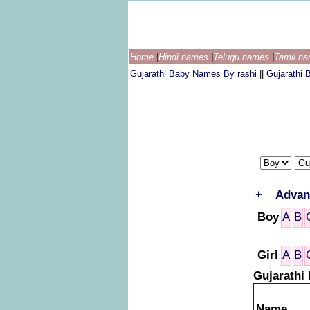
Home
|
Hindi names
|
Telugu names
|
Tamil n
Gujarathi Baby Names By rashi
||
Gujarathi
+
Advan
Boy
A
B
Girl
A
B
Gujarathi
Name