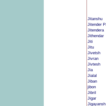
Jitanshu
Jitender P
Jitendera
Jithendar
Jiti
Jitu
Jivetsh
Jivran
Jivtesh
Jia
Jialal
Jiban
jibon
Jibril
Jigar
Jigayansh