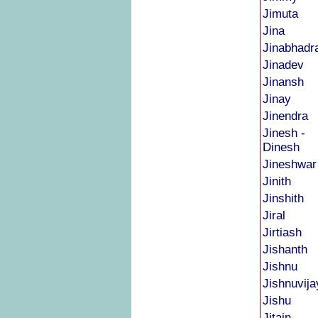
Jimuta
Jina
Jinabhadr
Jinadev
Jinansh
Jinay
Jinendra
Jinesh -
Dinesh
Jineshwar
Jinith
Jinshith
Jiral
Jirtiash
Jishanth
Jishnu
Jishnuvij
Jishu
Jitain