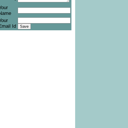
Your
Name
Your
Email Id