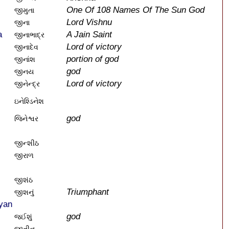
One Of 108 Names Of The Sun God
જીમુતા
Lord Vishnu
જીના
a
A Jain Saint
જીનાભાદ્ર
Lord of victory
જીનાદેવ
portion of god
જીનાંશ
god
જીનય
Lord of victory
જીનેન્દ્ર
ઇનેશ્ડિનેશ
god
જિનેશ્વર
જીન્શીઠ
જીરાળ
જીશંઠ
Triumphant
જીશનું
ayan
god
જઈશું