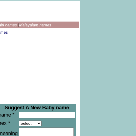
abi names
|
Malayalam names
ames
Suggest A New Baby name
name *
sex *
meaning