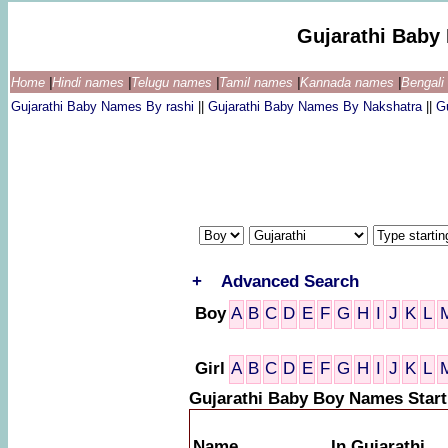
Gujarathi Baby
Home
|
Hindi names
|
Telugu names
|
Tamil names
|
Kannada names
|
Bengal
Gujarathi Baby Names By rashi
||
Gujarathi Baby Names By Nakshatra
||
G
+
Advanced Search
Boy
A
B
C
D
E
F
G
H
I
J
K
L
Girl
A
B
C
D
E
F
G
H
I
J
K
L
Gujarathi Baby Boy Names Start
Name
In Gujarathi