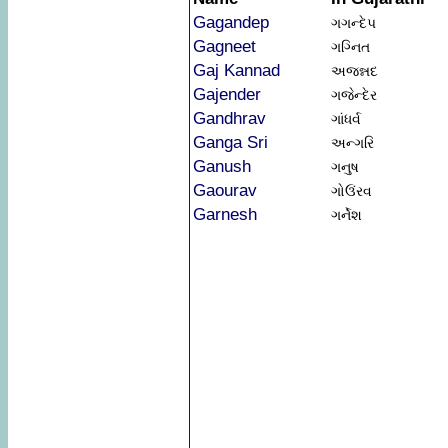
Gagandep
ગગન્દેપ
Gagneet
ગગ્નિત
Gaj Kannad
અજન્નદ
Gajender
ગજેન્દેર
Gandhrav
ગાંધર્વ
Ganga Sri
અન્ગરિ
Ganush
ગનુષ
Gaourav
ગોઉંરવ
Garnesh
ગર્નેશ