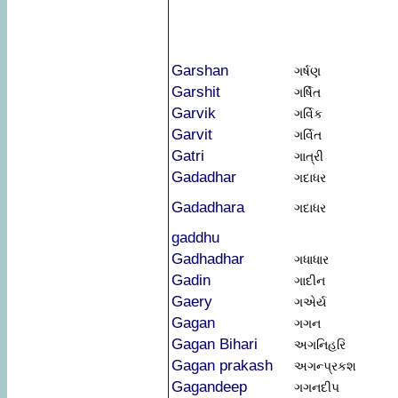
Garshan
ગર્ષણ
Garshit
ગર્ષિત
Garvik
ગર્વિક
Garvit
ગર્વિત
Gatri
ગાત્રી
Gadadhar
ગદાધર
Gadadhara
ગદાધર
gaddhu
Gadhadhar
ગધાધાર
Gadin
ગાદીન
Gaery
ગએર્ય
Gagan
ગગન
Gagan Bihari
અગનિહરિ
Gagan prakash
અગન્પ્રકશ
Gagandeep
ગગનદીપ