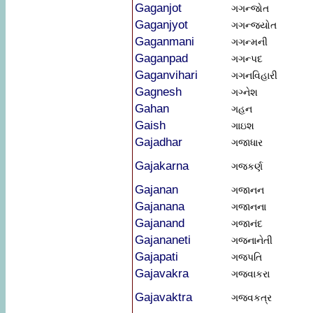
Gaganjot
ગગન્જોત
Gaganjyot
ગગન્જ્યોત
Gaganmani
ગગન્મની
Gaganpad
ગગન્પદ
Gaganvihari
ગગનવિહારી
Gagnesh
ગગ્નેશ
Gahan
ગહન
Gaish
ગાઇશ
Gajadhar
ગજાધાર
Gajakarna
ગજકર્ણ
Gajanan
ગજાનન
Gajanana
ગજાનના
Gajanand
ગજાનંદ
Gajananeti
ગજનાનેતી
Gajapati
ગજપતિ
Gajavakra
ગજવાકરા
Gajavaktra
ગજવકત્ર