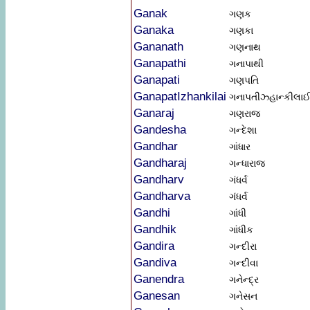
Ganak
ગણક
Ganaka
ગણકા
Gananath
ગણનાથ
Ganapathi
ગનાપાથી
Ganapati
ગણપતિ
GanapatIzhankilai
ગનાપતીઝ્હાન્કીલા
Ganaraj
ગણરાજ
Gandesha
ગન્દેશા
Gandhar
ગાંધાર
Gandharaj
ગન્ધારાજ
Gandharv
ગંધર્વ
Gandharva
ગંધર્વ
Gandhi
ગાંધી
Gandhik
ગાંધીક
Gandira
ગન્દીરા
Gandiva
ગન્દીવા
Ganendra
ગનેન્દ્ર
Ganesan
ગનેસન