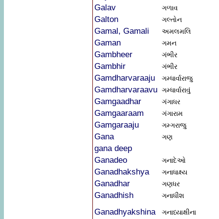
Galav
ગળાવ
Galton
ગલ્તોન
Gamal, Gamali
અમલમલિ
Gaman
ગમન
Gambheer
ગંભીર
Gambhir
ગંભીર
Gamdharvaraaju
ગમ્ધાર્વારાજુ
Gamdharvaraavu
ગમ્ધાર્વારાવું
Gamgaadhar
ગંગાધર
Gamgaaraam
ગંગારામ
Gamgaraaju
ગમ્ગરાજુ
Gana
ગણ
gana deep
Ganadeo
ગનાદેઓ
Ganadhakshya
ગનાધાક્ષ્ય
Ganadhar
ગણધર
Ganadhish
ગનાધીશ
Ganadhyakshina
ગનાધ્યાક્ષીના