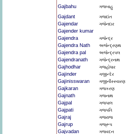
Gajbahu
ગજ્બાહુ
Gajdant
ગજ્દાંત
Gajendar
ગજેનદાર
Gajender kumar
Gajendra
ગજેન્દ્ર
Gajendra Nath
અજેન્દ્રણથ
Gajendra pal
અજેન્દ્રપલ
Gajendranath
ગજેન્દ્રનાથ
Gajhodhar
ગજ્હોધાર
Gajinder
ગજીન્દેર
Gajinisswaran
ગજીનીસ્સ્વારણ
Gajkaran
ગજ્કરણ
Gajnath
ગજ્નાથ
Gajpal
ગજ્પાલ
Gajpati
ગજપતિ
Gajraj
ગજરાજ
Gajrup
ગજ્રૂપ
Gajvadan
ગજવદન