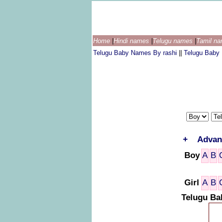
Home
|
Hindi names
|
Telugu names
|
Tamil n
Telugu Baby Names By rashi
||
Telugu Baby
+
Advan
Boy
A
B
Girl
A
B
Telugu Ba