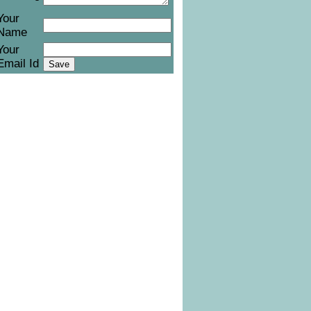
Your
Name
Your
Email Id