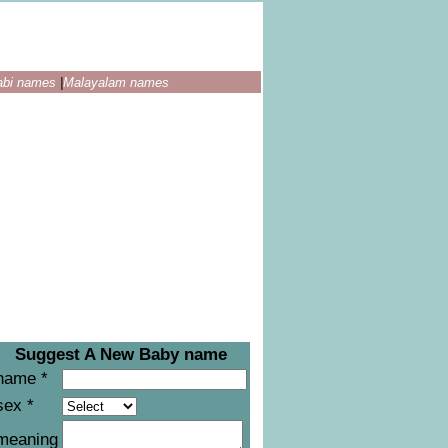
abi names
|
Malayalam names
Suggest A New Baby name
name *
sex *
meaning