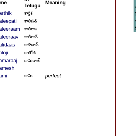
me
Meaning
Telugu
arthik
కార్తిక్
aleepati
కాలీపతి
aleeraam
కాలీరాం
aleeraav
కాలీరావ్
alidaas
కాళిదాస్
loji
కాలోజి
amaraaj
కామరాజ్
amesh
ami
perfect
కామి