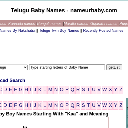
Telugu Baby Names - nameurbaby.com
ames
|
Kannada names
|
Bengali names
|
Marathi names
|
Gujarathi names
|
Punj
 Names By Nakshatra
||
Telugu Twin Boy Names
||
Recently Posted Names
ced Search
C
D
E
F
G
H
I
J
K
L
M
N
O
P
Q
R
S
T
U
V
W
X
Y
Z
C
D
E
F
G
H
I
J
K
L
M
N
O
P
Q
R
S
T
U
V
W
X
Y
Z
by Boy Names Starting With "Kaa" and Meaning
In