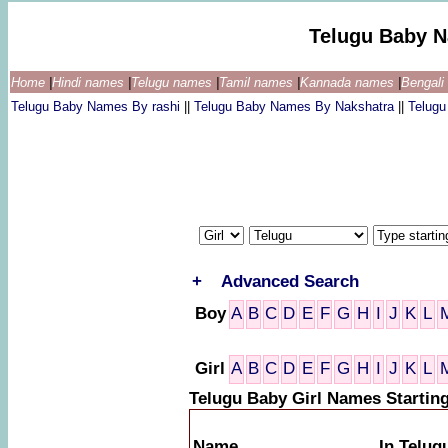
Telugu Baby 
Home
|
Hindi names
|
Telugu names
|
Tamil names
|
Kannada names
|
Bengal
Telugu Baby Names By rashi
||
Telugu Baby Names By Nakshatra
||
Telug
+
Advanced Search
Boy
A
B
C
D
E
F
G
H
I
J
K
L
Girl
A
B
C
D
E
F
G
H
I
J
K
L
Telugu Baby Girl Names Startin
Name
In Telug