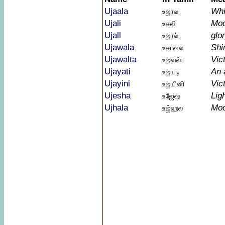
Ujaala
Whi
உஜால
Ujali
Moo
உசலி
Ujall
glo
உஜால்
Ujawala
Shi
உசாவல
Ujawalta
Vic
உஜவல்ட
Ujayati
An 
உஜயடி
Ujayini
Vic
உஜயினி
Ujesha
Lig
உஜேஷ
Ujhala
Moo
உஜ்ஹல