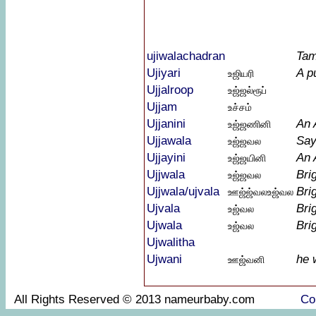
ujiwalachadran
Tam
Ujiyari
A p
உஜியரி
Ujjalroop
உஜ்ஜல்ரூப்
Ujjam
உச்சம்
Ujjanini
An 
உஜ்ஜணினி
Ujjawala
Say
உஜ்ஜவல
Ujjayini
An 
உஜ்ஜயினி
Ujjwala
Bri
உஜ்ஜவல
Ujjwala/ujvala
Bri
ஊஜ்ஜ்வலஉஜ்வல
Ujvala
Bri
உஜ்வல
Ujwala
Bri
உஜ்வல
Ujwalitha
Ujwani
he 
ஊஜ்வனி
All Rights Reserved © 2013 nameurbaby.com
Co