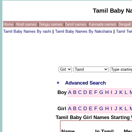
Tamil Baby N
Home
|
Hindi names
|
Telugu names
|
Tamil names
|
Kannada names
|
Bengal
Tamil Baby Names By rashi
||
Tamil Baby Names By Nakshatra
||
Tamil T
+
Advanced Search
Boy
A
B
C
D
E
F
G
H
I
J
K
L
Girl
A
B
C
D
E
F
G
H
I
J
K
L
Tamil Baby Girl Names Starting
Name
In Tamil
Me