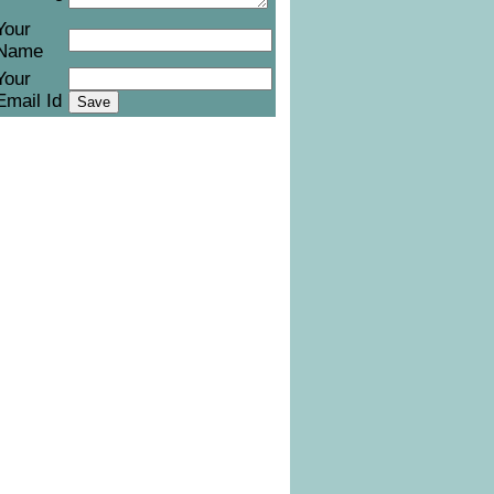
Your
Name
Your
Email Id