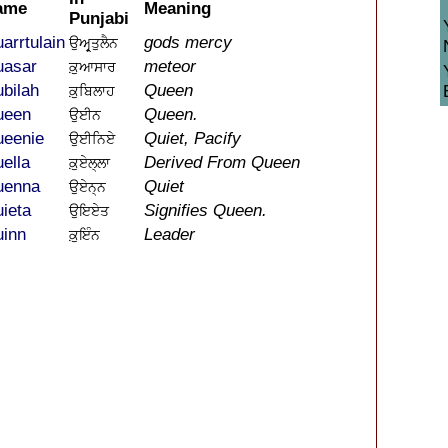
ame
Meaning
Punjabi
arrtulain
gods mercy
ਉਅਰ੍ਰ੍ਤੁਲੈਨ
asar
meteor
ਕ਼ੁਆਸਾਰ
bilah
Queen
ਕ਼ੁਬਿਲਾਹ
ueen
Queen.
ਉਈਨ
eenie
Quiet, Pacify
ਉਈਨਿਏ
ella
Derived From Queen
ਕ਼ੁਏਲ੍ਲਾ
uenna
Quiet
ਉਏਨ੍ਨ
ieta
Signifies Queen.
ਉਇਏਤ
inn
Leader
ਕ਼ੁਇੰਨ