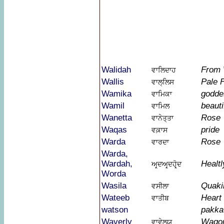
Walidah
From 
ਵਾਲਿਦਾਹ
Wallis
Pale 
ਵਾਲ੍ਲਿਸ
Wamika
godde
ਵਾਮਿਕਾ
Wamil
beauti
ਵਾਮਿਲ
Wanetta
Rose
ਵਾਨੇਤ੍ਤਾ
Waqas
pride
ਵਕ਼ਾਸ
Warda
Rose
ਵਾਰਦਾ
Warda,
Wardah,
Healtl
ਅਰ੍ਦਅਰ੍ਦਹੋਰ੍ਦ
Worda
Wasila
Quaki
ਵਸੀਲਾ
Wateeb
Heart
ਵਾਤੀਬ
watson
pakkat
Waverly
Wago
ਵਾਵੇਰ੍ਲ੍ਯ