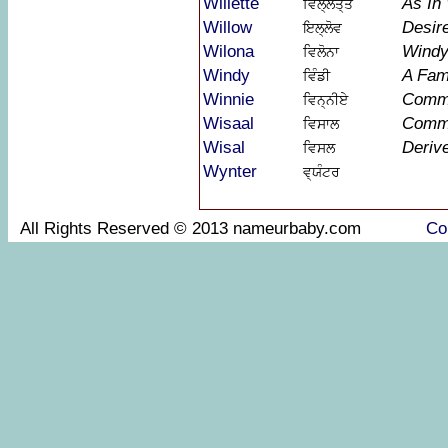
Willette
As In 
ਵਿਲ੍ਲੇਤ੍ਤੇ
Willow
Desir
ਇਲ੍ਲੋਵ
Wilona
Wind
ਵਿਲੋਨਾ
Windy
A Fam
ਵਿੰਡੀ
Winnie
Commu
ਵਿਨ੍ਨੀਏ
Wisaal
Commu
ਵਿਸਾਲ
Wisal
Deriv
ਵਿਸਲ
Wynter
ਵ੍ਯੰਟਰ
All Rights Reserved © 2013 nameurbaby.com
Co