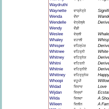
Waydruthi
Waynette
Signif
ਵਾਯ੍ਨੇਤ੍ਤੇ
Wenda
Wande
ਵੇਂਦਾ
Wendelle
Deriv
ਵੇਨ੍ਦੇਲ੍ਲੇ
Wendy
ਵੇੰਡੀ
Weslee
Whal
ਵੇਸ੍ਲੀ
Whaley
Whisp
ਵਹਾਲੀ
Whisper
Deriv
ਵਹਿਸ੍ਪੇਰ
Whitnee
White 
ਵਹਿਤ੍ਨੀ
Whitney
Deriv
ਵਹਿਤ੍ਨੇਯ
Whitni
Deriv
ਵਹਿਤਨੀ
Whitnie
Deriv
ਵਹਿਤ੍ਨੀਏ
Whittney
Happy
ਵਹਿਤ੍ਤ੍ਨੇਯ
Whoopi
Willo
ਵਹੂਪੀ
Widad
Love
ਵਿਦਾਦ
Wijdan
Ecsta
ਵਿਜ੍ਦਾਂ
Wilda
A Sho
ਵਿਲਦਾ
Wileen
A Fam
ਵਿਲੀਨ