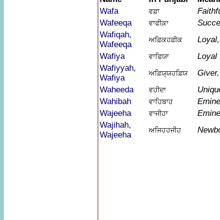
Wafa
Faithf
ਵਫ਼ਾ
Wafeeqa
Succe
ਵਾਫੀਕ਼ਾ
Wafiqah,
Loyal,
ਅਫ਼ਿਕਹਫ਼ੀਕ
Wafeeqa
Wafiya
Loyal
ਵਾਫਿਯਾ
Wafiyyah,
Giver,
ਅਫ਼ਿਯ੍ਯਹਫ਼ਿਯ
Wafiya
Waheeda
Uniqu
ਵਹੀਦਾ
Wahibah
Eminen
ਵਾਹਿਬਾਹ
Wajeeha
Emine
ਵਾਜੀਹਾ
Wajihah,
Newb
ਅਜਿਹਹਜੀਹ
Wajeeha