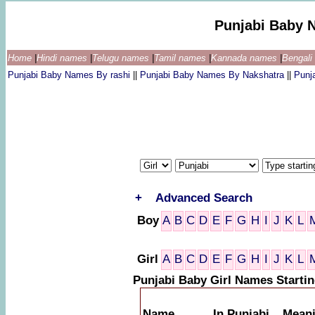
Punjabi Baby 
Home
|
Hindi names
|
Telugu names
|
Tamil names
|
Kannada names
|
Bengal
Punjabi Baby Names By rashi
||
Punjabi Baby Names By Nakshatra
||
Punj
+
Advanced Search
Boy
A
B
C
D
E
F
G
H
I
J
K
L
Girl
A
B
C
D
E
F
G
H
I
J
K
L
Punjabi Baby Girl Names Starti
Name
In Punjabi
Mean