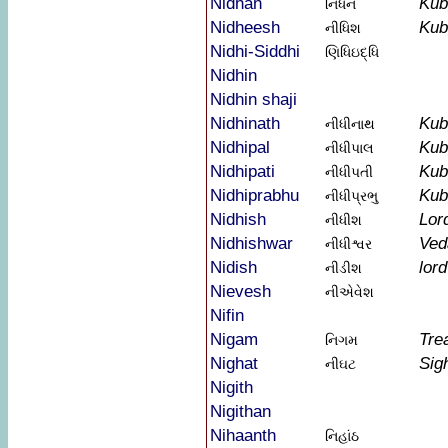
Nidhan
Kub
નિધન
Nidheesh
Kub
નીધિશ
Nidhi-Siddhi
ણિધિઇદ્ધિ
Nidhin
Nidhin shaji
Nidhinath
Kub
નીધીનાથ
Nidhipal
Kub
નીધીપાલ
Nidhipati
Kub
નીધીપતી
Nidhiprabhu
Kub
નીધીપ્રભુ
Nidhish
Lor
નીધીશ
Nidhishwar
Ved
નીધીશ્વર
Nidish
lor
નીડીશ
Nievesh
નીએવેશ
Nifin
Nigam
Tre
નિગમ
Nighat
Sigh
નીઘટ
Nigith
Nigithan
Nihaanth
નિહાંઠ