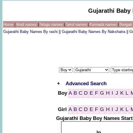
Gujarathi Baby
Home
|
Hindi names
|
Telugu names
|
Tamil names
|
Kannada names
|
Bengal
Gujarathi Baby Names By rashi
||
Gujarathi Baby Names By Nakshatra
||
G
+
Advanced Search
Boy
A
B
C
D
E
F
G
H
I
J
K
L
Girl
A
B
C
D
E
F
G
H
I
J
K
L
Gujarathi Baby Boy Names Start
In