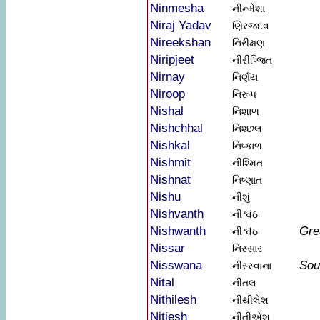
Ninmesha
નીન્મેશા
Niraj Yadav
ણિરજદવ
Nireekshan
નિરીક્ષણ
Niripjeet
નીરીપ્જિત
Nirnay
નિર્ણય
Niroop
નિરૂપ
Nishal
નિશાળ
Nishchhal
નિશ્છલ
Nishkal
નિષ્કાળ
Nishmit
નીશ્મિત
Nishnat
નિષ્ણાત
Nishu
નીશું
Nishvanth
નીશ્વંઠ
Nishwanth
Gre
નીશ્વંઠ
Nissar
નિસ્સાર
Nisswana
Sou
નીસ્સ્વાના
Nital
નીતલ
Nithilesh
નીથીલેશ
Nitiesh
નીતીએશ