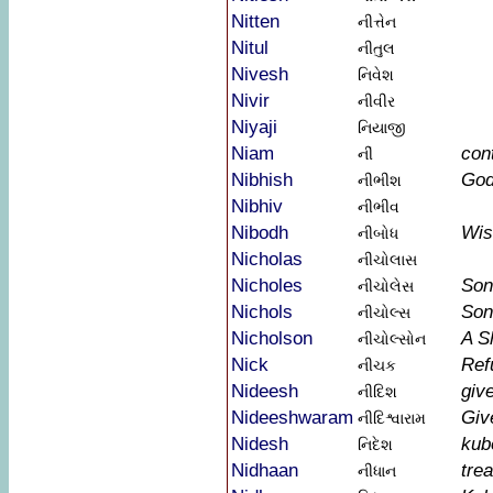
Nitten
નીત્તેન
Nitul
નીતુલ
Nivesh
નિવેશ
Nivir
નીવીર
Niyaji
નિયાજી
Niam
con
નીં
Nibhish
God
નીભીશ
Nibhiv
નીભીવ
Nibodh
Wi
નીબોધ
Nicholas
નીચોલાસ
Nicholes
Son
નીચોલેસ
Nichols
Son
નીચોલ્સ
Nicholson
A S
નીચોલ્સોન
Nick
Ref
નીચક
Nideesh
giv
નીદિશ
Nideeshwaram
Giv
નીદિશ્વારામ
Nidesh
kub
નિદેશ
Nidhaan
tre
નીધાન