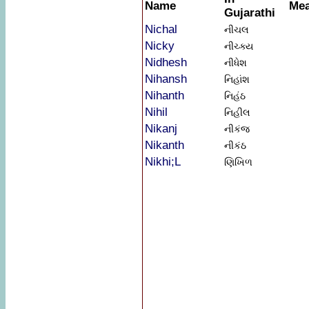
Name
Mea
Gujarathi
Nichal
નીચલ
Nicky
નીચ્ક્ય
Nidhesh
નીધેશ
Nihansh
નિહાંશ
Nihanth
નિહંઠ
Nihil
નિહીલ
Nikanj
નીકંજ
Nikanth
નીકંઠ
Nikhi;L
ણિખિળ