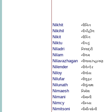
Nikhit
નીખિત
Nikihil
નીકીહીલ
Nikit
નીકિત
Niktu
નીકતું
Niladri
નિલાદ્રી
Nilam
નીલમ
Nilavazhagan
નીલાવાઝ્હાગણ
Nilender
નીલેન્દેર
Niloy
નીલોય
Nilufar
નીલુફર
Nilunath
નીલુંનાથ
Nimaesh
નિમેશ
Nimani
નીમાની
Nimcy
નીમ્ચ્ય
Nimitsoni
નીમીત્સોની