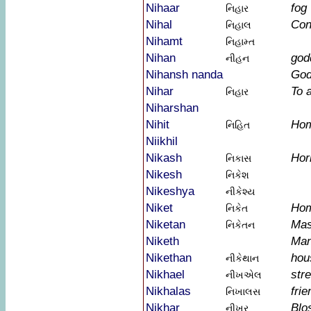
Nihaar
fog
નિહાર
Nihal
Con
નિહાલ
Nihamt
નિહામ્ત
Nihan
god
નીહન
Nihansh nanda
God
Nihar
To 
નિહાર
Niharshan
Nihit
Ho
નિહિત
Niikhil
Nikash
Hor
નિકાસ
Nikesh
નિકેશ
Nikeshya
નીકેશ્ય
Niket
Ho
નિકેત
Niketan
Mas
નિકેતન
Niketh
Man
Nikethan
hou
નીકેથાન
Nikhael
str
નીખએલ
Nikhalas
frie
નિખાલસ
Nikhar
Blo
નીખર