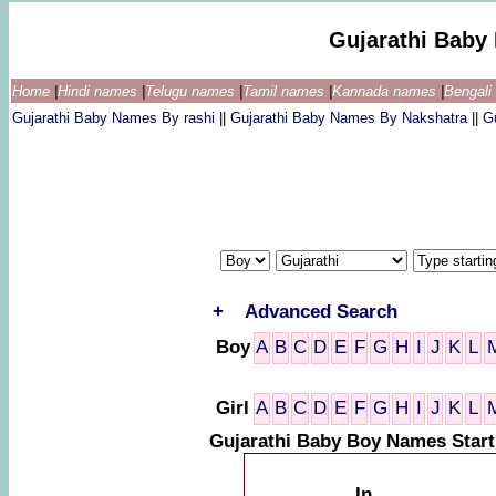
Gujarathi Baby
Home
|
Hindi names
|
Telugu names
|
Tamil names
|
Kannada names
|
Bengal
Gujarathi Baby Names By rashi
||
Gujarathi Baby Names By Nakshatra
||
G
+
Advanced Search
Boy
A
B
C
D
E
F
G
H
I
J
K
L
Girl
A
B
C
D
E
F
G
H
I
J
K
L
Gujarathi Baby Boy Names Start
In