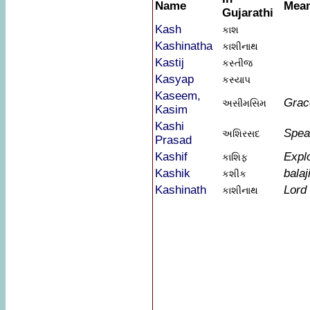
Name
Mea
Gujarathi
Kash
કાશ
Kashinatha
કાશીનાથ
Kastij
કસ્તીજ
Kasyap
કસ્યાપ
Kaseem,
Grac
અસીમસિમ
Kasim
Kashi
Spea
અશિરસદ
Prasad
Kashif
Expl
કાશિફ
Kashik
balaj
કશીક
Kashinath
Lord
કાશીનાથ