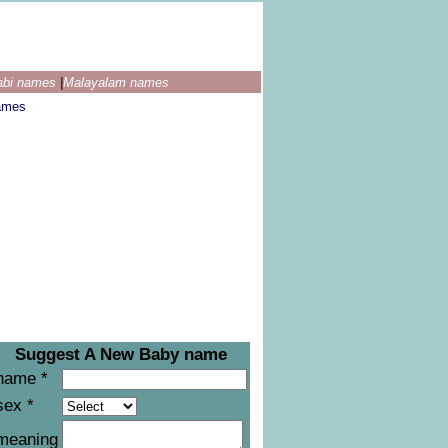
abi names
|
Malayalam names
ames
Suggest A New Baby name
name *
sex *
meaning