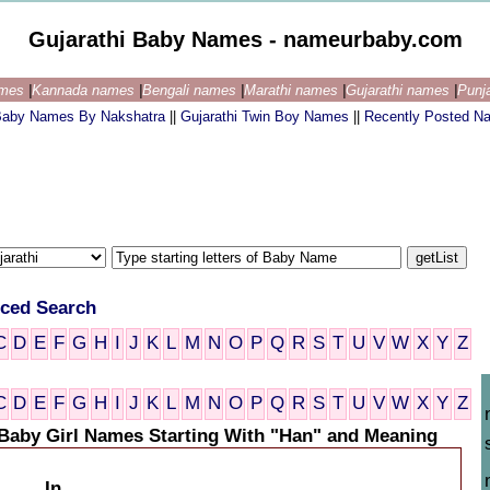
Gujarathi Baby Names - nameurbaby.com
ames
|
Kannada names
|
Bengali names
|
Marathi names
|
Gujarathi names
|
Punj
 Baby Names By Nakshatra
||
Gujarathi Twin Boy Names
||
Recently Posted N
ced Search
C
D
E
F
G
H
I
J
K
L
M
N
O
P
Q
R
S
T
U
V
W
X
Y
Z
C
D
E
F
G
H
I
J
K
L
M
N
O
P
Q
R
S
T
U
V
W
X
Y
Z
 Baby Girl Names Starting With "Han" and Meaning
In