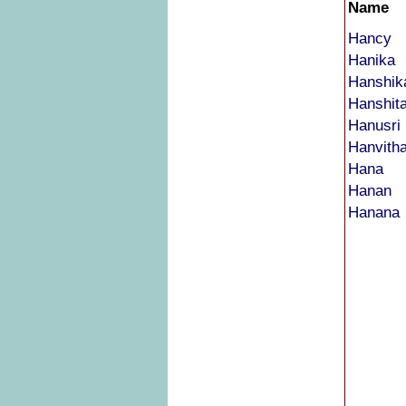
Name
Hancy
Hanika
Hanshik
Hanshit
Hanusri
Hanvith
Hana
Hanan
Hanana