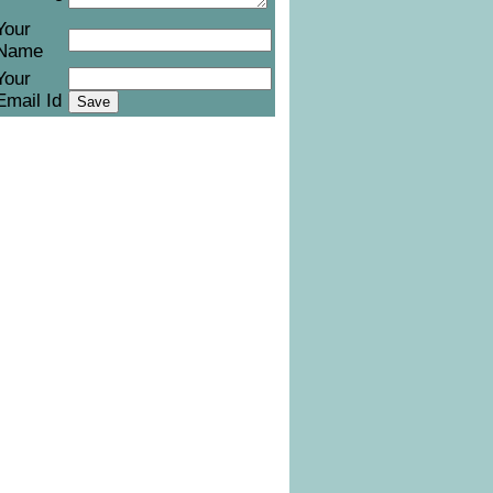
Your
Name
Your
Email Id