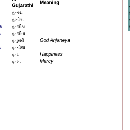
Meaning
Gujarathi
હન્ચ્ય
હાનીકા
a
હન્શીકા
a
હન્શીતા
God Anjaneya
હનુસરી
a
હન્વીથા
Happiness
હના
Mercy
હનન