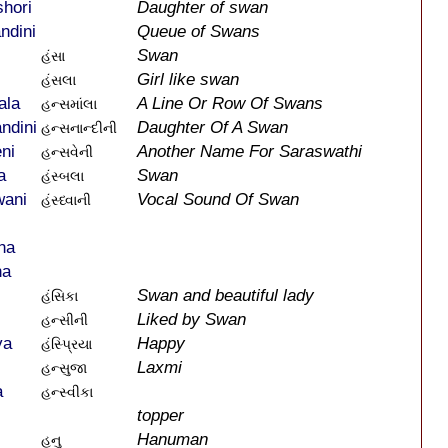
hori
Daughter of swan
ndini
Queue of Swans
Swan
હંસા
Girl like swan
હંસલા
ala
A Line Or Row Of Swans
હન્સમાંલા
ndini
Daughter Of A Swan
હન્સનાન્દીની
ni
Another Name For Saraswathi
હન્સવેની
a
Swan
હંસ્બલા
ani
Vocal Sound Of Swan
હંસ્ધ્વાની
ha
ha
Swan and beautiful lady
હંસિકા
Liked by Swan
હન્સીની
ya
Happy
હંસ્પ્રિયા
Laxmi
હન્સુજા
a
હન્સ્વીકા
topper
Hanuman
હનુ