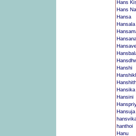
Hans Kis
Hans Na
Hansa
Hansala
Hansam
Hansana
Hansave
Hansbal
Hansdhw
Hanshi
Hanshik
Hanshit
Hansika
Hansini
Hanspri
Hansuja
hansvik
hanthoi
Hanu