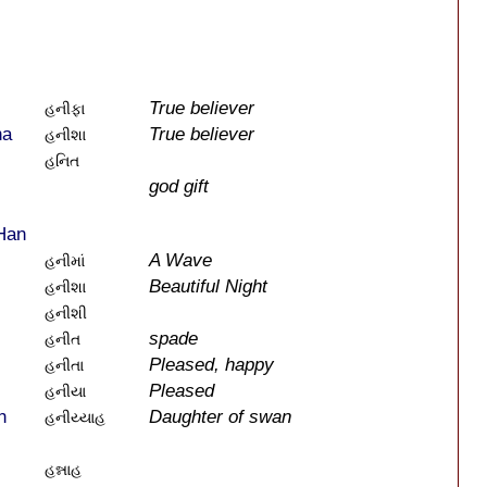
True believer
હનીફા
ha
True believer
હનીશા
હનિત
god gift
Han
A Wave
હનીમાં
Beautiful Night
હનીશા
હનીશી
spade
હનીત
Pleased, happy
હનીતા
Pleased
હનીયા
h
Daughter of swan
હનીય્યાહ
હન્નાહ