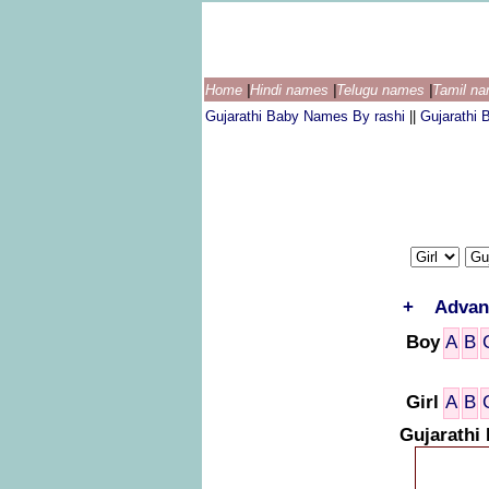
Home
|
Hindi names
|
Telugu names
|
Tamil n
Gujarathi Baby Names By rashi
||
Gujarathi
+
Advan
Boy
A
B
Girl
A
B
Gujarathi