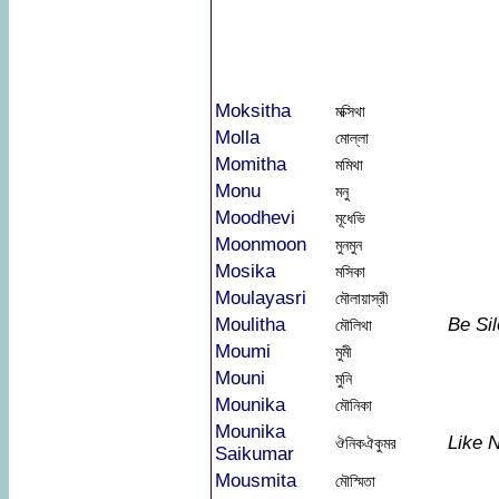
Moksitha
মক্সিথা
Molla
মোল্লা
Momitha
মমিথা
Monu
মনু
Moodhevi
মূধেভি
Moonmoon
মুনমুন
Mosika
মসিকা
Moulayasri
মৌলায়াস্রী
Moulitha
Be Sil
মৌলিথা
Moumi
মুমী
Mouni
মুনি
Mounika
মৌনিকা
Mounika
Like 
ঔনিকঐকুমর
Saikumar
Mousmita
মৌস্মিতা