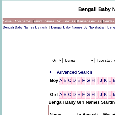
Bengali Baby 
Home
|
Hindi names
|
Telugu names
|
Tamil names
|
Kannada names
|
Bengal
Bengali Baby Names By rashi
||
Bengali Baby Names By Nakshatra
||
Beng
+
Advanced Search
Boy
A
B
C
D
E
F
G
H
I
J
K
L
Girl
A
B
C
D
E
F
G
H
I
J
K
L
Bengali Baby Girl Names Starti
Name
In Bengali
Mean