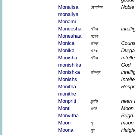
Monalisa
Noble
মোনালিসা
monaliya
Monami
Moneesha
intelli
মনীষা
Moneshaa
মনেশা
Monica
Couns
মনিকা
Monika
Durga
মনিকা
Monisha
Intell
মনীষা
monishika
God
Monishka
intell
মনিশ্কা
Monishs
Intell
Monitha
Respe
monithe
Monpriti
heart 
মন্পৃতি
Monti
Moon
মনটি
Monvitha
Brigh
Moon
moon
মুন
Moona
Heigh
মুনা