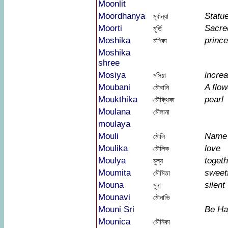
Moonlit
Moordhanya
Statu
মূর্ধান্যা
Moorti
Sacre
মূর্তি
Moshika
princ
মশিকা
Moshika
shree
Mosiya
increa
মসিয়া
Moubani
A flow
মৌবানি
Moukthika
pearl
মৌক্থিকা
Moulana
মৌলানা
moulaya
Mouli
Name 
মৌলি
Moulika
love
মৌলিক
Moulya
togeth
মুল্য
Moumita
sweet
মৌমিতা
Mouna
silent
মুনা
Mounavi
মৌনাভি
Mouni Sri
Be Ha
Mounica
মৌনিকা