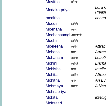
Movitha
মভিথা
Lord 
Modaka priya
Pleasi
moditha
accep
Moedini
মেদিনী
Moehana
মেহনা
Moehanaamgi
মেহানাম্গী
Moehini
মেহিনী
Moeleena
Attrac
মেলীনা
Mohana
Attrac
মহান
Mohanam
beauti
মহানাম
Mohini
Encha
মোহিনী
Mohisha
Intelle
মহিষ
Mohita
Attrac
মোহিত
Mohitha
An Ev
মহিথা
Mohmaya
A Na
মহ্মায়া
Mohnapriya
Mokita
intelli
Moksasri