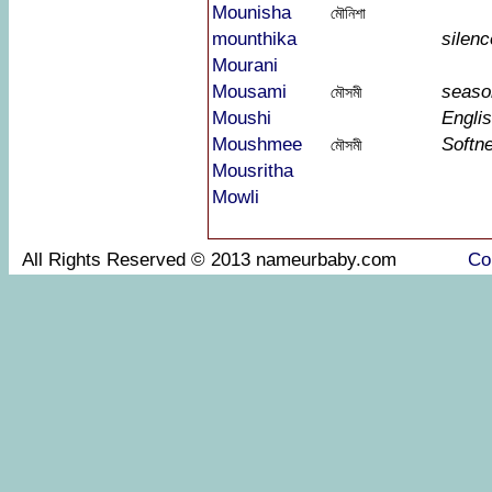
Mounisha
মৌনিশা
mounthika
silenc
Mourani
Mousami
seaso
মৌসমী
Moushi
Engli
Moushmee
Softn
মৌসমী
Mousritha
Mowli
All Rights Reserved © 2013 nameurbaby.com
Co