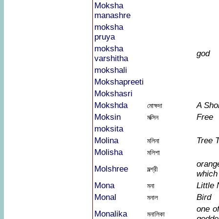
Moksha
manashre
moksha
pruya
moksha
god
varshitha
mokshali
Mokshapreeti
Mokshasri
Mokshda
A Sho
মোক্ষদা
Moksin
Free
মক্সিন
moksita
Molina
Tree 
মলিনা
Molisha
মলিশা
orang
Molshree
মল্শ্রী
which
Mona
Little
মনা
Monal
Bird
মনাল
one o
Monalika
মনালিকা
godde