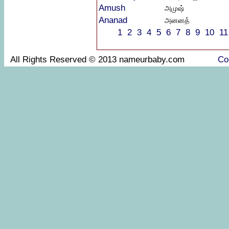
Amush
அமுஷ்
Ananad
அனனத்
1
2
3
4
5
6
7
8
9
10
11
All Rights Reserved © 2013 nameurbaby.com
Co