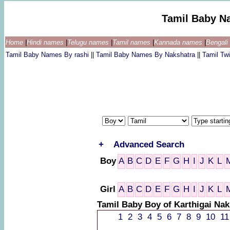
Tamil Baby N
Home
|
Hindi names
|
Telugu names
|
Tamil names
|
Kannada names
|
Bengal
Tamil Baby Names By rashi
||
Tamil Baby Names By Nakshatra
||
Tamil T
+
Advanced Search
Boy
A
B
C
D
E
F
G
H
I
J
K
L
Girl
A
B
C
D
E
F
G
H
I
J
K
L
Tamil Baby Boy of Karthigai Na
1
2
3
4
5
6
7
8
9
10
11