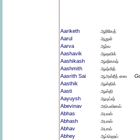
Aariketh
ஆரிகேத்
Aarul
ஆறுள்
Aarva
ஆர்வ
Aashavik
ஆஷவிக்
Aashikash
ஆஷிகாஷ்
Aashmith
ஆஷ்மித்
Aasrith Sai
G
ஆஅஸ்ரீத் ஸை
Aasthik
ஆஸ்திக்
Aasti
ஆஸ்தி
Aayuysh
ஆயுய்ஷ்
Abevinav
அபெவினவ்
Abhas
அபாஸ்
Abhash
அபாஸ்
Abhav
அபாவ்
Abhey
ஆப்ஹெய்