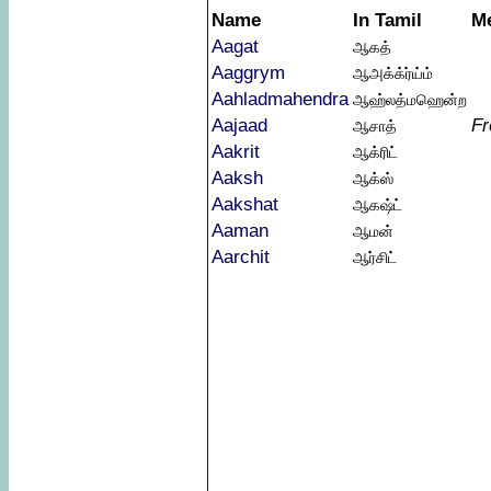
Name
In Tamil
M
Aagat
ஆகத்
Aaggrym
ஆஅக்க்ர்ய்ம்
Aahladmahendra
ஆஹ்லத்மஹென்ற
Aajaad
F
ஆசாத்
Aakrit
ஆக்ரிட்
Aaksh
ஆக்ஸ்
Aakshat
ஆகஷ்ட்
Aaman
ஆமன்
Aarchit
ஆர்சிட்