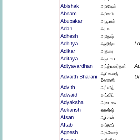
Abishak
அபிஷேக்
Abnam
அப்னம்
Abubakar
அபூபகர்
Adan
அடங
Adhesh
அதேஷ்
Adhitya
Lo
ஆதித்ய
Adikar
அதிகர
Aditaya
அடிடாய
Adtyavardhan
Au
அட்த்யவர்தன்
ஆட்வைத்
Advaith Bharani
Un
Bஹரனி
Advith
அட்வித்
Adwaid
அட்விட்
Adyaksha
அடைக்ஷ
Aekansh
ஏகன்ஷ்
Afsan
ஆப்சன்
Aftab
அப்தாப்
Agnesh
அக்னேஷ்
Agniva