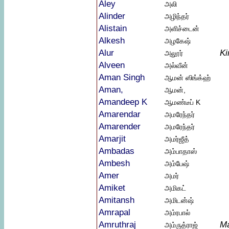
Aley
அலி
Alinder
அழிந்தர்
Alistain
அளிச்டைன்
Alkesh
அழகேஷ்
Alur
Ki
அலூர்
Alveen
அல்வீன்
Aman Singh
ஆமன் ஸிங்க்ஹ்
Aman,
ஆமன்,
Amandeep K
ஆமண்டீப் K
Amarendar
அமரேந்தர்
Amarender
அமரேந்தர்
Amarjit
அமர்ஜீத்
Ambadas
அம்பாதாஸ்
Ambesh
அம்பேஷ்
Amer
அமர்
Amiket
அமிகட்
Amitansh
அமிடன்ஷ்
Amrapal
அம்ரபால்
Amruthraj
Ma
அம்ருத்ராஜ்