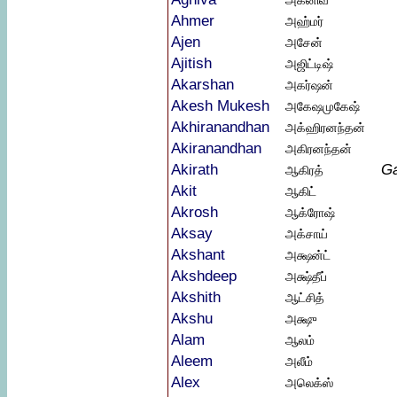
அக்னிவ
Ahmer
அஹ்மர்
Ajen
அசேன்
Ajitish
அஜிட்டிஷ்
Akarshan
அகர்ஷன்
Akesh Mukesh
அகேஷமுகேஷ்
Akhiranandhan
அக்ஹிரனந்தன்
Akiranandhan
அகிரனந்தன்
Akirath
G
ஆகிரத்
Akit
ஆகிட்
Akrosh
ஆக்ரோஷ்
Aksay
அக்சாய்
Akshant
அக்ஷன்ட்
Akshdeep
அக்ஷ்தீப்
Akshith
ஆட்சித்
Akshu
அக்ஷு
Alam
ஆலம்
Aleem
அலீம்
Alex
அலெக்ஸ்