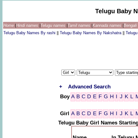
Telugu Baby 
Home
|
Hindi names
|
Telugu names
|
Tamil names
|
Kannada names
|
Bengal
Telugu Baby Names By rashi
||
Telugu Baby Names By Nakshatra
||
Telug
+
Advanced Search
Boy
A
B
C
D
E
F
G
H
I
J
K
L
Girl
A
B
C
D
E
F
G
H
I
J
K
L
Telugu Baby Girl Names Startin
Name
In Telugu