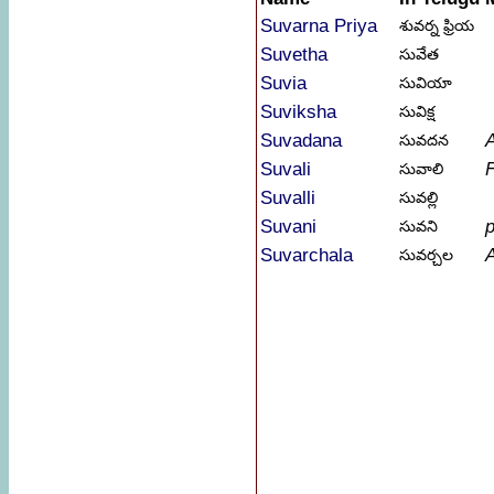
Suvarna Priya
శువర్న ఫ్రియ
Suvetha
సువేత
Suvia
సువియా
Suviksha
సువిక్ష
Suvadana
సువదన
Suvali
F
సువాలి
Suvalli
సువల్లి
Suvani
p
సువని
Suvarchala
సువర్చల