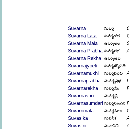
Suvarna
సువర్ణ
Suvarna Lata
ఉవర్నళత
Suvarna Mala
S
ఉవర్నఅల
Suvarna Prabha
A
ఉవర్నరభ
Suvarna Rekha
ఉవర్నఱెఖ
Suvarnajyoeti
ఉవర్నజ్యొఎతి
Suvarnamukhi
A
సువర్ణముఖి
Suvarnaprabha
L
సువర్నప్రభ
Suvarnarekha
సువర్ణరేఖ
Suvarnashri
సువర్నశ్రి
Suvarnasumdari
సువర్ణసుందరి
Suvarnmala
సువర్ణమాల
Suvasika
సువసిక
Suvasini
సువాసిని