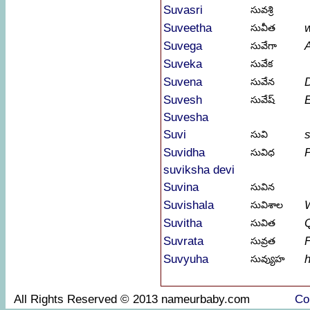
Suvasri
సువశ్రి
Suveetha
w
సువీత
Suvega
A
సువేగా
Suveka
సువేక
Suvena
D
సువేన
Suvesh
సువేష్
Suvesha
Suvi
సువి
Suvidha
P
సువిధ
suviksha devi
Suvina
సువిన
Suvishala
W
సువిశాల
Suvitha
Q
సువిత
Suvrata
సువ్రత
Suvyuha
h
సువ్యుహ
All Rights Reserved © 2013 nameurbaby.com
Co