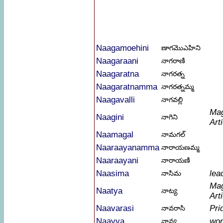
Naagamoehini
ణాగమొఎహిని
Naagaraani
నాగరాణి
Naagaratna
నాగరత్న
Naagaratnamma
నాగరత్నమ్మ
Naagavalli
నాగవల్లి
Mag
Naagini
నాగిని
Art
Naamagal
నామగల్
Naaraayanamma
నారాయణమ్మ
Naaraayani
నారాయణి
Naasima
lea
నాసిమ
Mag
Naatya
నాట్య
Art
Naavarasi
Pri
నావరాసి
Naavya
wor
నావ్య