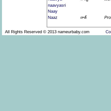
naavyasri
Naay
Naaz
Pro
నాజ్
All Rights Reserved © 2013 nameurbaby.com
Co