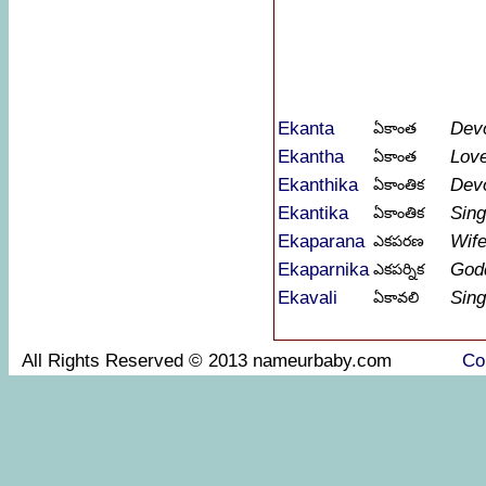
Ekanta
Devo
ఏకాంత
Ekantha
Love
ఏకాంత
Ekanthika
Dev
ఏకాంతిక
Ekantika
Sing
ఏకాంతిక
Ekaparana
Wife
ఎకపరణ
Ekaparnika
God
ఎకపర్నిక
Ekavali
Sing
ఏకావలి
All Rights Reserved © 2013 nameurbaby.com
Co