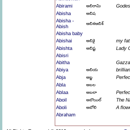
Abirami
Gode
అబిరామి
Abisha
అబిష
Abisha -
ఆబిశఆబిశ్
Abish
Abisha baby
Abishai
my fat
అబిశై
Abishta
Lady 
అబిష్ట
Abisri
Abitha
Gazza
Abiya
brillia
అబియ
Abja
Perfec
అబ్జ
Abla
అబల
Ablaa
Perfec
అబలా
Aboil
The N
అబొయిల్
Aboli
A flow
అబోలి
Abraham