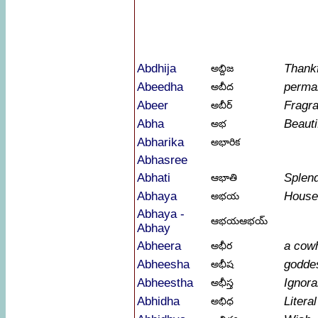
Abdhija
Thankf
అబ్దిజ
Abeedha
perma
అబీద
Abeer
Fragr
అబీర్
Abha
Beauti
అభ
Abharika
అభారిక
Abhasree
Abhati
Splend
ఆభాతి
Abhaya
House
అభయ
Abhaya -
ఆభయఆభయ్
Abhay
Abheera
a cow
అభీర
Abheesha
goddes
అభీష
Abheestha
Ignora
అభీస్త
Abhidha
Litera
అభిధ