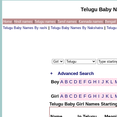
Telugu Baby 
Home
|
Hindi names
|
Telugu names
|
Tamil names
|
Kannada names
|
Bengal
Telugu Baby Names By rashi
||
Telugu Baby Names By Nakshatra
||
Telug
+
Advanced Search
Boy
A
B
C
D
E
F
G
H
I
J
K
L
Girl
A
B
C
D
E
F
G
H
I
J
K
L
Telugu Baby Girl Names Startin
Name
In Telugu
Meani