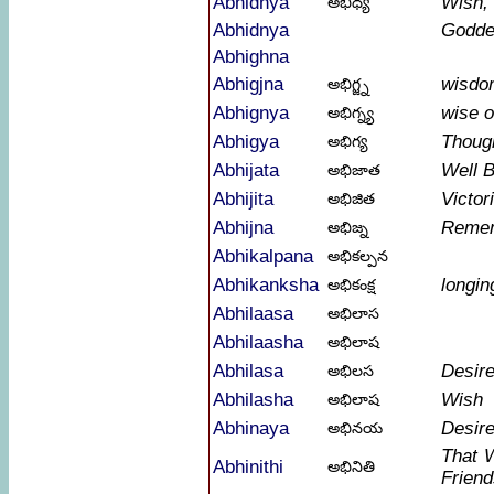
Abhidhya
Wish,
అభిధ్య
Abhidnya
Godde
Abhighna
Abhigjna
wisdo
అభిగ్జ్న
Abhignya
wise 
అభిగ్న్య
Abhigya
Thoug
అభిగ్య
Abhijata
Well 
అభిజాత
Abhijita
Victo
అభిజిత
Abhijna
Remem
అభిజ్న
Abhikalpana
అభికల్పన
Abhikanksha
longin
అభికంక్ష
Abhilaasa
అభిలాస
Abhilaasha
అభిలాష
Abhilasa
Desir
అభిలస
Abhilasha
Wish
అభిలాష
Abhinaya
Desir
అభినయ
That 
Abhinithi
అభినితి
Friend