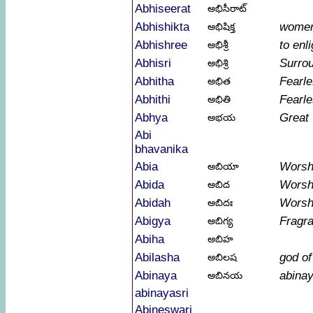
Abhiseerat
అభిసీరాట్
Abhishikta
women 
అభిషిక్త
Abhishree
to enl
అభిశ్రీ
Abhisri
Surrou
అభిశ్రి
Abhitha
Fearle
అభిత
Abhithi
Fearl
అభితి
Abhya
Great
అభయ
Abi
bhavanika
Abia
Worsh
అబియా
Abida
Worsh
అబిద
Abidah
Worsh
అబిదః
Abigya
Fragr
అబిగ్య
Abiha
అబిహ
Abilasha
god o
అబిలష
Abinaya
abina
అబినయ
abinayasri
Abineswari