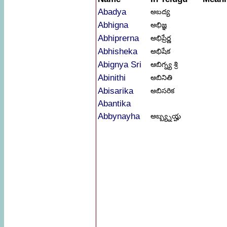
Abadya
అబద్య
Abhigna
అభిజ్ఞ
Abhiprerna
అభిప్రేర్ణ
Abhisheka
అభిషేక
Abignya Sri
ఆబిగ్న్య శ్రి
Abinithi
అబినితి
Abisarika
అబిసరిక
Abantika
Abbynayha
అబ్బ్య్నయ్హ