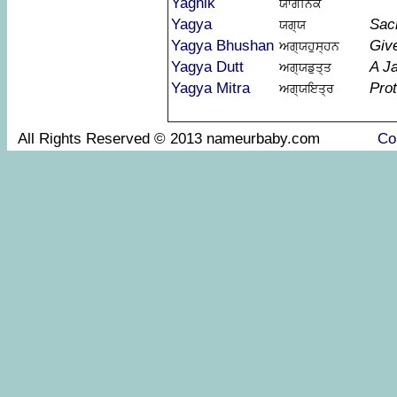
Yagnik
ਯਾਗਨਿਕ
Yagya
Sacr
ਯਗ੍ਯ
Yagya Bhushan
Giv
ਅਗ੍ਯਹੁਸ੍ਹਨ
Yagya Dutt
A Ja
ਅਗ੍ਯਡੁਤ੍ਤ
Yagya Mitra
Prot
ਅਗ੍ਯਇਤ੍ਰ
All Rights Reserved © 2013 nameurbaby.com
Co