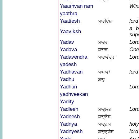
Yaashvan ram
Win
yaathra
Yaatiesh
lord
ਯਾਤੀਏਸ਼
a b
Yaaviksh
supe
Yadav
Lor
ਯਾਦਵ
Yadava
One
ਯਾਦਵ
Yadavendra
Lor
ਯਾਦਾਵੇੰਦ੍ਰ
yadesh
Yadhavan
lord
ਯਾਧਾਵਾਂ
Yadhu
ਯਾਧੁ
Yadhun
Lor
yadhveekan
Yadity
Yadleen
Lor
ਯਾਦ੍ਲੀਨ
Yadnesh
ਯਾਦ੍ਨੇਸ਼
Yadnya
holy
ਯਾਦ੍ਨ੍ਯ
Yadnyesh
lord
ਯਾਦ੍ਨ੍ਯੇਸ਼
Yadu
An 