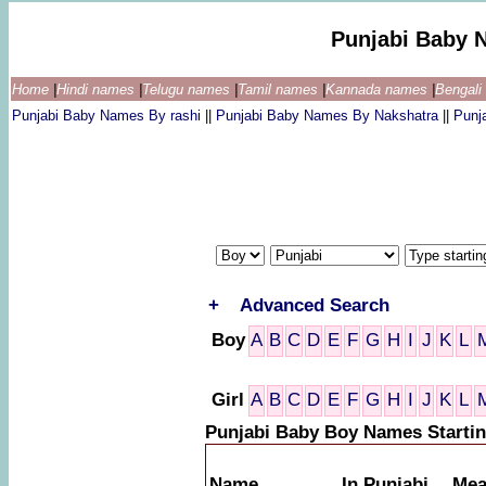
Punjabi Baby 
Home
|
Hindi names
|
Telugu names
|
Tamil names
|
Kannada names
|
Bengal
Punjabi Baby Names By rashi
||
Punjabi Baby Names By Nakshatra
||
Punj
+
Advanced Search
Boy
A
B
C
D
E
F
G
H
I
J
K
L
Girl
A
B
C
D
E
F
G
H
I
J
K
L
Punjabi Baby Boy Names Startin
Name
In Punjabi
Mea