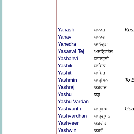
Yanash
Kus
ਯਾਨਾਸ਼
Yanav
ਯਾਨਾਵ
Yanedra
ਯਾਨੇਦ੍ਰਾ
Yasaswi Tej
ਅਸਸ੍ਵਿਟੇਜ
Yashahvi
ਯਾਸ਼ਾਹ੍ਵੀ
Yashik
ਯਾਸ਼ਿਕ
Yashit
ਯਾਸ਼ਿਤ
Yashmin
To 
ਯਾਸ਼੍ਮਿਨ
Yashraj
ਯਸ਼ਰਾਜ
Yashu
ਯਸ਼ੁ
Yashu Vardan
Yashvanth
Goa
ਯਾਸ਼੍ਵਾਂਥ
Yashvardhan
ਯਾਸ਼੍ਵਾਰ੍ਧਨ
Yashveer
ਯਸ਼ਵੀਰ
Yashwin
ਯਸ਼ਵੰ