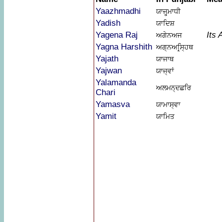
Yaazhmadhi
ਯਾਜ੍ਹ੍ਮਾਧੀ
Yadish
ਯਾਦਿਸ਼
Yagena Raj
Its 
ਅਗੇਨਅਜ
Yagna Harshith
ਅਗ੍ਨਅਰ੍ਸ੍ਹਿਥ
Yajath
ਯਾਜਾਥ
Yajwan
ਯਾਜ੍ਵਾਂ
Yalamanda
ਅਲਮਨ੍ਦਛਰਿ
Chari
Yamasva
ਯਾਮਾਸ੍ਵਾ
Yamit
ਯਾਮਿਤ