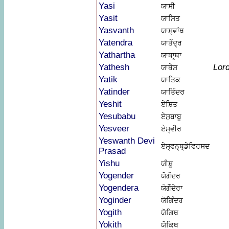
Yasi
ਯਾਸੀ
Yasit
ਯਾਸਿਤ
Yasvanth
ਯਾਸ੍ਵਾਂਥ
Yatendra
ਯਾਤੇੰਦ੍ਰ
Yathartha
ਯਾਥਾਰ੍ਥਾ
Yathesh
Lor
ਯਾਥੇਸ਼
Yatik
ਯਾਤਿਕ
Yatinder
ਯਾਤਿੰਦਰ
Yeshit
ਏਸ਼ਿਤ
Yesubabu
ਏਸੁਬਾਬੂ
Yesveer
ਏਸ੍ਵੀਰ
Yeswanth Devi
ਏਸ੍ਵਨ੍ਥ੍ਡੇਵਿਰਸਦ
Prasad
Yishu
ਯੀਸ਼ੂ
Yogender
ਯੋਗੇਂਦਰ
Yogendera
ਯੋਗੇੰਦੇਰਾ
Yoginder
ਯੋਗਿੰਦਰ
Yogith
ਯੋਗਿਥ
Yokith
ਯੋਕਿਥ