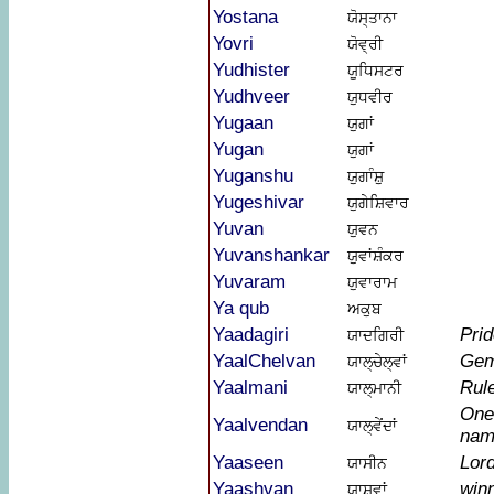
Yostana
ਯੋਸ੍ਤਾਨਾ
Yovri
ਯੋਵ੍ਰੀ
Yudhister
ਯੂਧਿਸਟਰ
Yudhveer
ਯੁਧਵੀਰ
Yugaan
ਯੁਗਾਂ
Yugan
ਯੁਗਾਂ
Yuganshu
ਯੁਗਾੰਸ਼ੁ
Yugeshivar
ਯੁਗੇਸ਼ਿਵਾਰ
Yuvan
ਯੁਵਨ
Yuvanshankar
ਯੁਵਾਂਸ਼ੰਕਰ
Yuvaram
ਯੁਵਾਰਾਮ
Ya qub
ਅਕੁਬ
Yaadagiri
Prid
ਯਾਦਗਿਰੀ
YaalChelvan
Gem
ਯਾਲ੍ਚੇਲ੍ਵਾਂ
Yaalmani
Rul
ਯਾਲ੍ਮਾਨੀ
One
Yaalvendan
ਯਾਲ੍ਵੇਂਦਾਂ
nam
Yaaseen
Lor
ਯਾਸੀਨ
Yaashvan
win
ਯਾਸ਼੍ਵਾਂ