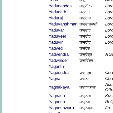
ਯਾਦੂ
Yadunandan
Lor
ਯਾਦੁਨੰਦਨ
Yadunath
Lor
ਯਦੁਨਾਥ
Yaduraj
Lor
ਯਾਦੁਰਾਜ
Yaduvanshmani
Lor
ਯਾਦੁਵਾਂਸ਼੍ਮਾਨੀ
Yaduvar
Lor
ਯਾਦੁਵਾਰ
Yaduveer
Lor
ਯਾਦੁਵੀਰ
Yaduvir
Lor
ਯਾਦੁਵੀਰ
Yadved
ਯਾਦ੍ਵੇਦ
Yadvendra
A S
ਯਾਦ੍ਵੇੰਦ੍ਰ
Yadwinder
ਯਾਦਵਿੰਦਰ
Yaganth
Yageendra
Cere
ਯਾਗੀੰਦ੍ਰ
Yagna
Cer
ਯਾਗਨਾ
Acc
Yagnakaya
ਯਾਗ੍ਨਾਕਾਯਾ
Offe
Yagnash
Kus
ਯਾਗ੍ਨਾਸ਼
Yagnesh
Rel
ਯਾਗ੍ਨੇਸ਼
Yagneshwara
fire
ਯਾਗ੍ਨੇਸ਼੍ਵਾਰਾ