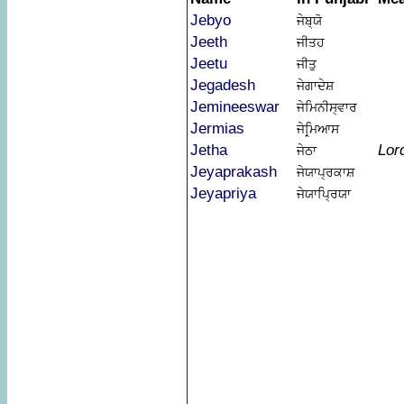
Jebyo
ਜੇਬ੍ਯੋ
Jeeth
ਜੀਤਹ
Jeetu
ਜੀਤੁ
Jegadesh
ਜੇਗਾਦੇਸ਼
Jemineeswar
ਜੇਮਿਨੀਸ੍ਵਾਰ
Jermias
ਜੇਰ੍ਮਿਆਸ
Jetha
Lor
ਜੇਠਾ
Jeyaprakash
ਜੇਯਾਪ੍ਰਕਾਸ਼
Jeyapriya
ਜੇਯਾਪ੍ਰਿਯਾ