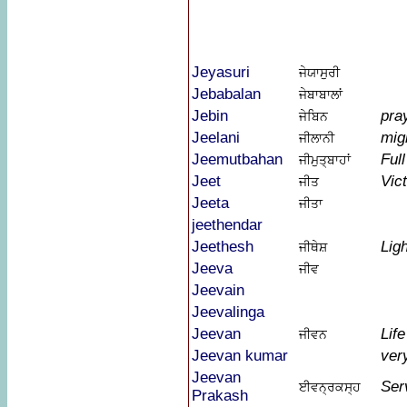
Jeyasuri
ਜੇਯਾਸੁਰੀ
Jebabalan
ਜੇਬਾਬਾਲਾਂ
Jebin
pra
ਜੇਬਿਨ
Jeelani
mig
ਜੀਲਾਨੀ
Jeemutbahan
Full
ਜੀਮੁਤ੍ਬਾਹਾਂ
Jeet
Vic
ਜੀਤ
Jeeta
ਜੀਤਾ
jeethendar
Jeethesh
Lig
ਜੀਥੇਸ਼
Jeeva
ਜੀਵ
Jeevain
Jeevalinga
Jeevan
Life
ਜੀਵਨ
Jeevan kumar
ver
Jeevan
Ser
ਈਵਨ੍ਰਕਸ੍ਹ
Prakash