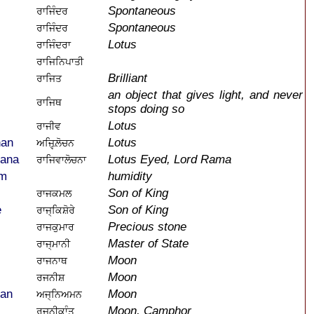
Spontaneous
ਰਾਜਿੰਦਰ
Spontaneous
ਰਾਜਿੰਦਰ
Lotus
ਰਾਜਿੰਦਰਾ
ਰਾਜਿਨਿਪਾਤੀ
Brilliant
ਰਾਜਿਤ
an object that gives light, and never
ਰਾਜਿਥ
stops doing so
Lotus
ਰਾਜੀਵ
han
Lotus
ਅਜਿਵ੍ਲ਼ੋਚਨ
hana
Lotus Eyed, Lord Rama
ਰਾਜਿਵਾਲੋਚਨਾ
am
humidity
Son of King
ਰਾਜਕਮਲ
e
Son of King
ਰਾਜ੍ਕਿਸ਼ੋਰੇ
Precious stone
ਰਾਜਕੁਮਾਰ
Master of State
ਰਾਜ੍ਮਾਨੀ
Moon
ਰਾਜਨਾਥ
Moon
ਰਜਨੀਸ਼
man
Moon
ਅਜ੍ਨਿਅਮਨ
Moon, Camphor
ਰਜਨੀਕਾੰਤ