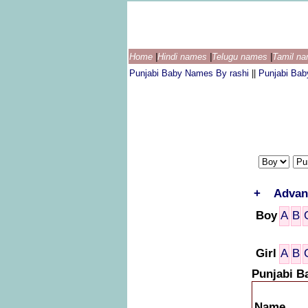
Home
|
Hindi names
|
Telugu names
|
Tamil n
Punjabi Baby Names By rashi
||
Punjabi Ba
+
Advan
Boy
A
B
Girl
A
B
Punjabi B
Name