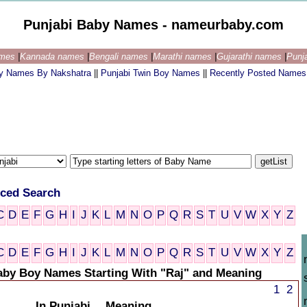
Punjabi Baby Names - nameurbaby.com
ames
|
Kannada names
|
Bengali names
|
Marathi names
|
Gujarathi names
|
Punj
by Names By Nakshatra
||
Punjabi Twin Boy Names
||
Recently Posted Names
ced Search
C
D
E
F
G
H
I
J
K
L
M
N
O
P
Q
R
S
T
U
V
W
X
Y
Z
C
D
E
F
G
H
I
J
K
L
M
N
O
P
Q
R
S
T
U
V
W
X
Y
Z
aby Boy Names Starting With "Raj" and Meaning
1
2
In Punjabi
Meaning