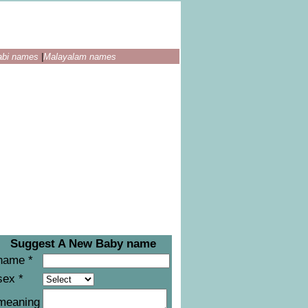
abi names
|
Malayalam names
Suggest A New Baby name
name *
sex *
meaning