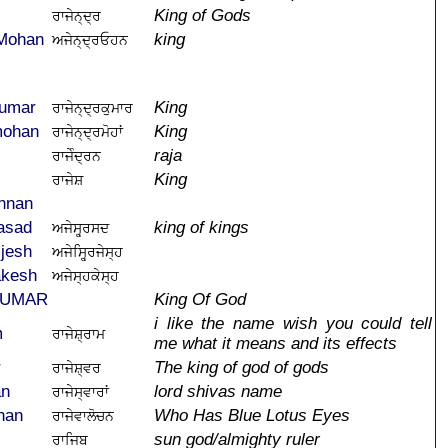
King of Gods
ਰਾਜੇਨ੍ਦ੍ਰ
 Mohan
king
ਅਜੇਨ੍ਦ੍ਰਓਹਨ
kumar
King
ਰਾਜੇਨ੍ਦ੍ਰਕੁਮਾਰ
mohan
King
ਰਾਜੇਨ੍ਦ੍ਰਮੋਹਾਂ
raja
ਰਾਜੇੰਦ੍ਰਨ
King
ਰਾਜੇਸ਼
nnan
asad
king of kings
ਅਜੇਸ੍ਹ੍ਰਸਦ
ijesh
ਅਜੇਸ੍ਹ੍ਰਿਜੇਸ੍ਹ
akesh
ਅਜੇਸ੍ਹਕੇਸ੍ਹ
KUMAR
King Of God
i like the name wish you could tell
m
ਰਾਜੇਸ਼੍ਰਾਮ
me what it means and its effects
r
The king of god of gods
ਰਾਜੇਸ਼੍ਵਰ
an
lord shivas name
ਰਾਜੇਸ੍ਵਾਰਾਂ
han
Who Has Blue Lotus Eyes
ਰਾਜੇਵਾਲੋਚਨ
sun god/almighty ruler
ਰਾਜਿਬ