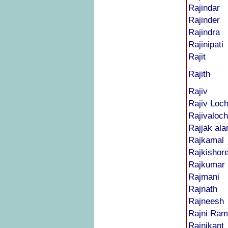
Rajindar
Rajinder
Rajindra
Rajinipati
Rajit
Rajith
Rajiv
Rajiv Loc
Rajivaloc
Rajjak al
Rajkamal
Rajkishor
Rajkumar
Rajmani
Rajnath
Rajneesh
Rajni Ra
Rajnikant