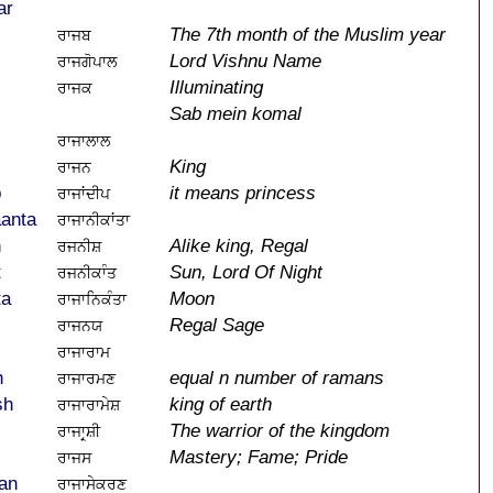
ar
The 7th month of the Muslim year
ਰਾਜਬ
Lord Vishnu Name
ਰਾਜਗੋਪਾਲ
Illuminating
ਰਾਜਕ
Sab mein komal
ਰਾਜਾਲਾਲ
King
ਰਾਜਨ
p
it means princess
ਰਾਜਾਂਦੀਪ
anta
ਰਾਜਾਨੀਕਾਂਤਾ
h
Alike king, Regal
ਰਜਨੀਸ਼
t
Sun, Lord Of Night
ਰਜਨੀਕਾੰਤ
ta
Moon
ਰਾਜਾਨਿਕੰਤਾ
Regal Sage
ਰਾਜਨਯ
ਰਾਜਾਰਾਮ
n
equal n number of ramans
ਰਾਜਾਰਮਣ
sh
king of earth
ਰਾਜਾਰਾਮੇਸ਼
The warrior of the kingdom
ਰਾਜਾਰ੍ਸ਼ੀ
Mastery; Fame; Pride
ਰਾਜਸ
an
ਰਾਜਾਸੇਕਰਣ