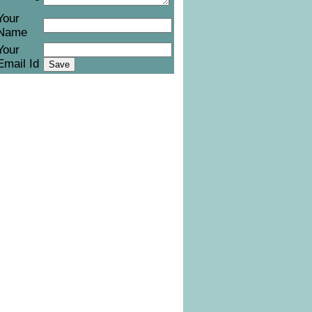
Your
Name
Your
Email Id