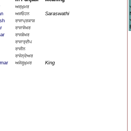
r
ਅਜ੍ਖ਼ੁਮਰ
an
Saraswathi
ਅਜਓਹਨ
sh
ਰਾਜਾਪ੍ਰਕਾਸ਼
r
ਰਾਜਾਸੇਖਰ
ar
ਰਾਜਸ਼ੇਖਰ
ਰਾਜਾਤ੍ਦੀਪ
ਰਾਜੀਨ
ਰਾਜੇਨ੍ਦੇਅਰ
umar
King
ਅਜੇਸ੍ਹ੍ਖ਼ੁਮਰ