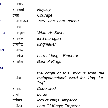
r
ਰਾਜਾਸ਼ੇਕਰ
Royalty
ਰਾਜਾਸਰੀ
Courage
ਰਜਤ
hi
Very Rich. Lord Vishnu
ਰਾਜਾਤਾਨਾਭੀ
ਰਾਜਾਥ
hra
White As Silver
ਰਾਜਾਤ੍ਸ਼ੁਭ੍ਰਾ
lord murugan
ਰਾਜਾਵੇਲ
kingmaker
ਰਾਜਾਵੇਲੁ
an
ਰਾਜਾਯ੍ਵਾਰਦਾਂ
Lord of kings; Emperor
ਰਾਜਬੀਰ
Best of Kings
ਰਾਜਦੀਪ
as
the origin of this word is from the
malayalam/hindi word for king. i.e.
ਰਾਜੀਸ਼
"raj"
Decorated
ਰਾਜੀਤ
Lotus
ਰਾਜੀਵ
lord of kings, emperor
ਰਾਜੇਂਦਰ
Lord Of Kings; Emperor
ਰਾਜੇਂਦਰ