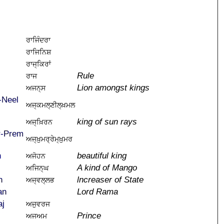
ਰਾਜਿੰਦਰਾ
ਰਾਜਿਨਿਸ਼
ਰਾਜ੍ਕਿਰਾਂ
Rule
ਰਾਜ
Lion amongst kings
ਅਜਨ੍ਸ
-Neel
ਅਜ੍ਕਮਲ੍ਣੀਲ੍ਖ਼ਮਲ
king of sun rays
ਅਜ੍ਖ਼ਿਰਨ
r-Prem
ਅਜ੍ਖ਼ੁਮਰ੍ਰੇਮ੍ਖ਼ੁਮਰ
n
beautiful king
ਅਜੋਹਨ
A kind of Mango
ਅਜਿਨ੍ਘ
h
lncreaser of State
ਅਜ੍ਵਲ੍ਲਭ
an
Lord Rama
aj
ਅਜੁਵਰਜ
Prince
ਅਜਅਮ