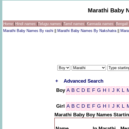
Marathi Baby 
Home
|
Hindi names
|
Telugu names
|
Tamil names
|
Kannada names
|
Bengal
Marathi Baby Names By rashi
||
Marathi Baby Names By Nakshatra
||
Mara
+
Advanced Search
Boy
A
B
C
D
E
F
G
H
I
J
K
L
Girl
A
B
C
D
E
F
G
H
I
J
K
L
Marathi Baby Boy Names Starti
Name
In Marathi
Mea