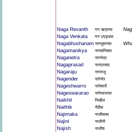
Naga Revanth
Nag
णग ऋएवन्थ
Naga Venkata
णग Vएङ्कत
Nagabhushanam
Wha
नागभूशानाम
Nagamanikya
नागमानिक्या
Naganetra
नागनेत्र
Nagaprasad
नागप्रसाद
Nagaraju
नागराजू
Nagender
नागेन्देर
Nageshwarro
नागेश्वर्रो
Nageswararao
नागेस्वराराव
Naikhil
निखील
Naithik
नैठीक
Najimaka
नाजीमाका
Najini
नाजीनी
Najish
नाजीश