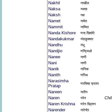
Nakhil
नाखील
Naksa
नक्सा
Naksh
नक्ष
Namet
नामेत
Nammit
नाम्मित
Nanda Kishore
णन्द खिशोरे
Nandakukmar
नंदाकुक्मार
Nandhu
नंधू
Nandjio
णन्द्जिओ
Nanee
नाणी
Nani
नाणी
Nanik
नानिक
Nanith
णनिथ
Narasimha
णरसिम्ह फ्रतप
Pratap
Nareen
नारीन
Naren
Chi
नरेन
Naren Krishna
णरेन ख्रिश्न
Narender
नारेन्देर