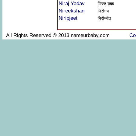
Niraj Yadav
णिरज य़दव
Nireekshan
निरीक्षण
Niripjeet
निरीप्जीत
All Rights Reserved © 2013 nameurbaby.com
Co