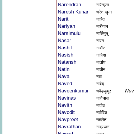
Narendran
नारेन्द्रण
Naresh Kunar
णरेश खुनर
Narit
नारित
Nariyan
नारीयान
Narsimulu
नार्सिमुलू
Nasar
नासर
Nashit
नाशीत
Nasish
नासिश
Natansh
नातांश
Natin
नातीन
Nava
नवा
Naved
नावेद
Naveenkumur
Nav
णवॆङ्कुमुर
Navinas
नाविनास
Navith
नावीठ
Navodit
नवोदित
Navpreet
णव्प्रॆत
Navrathan
नाव्रथान
Nawad