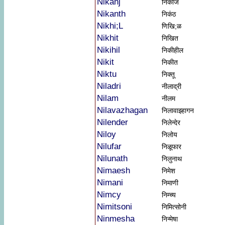
Nikanj
निकांज
Nikanth
निकंठ
Nikhi;L
णिखि;ळ
Nikhit
निखित
Nikihil
निकीहील
Nikit
निकीत
Niktu
निक्तू
Niladri
नीलाद्री
Nilam
नीलम
Nilavazhagan
निलावाझ्हागन
Nilender
निलेन्देर
Niloy
निलोय
Nilufar
निळूफार
Nilunath
निलुनाथ
Nimaesh
निमेश
Nimani
निमाणी
Nimcy
निम्च्य
Nimitsoni
निमित्सोनी
Ninmesha
निन्मेषा