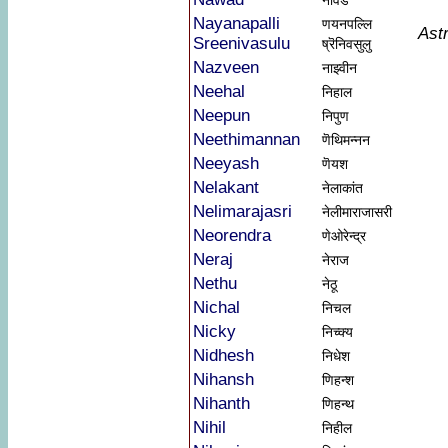
नावड
Nayanapalli
णयनपल्लि
Ast
Sreenivasulu
ष्रॆनिवसुलु
Nazveen
नाझ्वीन
Neehal
निहाल
Neepun
निपुण
Neethimannan
णॆथिमन्नन
Neeyash
णॆयश
Nelakant
नेलाकांत
Nelimarajasri
नेलीमाराजासरी
Neorendra
णेओरेन्द्र
Neraj
नेराज
Nethu
नेठू
Nichal
निचल
Nicky
निच्क्य
Nidhesh
निधेश
Nihansh
णिहन्श
Nihanth
णिहन्थ
Nihil
निहील