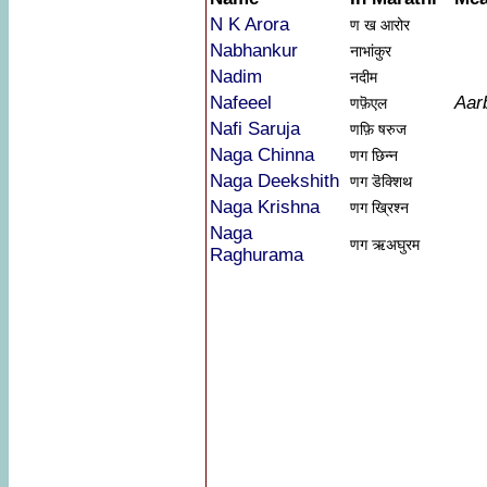
N K Arora
ण ख आरोर
Nabhankur
नाभांकुर
Nadim
नदीम
Nafeeel
Aar
णफ़ॆएल
Nafi Saruja
णफ़ि षरुज
Naga Chinna
णग छिन्न
Naga Deekshith
णग डॆक्शिथ
Naga Krishna
णग ख्रिश्न
Naga
णग ऋअघुरम
Raghurama