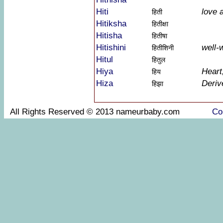
Hiti
love 
हिती
Hitiksha
हितीक्षा
Hitisha
हितीषा
Hitishini
well-
हितीशिनी
Hitul
हितुल
Hiya
Heart
हिय
Hiza
Deriv
हिझा
All Rights Reserved © 2013 nameurbaby.com
Co