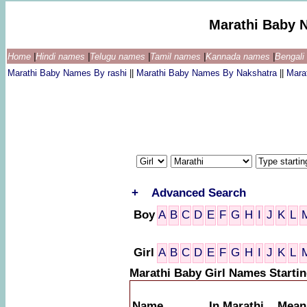
Marathi Baby 
Home
|
Hindi names
|
Telugu names
|
Tamil names
|
Kannada names
|
Bengal
Marathi Baby Names By rashi
||
Marathi Baby Names By Nakshatra
||
Mara
+
Advanced Search
Boy
A
B
C
D
E
F
G
H
I
J
K
L
Girl
A
B
C
D
E
F
G
H
I
J
K
L
Marathi Baby Girl Names Starti
Name
In Marathi
Mean