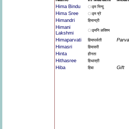
Hima Bindu
ःइम भिन्दु
Hima Sree
ःइम ष्रॆ
Himandri
हिमान्द्री
Himani
ःइमनि ळक्श्मि
Lakshmi
Himaparvati
Parva
हिमापार्वती
Himasri
हिमासरी
Hinta
हीनता
Hithasree
हिथास्री
Hiba
Gift
हिबा