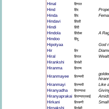
Hinal
हिणाल
Hind
Prop
हिंद
Hinda
Fema
हिंद
Hindavi
हिंदवी
Hindi
हिंदी
Hindola
A Ra
हिंदोळा
Hindoo
हिंदू
Hipotyaa
God 
Hir
Diam
हिर
Hiral
Weal
हिराल
Hirankshi
हिरांक्षी
Hiranma
हिरान्म
golde
Hiranmayee
हिरण्मयी
hiran
Hiranmayi
Like 
हिरण्मयी
Hiranyadha
Givin
हिराण्याधा
Hiranyaprakai
Amids
हिराण्याप्रकाई
Hirkani
Smal
हिरकणी
Hirnakshi
हिर्नाक्षी