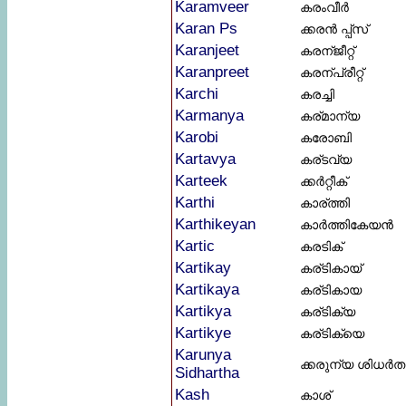
Karamveer
കരംവീർ
Karan Ps
ക്കരൻ പ്പ്സ്
Karanjeet
കരന്ജീറ്റ്
Karanpreet
കരന്പ്രീറ്റ്
Karchi
കരച്ചി
Karmanya
കര്മാന്യ
Karobi
കരോബി
Kartavya
കര്ടവ്യ
Karteek
ക്കർറ്റീക്
Karthi
കാര്ത്തി
Karthikeyan
കാർത്തികേയൻ
Kartic
കരടിക്
Kartikay
കര്ടികായ്‌
Kartikaya
കര്ടികായ
Kartikya
കര്ടിക്യ
Kartikye
കര്ടിക്യെ
Karunya
ക്കരുന്യ ശിധർത
Sidhartha
Kash
കാശ്