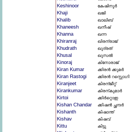
Keshinoor
കേഷിനൂർ
Khaji
ഖജി
Khalib
ഖാലിബ്
Khaneesh
ഖനീഷ്
Khanna
ഖന്ന
Khiranraj
ഖിരന്രാജ്
Khudrath
ഖുദ്രത്
Khusal
ഖുസൽ
Kinoraj
കിനോരാജ്
Kiran Kumar
ക്കിരൻ ക്കുമർ
Kiran Rastogi
ക്കിരൻ റസ്റ്റൊഗി
Kiranjeet
കിരന്ജീറ്റ്
Kirankumar
കിരന്കുമാർ
Kirtoi
ക്കിർറ്റൊഇ
Kishan Chandar
ക്കിഷൻ ച്ഛന്ദർ
Kishanth
കിഷാന്ത്
Kishav
കിഷവ്
Kittu
കിട്ടു