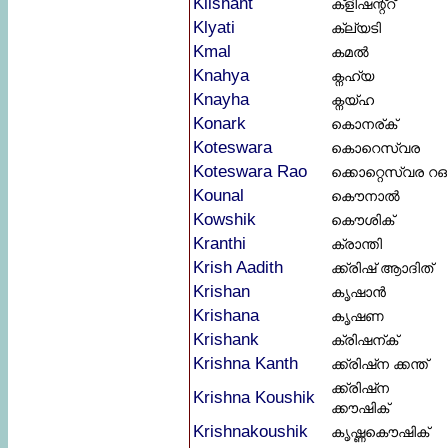
Klishant
ക്ളിഷന്റ്റ്
Klyati
ക്ല്യടി
Kmal
കമൽ
Knahya
ക്നഹ്യ
Knayha
ക്നയ്ഹ
Konark
കൊനര്ക്
Koteswara
കൊറെസ്വര
Koteswara Rao
ക്കൊറ്റെസ്വര റഒ
Kounal
കൌനാൽ
Kowshik
കൌശിക്
Kranthi
ക്രാന്തി
Krish Aadith
ക്ക്രിഷ് ആാദിത്
Krishan
കൃഷാൻ
Krishana
കൃഷണ
Krishank
ക്രിഷന്ക്
Krishna Kanth
ക്ക്രിഷ്ന ക്കന്ത്
ക്ക്രിഷ്ന
Krishna Koushik
ക്കൗഷിക്
Krishnakoushik
കൃഷ്ണകൌഷിക്