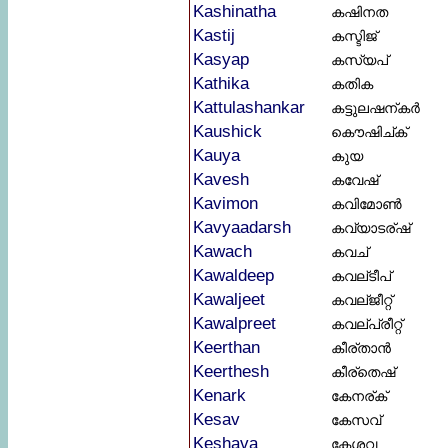
Kashinatha
കഷിനത
Kastij
കസ്ടിജ്
Kasyap
കസ്യപ്
Kathika
കതിക
Kattulashankar
കട്ടുലഷന്കർ
Kaushick
കൌഷിച്ക്
Kauya
കുയ
Kavesh
കവേഷ്
Kavimon
കവിമോണ്‍
Kavyaadarsh
കവ്യാടര്ഷ്
Kawach
കവച്
Kawaldeep
കവല്ടീപ്
Kawaljeet
കവല്ജീറ്റ്
Kawalpreet
കവല്പ്രീറ്റ്
Keerthan
കീര്താൻ
Keerthesh
കീര്തെഷ്
Kenark
കേനര്ക്
Kesav
കേസവ്
Keshava
കേശവ