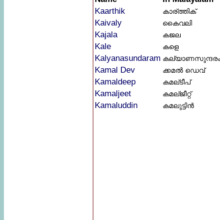
Kaarthik
കാര്ത്തിക്
Kaivaly
കൈവലി
Kajala
കജല
Kale
കളെ
Kalyanasundaram
കല്യാണസുന്ദര
Kamal Dev
ക്കമൽ ഡെവ്
Kamaldeep
കമല്ടീപ്
Kamaljeet
കമല്ജീറ്റ്
Kamaluddin
കമലുട്ടിൻ