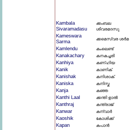
Kambala
ക്കംബല
Sivaramadasu
ശിവരമദസു
Kameswara
ക്കമെസ്വര ശർമ
Sarma
Kamlendu
കംലെണ്ട്
Kanakachary
കനകച്ചരി
Kanhiya
കണ്ഹിയ
Kanik
കാണിക്
Kanishak
കനിശാക്
Kaniska
കനിസ്ക
Kanja
കഞ്ഞ
Kanthi Laal
ക്കന്തി ളാൽ
Kanthraj
കന്ത്രാജ്
Kanwar
കന്വാർ
Kaoshik
കോശിക്ക്
Kapan
കപാൻ