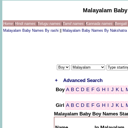
Malayalam Baby
Home
|
Hindi names
|
Telugu names
|
Tamil names
|
Kannada names
|
Bengal
Malayalam Baby Names By rashi
||
Malayalam Baby Names By Nakshatra
+
Advanced Search
Boy
A
B
C
D
E
F
G
H
I
J
K
L
Girl
A
B
C
D
E
F
G
H
I
J
K
L
Malayalam Baby Boy Names Star
Name
In Malayalam