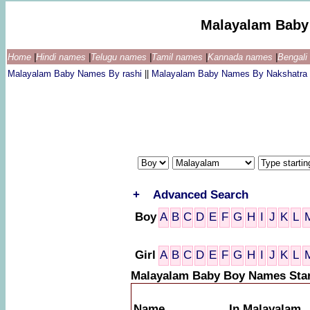
Malayalam Baby
Home
|
Hindi names
|
Telugu names
|
Tamil names
|
Kannada names
|
Bengal
Malayalam Baby Names By rashi
||
Malayalam Baby Names By Nakshatra
+
Advanced Search
Boy
A
B
C
D
E
F
G
H
I
J
K
L
Girl
A
B
C
D
E
F
G
H
I
J
K
L
Malayalam Baby Boy Names Star
Name
In Malayalam