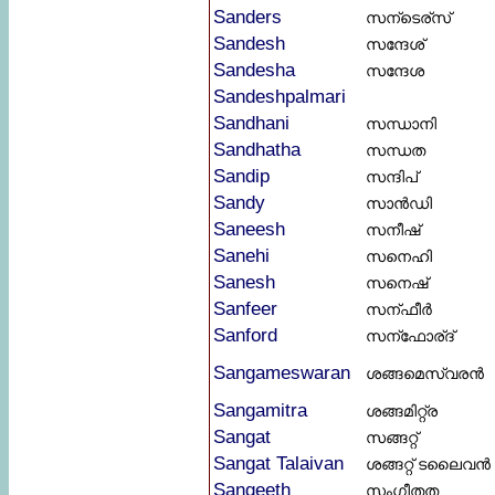
Sanders
സന്ടെര്സ്
Sandesh
സന്ദേശ്
Sandesha
സന്ദേശ
Sandeshpalmari
Sandhani
സന്ധാനി
Sandhatha
സന്ധത
Sandip
സന്ദിപ്
Sandy
സാൻഡി
Saneesh
സനീഷ്
Sanehi
സനെഹി
Sanesh
സനെഷ്
Sanfeer
സന്ഫീർ
Sanford
സന്ഫോര്ദ്
Sangameswaran
ശങ്ങമെസ്വരൻ
Sangamitra
ശങ്ങമിറ്റ്ര
Sangat
സങ്ങറ്റ്
Sangat Talaivan
ശങ്ങറ്റ് ടലൈവൻ
Sangeeth
സംഗീതത