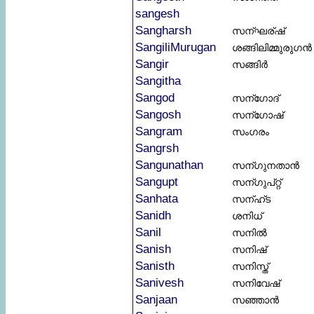
sangesh
Sangharsh
സന്ഘര്ഷ്
SangiliMurugan
ശങ്ങിലിമ്മുരുഗൻ
Sangir
സങ്ങിർ
Sangitha
Sangod
സന്ഗോദ്
Sangosh
സന്ഗോഷ്
Sangram
സംഗരം
Sangrsh
Sangunathan
സന്ഗുനതാൻ
Sangupt
സന്ഗുപ്റ്റ്
Sanhata
സന്ഹ്ട
Sanidh
ശനിധ്
Sanil
സനിൽ
Sanish
സനിഷ്
Sanisth
സനിസ്ത്
Sanivesh
സനിവേഷ്
Sanjaan
സഞ്ഞാൻ