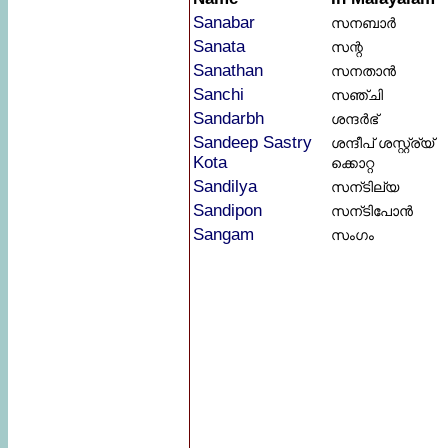
Sanabar
സനബാർ
Sanata
സന്റ
Sanathan
സനതാൻ
Sanchi
സഞ്ചി
Sandarbh
ശന്ദർഭ്
Sandeep Sastry
ശന്ദീപ് ശസ്റ്റ്ര്യ്
Kota
ക്കൊറ്റ
Sandilya
സന്ടില്യ
Sandipon
സന്ടിപോൻ
Sangam
സംഗം