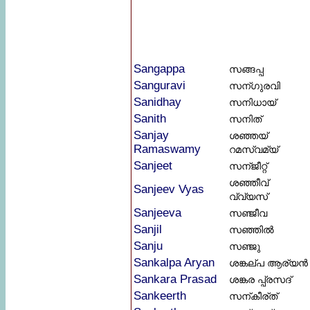
Sangappa
സങ്ങപ്പ
Sanguravi
സന്ഗുരവി
Sanidhay
സനിധായ്
Sanith
സനിത്
Sanjay
ശഞ്ഞയ്
Ramaswamy
റമസ്വമ്യ്
Sanjeet
സന്ജീറ്റ്
ശഞ്ഞീവ്
Sanjeev Vyas
വ്വ്യസ്
Sanjeeva
സഞ്ജീവ
Sanjil
സഞ്ഞിൽ
Sanju
സഞ്ജു
Sankalpa Aryan
ശങ്കല്പ ആര്യൻ
Sankara Prasad
ശങ്കര പ്പ്രസദ്
Sankeerth
സന്കീര്ത്