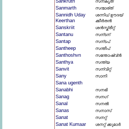
Sankruth
സന്കൃത്
Sanmarth
സന്മാര്ത്
Sannidh Uday
ശന്നിധ് ഊദയ്
Keerthan
ക്കീർതൻ
Sanskriit
ശൻസ്ക്രീറ്റ്
Santanu
സന്ടന്
Santap
സന്ടപ്
Santheep
സന്തീപ്
Santhoshvn
സന്തോഷ്വ്ൻ
Santhya
സന്ത്യ
Sanvit
സന്വിറ്റ്
Sany
സാനി
Sana ugenth
Sanabhi
സനഭി
Sanag
സനഗ്
Sanal
സനൽ
Sanas
സനാസ്
Sanat
സനറ്റ്
Sanat Kumaar
ശനറ്റ് ക്കുമാർ