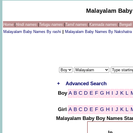
Malayalam Baby
Home
|
Hindi names
|
Telugu names
|
Tamil names
|
Kannada names
|
Bengal
Malayalam Baby Names By rashi
||
Malayalam Baby Names By Nakshatra
+
Advanced Search
Boy
A
B
C
D
E
F
G
H
I
J
K
L
Girl
A
B
C
D
E
F
G
H
I
J
K
L
Malayalam Baby Boy Names Star
In