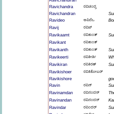
Ravichandiran
Ravichandra
ರವಿಚಂದ್ರ
Ravichandran
Su
Ravideo
ಅವಿದೆಒ
Bo
Ravij
ರವಿಜ್
Ravikaamt
ರವಿಕಾಂತ್
Su
Ravikant
ರವಿಕಾಂತ್
Ravikanth
ರವಿಕಾಂತ್
Su
Ravikeerti
ರವಿಕೀರ್ತಿ
Wh
Ravikiran
ರವಿಕಿರಣ್
Su
Ravikishoer
ರವಿಕಿಶೋಎರ್
Ravikishore
go
Ravin
ರವಿನ್
Su
Ravinamdan
ರವಿನಂದನ್
Th
Ravinandan
ರವಿನಂದನ್
Ka
Ravindar
ರವಿಂದರ್
Su