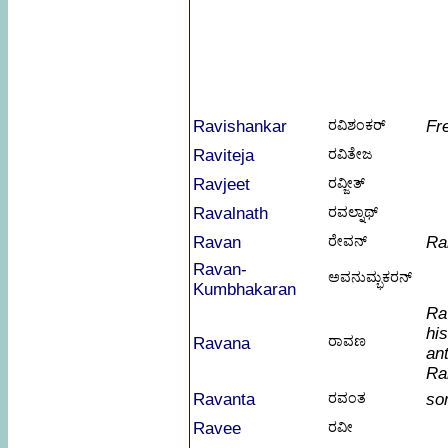
Ravishankar
ರವಿಶಂಕರ್
Fr
Raviteja
ರವಿತೇಜ
Ravjeet
ರವ್ಜೀತ್
Ravalnath
ರವಲ್ನಾಥ್
Ravan
ರೇವನ್
Ra
Ravan-
ಅವನುಮ್ಭಕರನ್
Kumbhakaran
Ra
hi
ರಾವಣ
Ravana
an
Ra
Ravanta
ರವಂತ
so
Ravee
ರವೀ