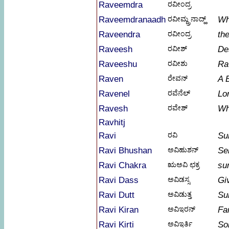
Raveemdra
ರವೀಂದ್ರ
Raveemdranaadh
ರವೀಮ್ದ್ರನಾದ್ಹ್
Wh
Raveendra
ರವೀಂದ್ರ
the
Raveesh
ರವೀಶ್
De
Raveeshu
ರವೀಶು
Ra
Raven
ರೇವನ್
A 
Ravenel
ರವೆನೆಲ್
Lo
Ravesh
ರವೇಶ್
Wh
Ravhitj
Ravi
ರವಿ
Su
Ravi Bhushan
ಅವಿಹುಶನ್
Se
Ravi Chakra
ಋಅವಿ ಛಕ್ರ
su
Ravi Dass
ಅವಿಡಸ್ಸ
Gi
Ravi Dutt
ಅವಿಡುತ್ತ
Su
Ravi Kiran
ಅವಿಇರನ್
Fa
Ravi Kirti
ಅವಿಇರ್ತಿ
So