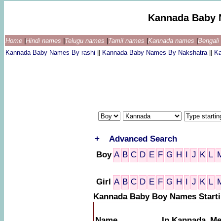
Kannada Baby 
Home
|
Hindi names
|
Telugu names
|
Tamil names
|
Kannada names
|
Bengal
Kannada Baby Names By rashi
||
Kannada Baby Names By Nakshatra
||
K
+
Advanced Search
Boy
A
B
C
D
E
F
G
H
I
J
K
L
Girl
A
B
C
D
E
F
G
H
I
J
K
L
Kannada Baby Boy Names Starti
Name
In Kannada
Me