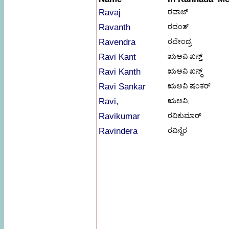
Ravaj
ರವಾಜ್
Ravanth
ರವಂತ್
Ravendra
ರವೇಂದ್ರ
Ravi Kant
ಋಅವಿ ಖನ್ತ್
Ravi Kanth
ಋಅವಿ ಖನ್ಥ್
Ravi Sankar
ಋಅವಿ ಷಂಕರ್
Ravi,
ಋಅವಿ,
Ravikumar
ರವಿಕುಮಾರ್
Ravindera
ರವಿನ್ದೆರ