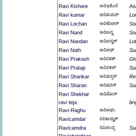
Ravi Kishore
ಅವಿಇಶೊರೆ
As
Ravi kumar
ಅವಿಕುಮರ್
Lo
Ravi Lochan
ಅವಿಳೊಚನ್
So
Ravi Nand
ಅವಿಣನ್ದ
So
Ravi Nandan
ಅವಿಣನ್ದನ್
Lo
Ravi Nath
ಅವಿಣಥ್
Sun
Ravi Prakash
ಅವಿರಕಶ್
Gl
Ravi Pratap
ಅವಿರತಪ್
Su
Ravi Shankar
ಅವಿಷನ್ಕರ್
Re
Ravi Sharan
ಅವಿಷರನ್
Su
Ravi Shekhar
ಅವಿಷೆಖರ್
ravi teja
bri
Ravi-Raghu
ಅವಿಅಘು
Ravicamdar
ರವಿಕಾಮ್ದರ್
Ravicamdra
ರವಿಚಂದ್ರ
Su