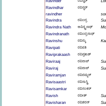
Ravinder
ರವಿನ್ದೆರ್
Lo
Ravindhar
ರವಿನ್ಧರ್
ravindher
so
Ravindra
ರವಿಂದ್ರ
Su
Ravindra Nath
ಅವಿನ್ದ್ರಣಥ್
Mo
Ravindranath
ರವಿಂದ್ರನಾಥ್
Ravinshu
ರವಿನ್ಶು
Ka
Ravipati
ರವಿಪತಿ
Raviprakaash
ರವಿಪ್ರಕಾಶ್
Raviraaj
ರವಿರಾಜ್
Su
Raviraj
ರವಿರಾಜ್
Su
Raviramjan
ರವಿರಮ್ಜನ್
Ravisaastri
ರವಿಸಾಸ್ತ್ರಿ
Ravisamkar
ರವಿಸಂಕರ್
Ravish
ರವೀಶ್
Su
Ravisharan
ರವಿಶರನ್
Su