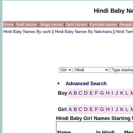
Hindi Baby N
Home
|
Hindi names
|
Telugu names
|
Tamil names
|
Kannada names
|
Bengal
Hindi Baby Names By rashi
||
Hindi Baby Names By Nakshatra
||
Hindi Tw
+
Advanced Search
Boy
A
B
C
D
E
F
G
H
I
J
K
L
Girl
A
B
C
D
E
F
G
H
I
J
K
L
Hindi Baby Girl Names Starting
Name
In Hindi
Mea