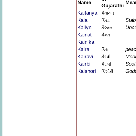
Name
Mea
Gujarathi
Kaitanya
કૈતાન્ય
Kaia
Stabi
કિયા
Kailyn
Unco
કૈલ્ય્ન
Kainat
કૈનત
Kainika
Kaira
peac
કિરા
Kairavi
Moon
કૈરવી
Kairbi
Soot
કૈરબી
Kaishori
Godd
કિશોરી