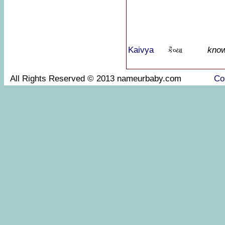
Kaivya
know
કૈવ્યા
All Rights Reserved © 2013 nameurbaby.com
Co