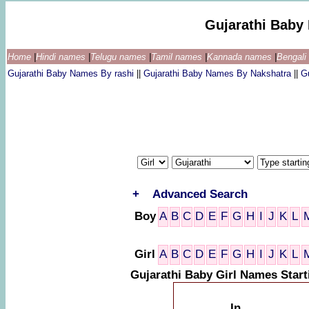
Gujarathi Baby
Home
|
Hindi names
|
Telugu names
|
Tamil names
|
Kannada names
|
Bengal
Gujarathi Baby Names By rashi
||
Gujarathi Baby Names By Nakshatra
||
G
+
Advanced Search
Boy
A
B
C
D
E
F
G
H
I
J
K
L
Girl
A
B
C
D
E
F
G
H
I
J
K
L
Gujarathi Baby Girl Names Star
In