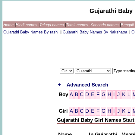
Gujarathi Baby
Home
|
Hindi names
|
Telugu names
|
Tamil names
|
Kannada names
|
Bengal
Gujarathi Baby Names By rashi
||
Gujarathi Baby Names By Nakshatra
||
G
+
Advanced Search
Boy
A
B
C
D
E
F
G
H
I
J
K
L
Girl
A
B
C
D
E
F
G
H
I
J
K
L
Gujarathi Baby Girl Names Star
Name
In Gujarathi
Mean