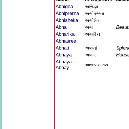
Abhigna
અભિજ્ઞા
Abhiprerna
અભીપ્રેરના
Abhisheka
અભીશેકા
Abha
Beauti
અભા
Abharika
અભારિકા
Abhasree
Abhati
Splend
અભાતી
Abhaya
House
અભય
Abhaya -
આભયઆભય
Abhay