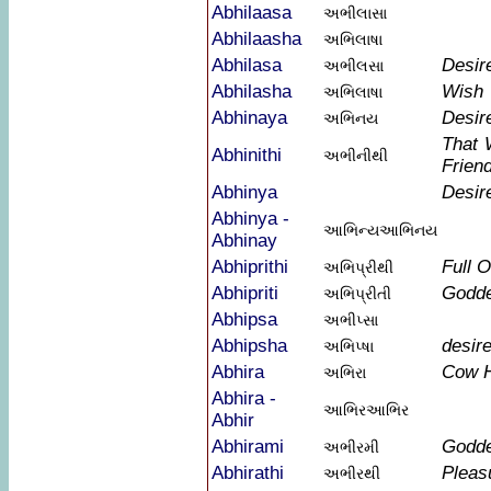
Abhilaasa
અભીલાસા
Abhilaasha
અભિલાષા
Abhilasa
Desir
અભીલસા
Abhilasha
Wish
અભિલાષા
Abhinaya
Desir
અભિનય
That 
Abhinithi
અભીનીથી
Frien
Abhinya
Desir
Abhinya -
આભિન્યઆભિનય
Abhinay
Abhiprithi
Full 
અભિપ્રીથી
Abhipriti
Godde
અભિપ્રીતી
Abhipsa
અભીપ્સા
Abhipsha
desire
અભિપ્ષા
Abhira
Cow 
અભિરા
Abhira -
આભિરઆભિર
Abhir
Abhirami
Godde
અભીરમી
Abhirathi
Pleas
અભીરથી