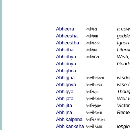
Abheera
a cow
અભિરા
Abheesha
goddes
અભિશા
Abheestha
Ignor
અભિસ્થા
Abhidha
Liter
અભિધા
Abhidhya
Wish,
અભિધ્ય
Abhidnya
Godd
Abhighna
Abhigjna
wisd
અભીગ્જના
Abhignya
wise 
અભીગ્ન્ય
Abhigya
Thoug
અભિજ્ઞા
Abhijata
Well 
અભીજાતા
Abhijita
Victo
અભિજીત
Abhijna
Remem
અભીજના
Abhikalpana
અભિકલ્પના
Abhikanksha
longin
અભીકાંક્ષા