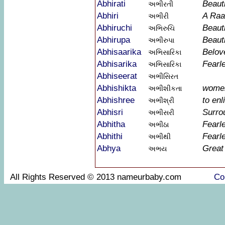
Abhirati
Beauti
અભીરતી
Abhiri
A Raa
અભીરી
Abhiruchi
Beauti
અભિરુચિ
Abhirupa
Beaut
અભીરુપા
Abhisaarika
Belov
અભિસારિકા
Abhisarika
Fearl
અભિસારિકા
Abhiseerat
અભીસિરત
Abhishikta
women
અભીશીકતા
Abhishree
to enl
અભીશ્રી
Abhisri
Surro
અભીસરી
Abhitha
Fearl
અભીઠા
Abhithi
Fearl
અભીથી
Abhya
Great
અભય
All Rights Reserved © 2013 nameurbaby.com
Co