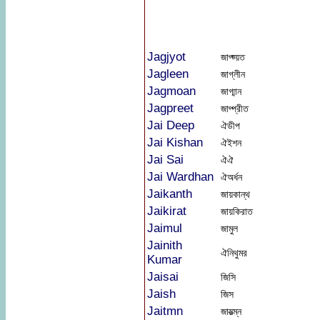
Jagjyot
জাগ্জ্য়ত
Jagleen
জাগ্লীন
Jagmoan
জাগ্মান
Jagpreet
জাগ্প্রীত
Jai Deep
ঐডীপ
Jai Kishan
ঐইশন
Jai Sai
ঐঐ
Jai Wardhan
ঐঅর্ধন
Jaikanth
জায়কান্থ
Jaikirat
জায়কিরাত
Jaimul
জামুল
Jainith
ঐনিথুমর
Kumar
Jaisai
জিসি
Jaish
জিস
Jaitmn
জায়ত্ম্ন