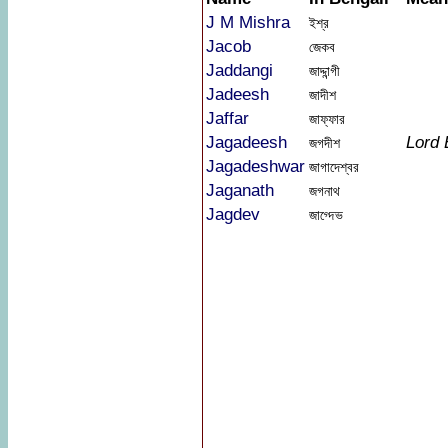
J M Mishra
ইশ্র
Jacob
জেকব
Jaddangi
জাদ্দান্গী
Jadeesh
জাদীশ
Jaffar
জাফ্ফার
Jagadeesh
Lord
জগদীশ
Jagadeshwar
জাগাদেশ্বর
Jaganath
জগনাথ
Jagdev
জাগ্দেভ