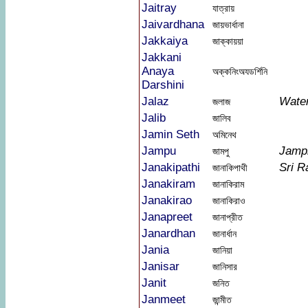
Jaitray
যাত্রায়
Jaivardhana
জায়ভার্ধানা
Jakkaiya
জাক্কায়য়া
Jakkani
Anaya
অক্কনিংঅযডর্শিনি
Darshini
Jalaz
Wate
জলাজ
Jalib
জালিব
Jamin Seth
অমিনেথ
Jampu
Jamp
জামপু
Janakipathi
Sri 
জানাকিপাথী
Janakiram
জানাকিরাম
Janakirao
জানাকিরাও
Janapreet
জানাপ্রীত
Janardhan
জানার্ধান
Jania
জানিয়া
Janisar
জানিসার
Janit
জনিত
Janmeet
জান্মীত