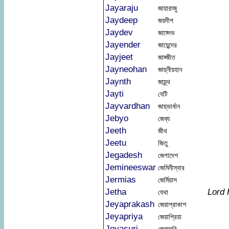
Jayaraju
জায়ারাজু
Jaydeep
জয়দীপ
Jaydev
জায়্দেভ
Jayender
জায়েন্দের
Jayjeet
জায়্জীত
Jayneohan
জায়্নীয়হান
Jaynth
জায়্ন্থ
Jayti
যেটি
Jayvardhan
জায়্ভার্ধান
Jebyo
জেব্য
Jeeth
জীথ
Jeetu
জিতু
Jegadesh
জেগাদেশ
Jemineeswar
জেমিনীস্বার
Jermias
জের্মিয়াস
Jetha
Lord
যেথা
Jeyaprakash
জেয়াপ্রাকাশ
Jeyapriya
জেয়াপ্রিয়া
Jeyasuri