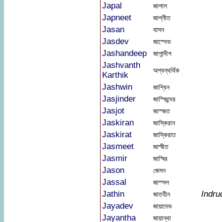
Japal
জাপাল
Japneet
জাপ্নীত
Jasan
যাসন
Jasdev
জাস্দেভ
Jashandeep
জাশান্দীপ
Jashvanth
অশ্বন্থর্থিক
Karthik
Jashwin
জাশ্বিন
Jasjinder
জাস্জিন্দের
Jasjot
জাস্জত
Jaskiran
জাস্কিরান
Jaskirat
জাস্কিরাত
Jasmeet
জাস্মীত
Jasmir
জাস্মির
Jason
জেসন
Jassal
জাস্সল
Jathin
Indru
জাতহীন
Jayadev
জায়াদেভ
Jayantha
জায়ান্থা