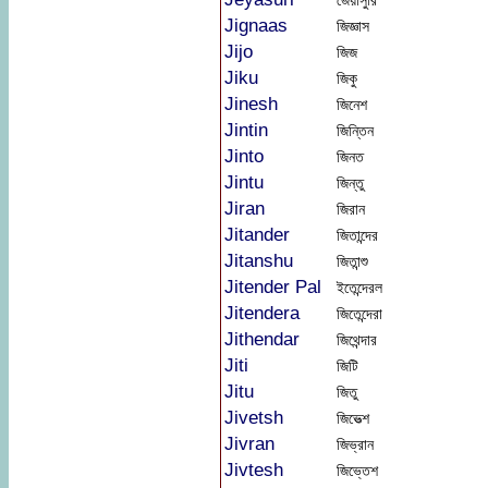
জেয়াসুরি
Jignaas
জিজ্ঞাস
Jijo
জিজ
Jiku
জিকু
Jinesh
জিনেশ
Jintin
জিন্তিন
Jinto
জিনত
Jintu
জিন্তু
Jiran
জিরান
Jitander
জিতান্দের
Jitanshu
জিতান্শু
Jitender Pal
ইতেন্দেরল
Jitendera
জিতেন্দেরা
Jithendar
জিথেন্দার
Jiti
জিটি
Jitu
জিতু
Jivetsh
জিভেত্শ
Jivran
জিভ্রান
Jivtesh
জিভ্তেশ