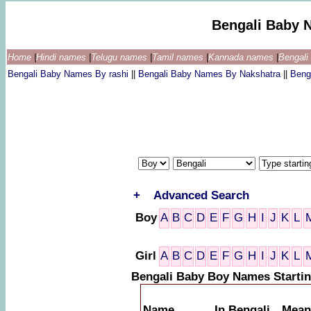
Bengali Baby 
Home
|
Hindi names
|
Telugu names
|
Tamil names
|
Kannada names
|
Bengal
Bengali Baby Names By rashi
||
Bengali Baby Names By Nakshatra
||
Beng
+
Advanced Search
Boy
A
B
C
D
E
F
G
H
I
J
K
L
Girl
A
B
C
D
E
F
G
H
I
J
K
L
Bengali Baby Boy Names Startin
Name
In Bengali
Mean