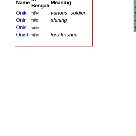
Name
Meaning
Bengali
Onik
various, soldier
অনিক
Onir
shining
অনির
Onis
অনিস
Onish
lord krishna
অনিষ