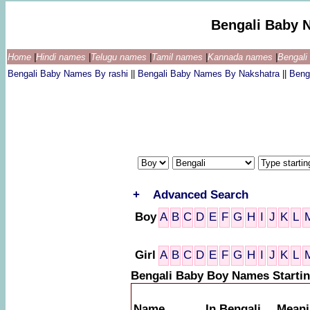
Bengali Baby 
Home
|
Hindi names
|
Telugu names
|
Tamil names
|
Kannada names
|
Bengal
Bengali Baby Names By rashi
||
Bengali Baby Names By Nakshatra
||
Beng
+
Advanced Search
Boy
A
B
C
D
E
F
G
H
I
J
K
L
Girl
A
B
C
D
E
F
G
H
I
J
K
L
Bengali Baby Boy Names Startin
Name
In Bengali
Meani