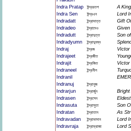
Indra Pratap
A King
ঈন্দ্ররতপ
Indra Sen
Lord I
ঈন্দ্রএন
Indradatt
Gift O
ইন্দ্রাদাত্ত
Indradeo
Given 
ইন্দ্রাদেও
Indradutt
Son of
ইন্দ্রাদুত্ত
Indradyumn
Splend
ইন্দ্রাদ্যুম্ন
Indraj
Victor
ইন্দ্রজ
Indrajeet
Younge
ইন্দ্রজীত
Indrajit
Victor
ইন্দ্রজিত
Indraneel
Turqu
ইন্দ্রনীল
Indranil
EMER
Indranuj
ইন্দ্রানুজ
Indrarjun
Bright
ইন্দ্রার্জুন
Indrasen
Eldes
ইন্দ্রসেন
Indrasuta
Son Of
ইন্দ্রাসুতা
Indratan
As Str
ইন্দ্রাতান
Indravadan
Lord I
ইন্দ্রাভাদান
Indravraja
Lord S
ইন্দ্রাভ্রাজা