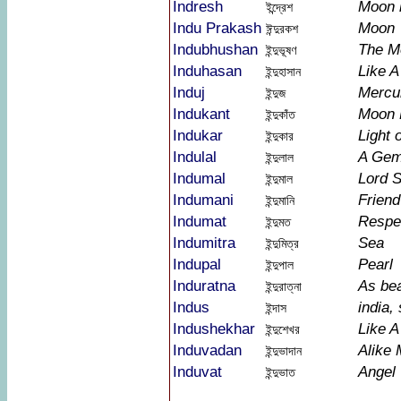
Indresh
Moon l
ইন্দ্রেশ
Indu Prakash
Moon
ঈন্দুরকশ
Indubhushan
The M
ইন্দুভূষণ
Induhasan
Like 
ইন্দুহাসান
Induj
Mercur
ইন্দুজ
Indukant
Moon 
ইন্দুকাঁত
Indukar
Light 
ইন্দুকার
Indulal
A Gem
ইন্দুলাল
Indumal
Lord S
ইন্দুমাল
Indumani
Friend
ইন্দুমানি
Indumat
Respe
ইন্দুমত
Indumitra
Sea
ইন্দুমিত্র
Indupal
Pearl
ইন্দুপাল
Induratna
As bea
ইন্দুরাত্না
Indus
india, 
ইন্দাস
Indushekhar
Like 
ইন্দুশেখর
Induvadan
Alike
ইন্দুভাদান
Induvat
Angel
ইন্দুভাত