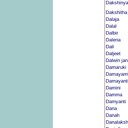
Dakshiny
Dakshitha
Dalaja
Dalal
Dalbir
Dalena
Dali
Daljeet
Dalwin jan
Damaruki
Damayamt
Damayant
Damini
Damma
Damyanti
Dana
Danah
Danalaks