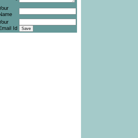
Your
Name
Your
Email Id