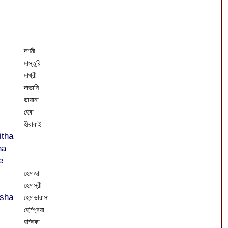
দশমী
দাস্তুরি
দাথ্রী
দাভানি
ডায়ানা
হেবা
হীরাবাই
tha
ha
e
হেমাজা
হেমাস্রী
sha
হেমাভারাসা
হেম্প্রিয়া
হম্সিকা