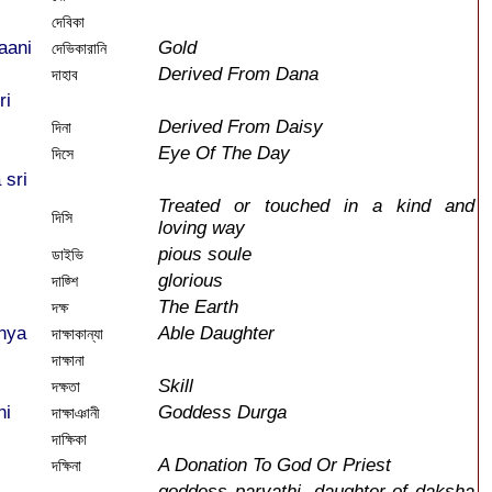
দেবিকা
aani
Gold
দেভিকারানি
Derived From Dana
দাহাব
ri
Derived From Daisy
দিনা
Eye Of The Day
দিসে
 sri
Treated or touched in a kind and
দিসি
loving way
pious soule
ডাইভি
glorious
দাজ্শি
The Earth
দক্ষ
nya
Able Daughter
দাক্ষাকান্যা
দাক্ষানা
Skill
দক্ষতা
ni
Goddess Durga
দাক্ষাঞানী
দাক্ষিকা
A Donation To God Or Priest
দক্ষিনা
goddess parvathi, daughter of daksha