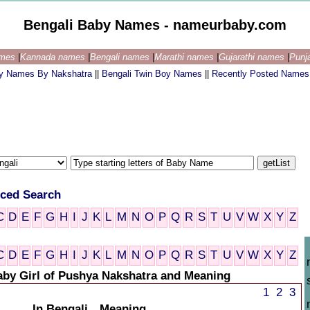
Bengali Baby Names - nameurbaby.com
ames
|
Kannada names
|
Bengali names
|
Marathi names
|
Gujarathi names
|
Punj
by Names By Nakshatra
||
Bengali Twin Boy Names
||
Recently Posted Names
ced Search
C
D
E
F
G
H
I
J
K
L
M
N
O
P
Q
R
S
T
U
V
W
X
Y
Z
C
D
E
F
G
H
I
J
K
L
M
N
O
P
Q
R
S
T
U
V
W
X
Y
Z
aby Girl of Pushya Nakshatra and Meaning
1
2
3
In Bengali
Meaning