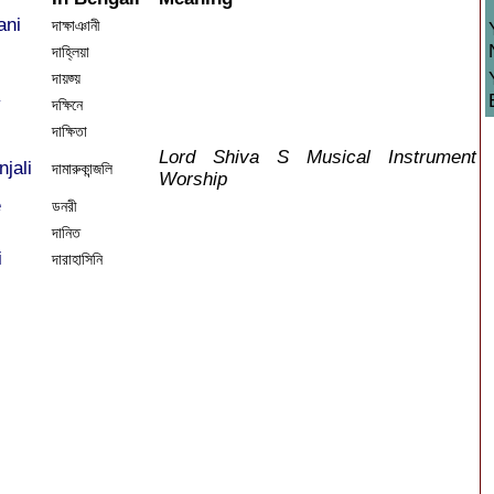
ani
দাক্ষাঞানী
দাহ্লিয়া
দায়জ্য়
y
দক্ষিনে
দাক্ষিতা
Lord Shiva S Musical Instrument
jali
দামারুকান্জলি
Worship
e
ডনরী
দানিত
i
দারাহাসিনি