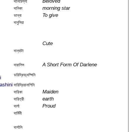
Beloved
দানিয়েল্লা
morning star
দানিকা
To give
ডান্না
দানুসিয়া
Cute
দান্যাটা
A Short Form Of Darlene
দারালিস
ডরিদ্রিযঢ্বম্সিনি
i
ashini
দারিদ্রিয়ানাশিনি
Maiden
দারিকা
earth
দারিত্রী
Proud
দার্লা
দার্মিনী
দার্পালি