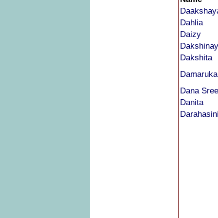
Daakshay
Dahlia
Daizy
Dakshina
Dakshita
Damarukan
Dana Sre
Danita
Darahasin