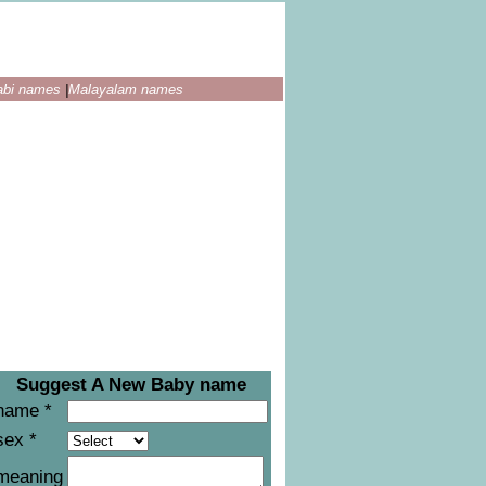
abi names
|
Malayalam names
Suggest A New Baby name
name *
sex *
meaning