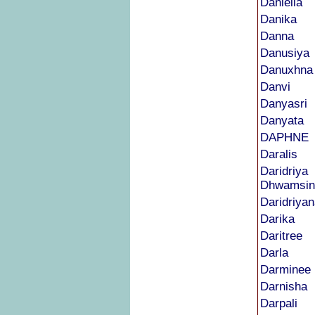
Daniella
Danika
Danna
Danusiya
Danuxhna
Danvi
Danyasri
Danyata
DAPHNE
Daralis
Daridriya
Dhwamsin
Daridriyan
Darika
Daritree
Darla
Darminee
Darnisha
Darpali