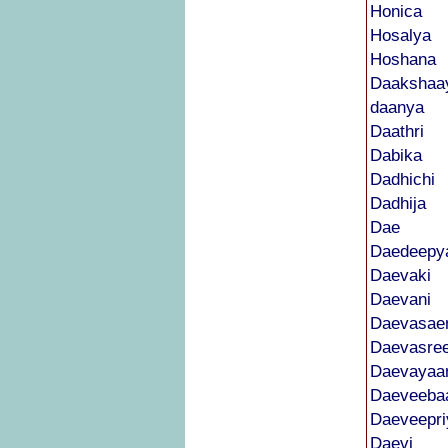
Honica
Hosalya
Hoshana
Daakshaa
daanya
Daathri
Dabika
Dadhichi
Dadhija
Dae
Daedeepy
Daevaki
Daevani
Daevasae
Daevasre
Daevayaa
Daeveeba
Daeveepri
Daevi