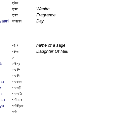
হনিকা
Wealth
হসাল্য়া
Fragrance
হশানা
yaani
Day
দাক্শায়ানি
name of a sage
দধীচি
Daughter Of Milk
দাধিজা
দে
a
দেদীপ্য
দেভাকি
দেভানি
na
দেভাসেনা
e
দেভাস্রী
ni
দেভায়ানি
ala
দেভীবালা
ya
দেভীপ্রিয়া
দেভি