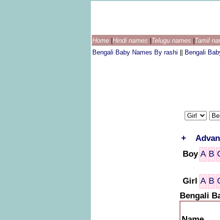
Home
|
Hindi names
|
Telugu names
|
Tamil n
Bengali Baby Names By rashi
||
Bengali Ba
+
Advan
Boy
A
B
Girl
A
B
Bengali B
Name