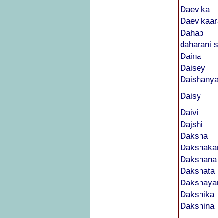
Daevika
Daevikaar
Dahab
daharani s
Daina
Daisey
Daishanya
Daisy
Daivi
Dajshi
Daksha
Dakshaka
Dakshana
Dakshata
Dakshaya
Dakshika
Dakshina