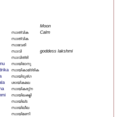
Moon
Calm
സാത്വിക
സാത്വിക
സാവേരി
goddess lakshmi
സാവി
സാവിത്രി
anu
സായിഭാനു
rika
സായികാമ്ദ്രിക
a
സായിടുര്ഗ
ala
ശായികമല
na
സായികരു്ന
hmi
സായിലക്ഷ്മി
സായില്ട
സായിലീല
സായിമണി