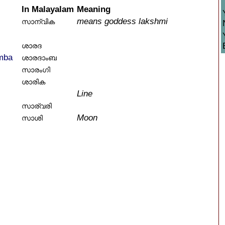
In Malayalam
Meaning
means goddess lakshmi
സാന്വിക
ശാരദ
mba
ശാരദാംബ
സാരംഗി
ശാരിക
Line
സാര്വരി
Moon
സാശി