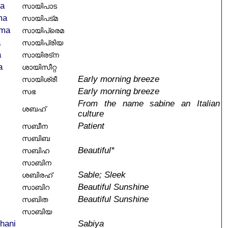
da
സായിപാട
ma
സായിപട്മ
ema
സായിപ്രെമ
a
സായിപ്രിയ
a
സായിരട്ന
a
ശായിസീറ്റ
Early morning breeze
സായിശ്രീ
Early morning breeze
സഭ
From the name sabine an Italian
ശബഹ്
culture
Patient
സബീന
സബിബ
Beautiful*
സബിഹ
സാബിന
Sable; Sleek
ശബിരഹ്
Beautiful Sunshine
സാബിറ
Beautiful Sunshine
സബിത
സാബിയ
hani
Sabiya