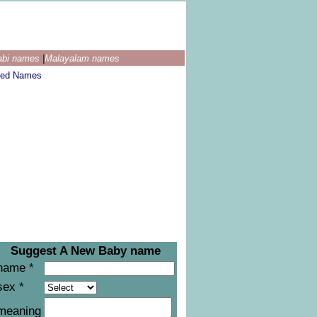
abi names
|
Malayalam names
ted Names
Suggest A New Baby name
name *
sex *
meaning