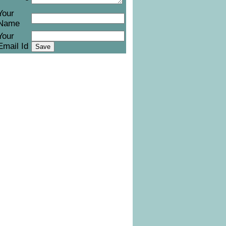
Your
Name
Your
Email Id