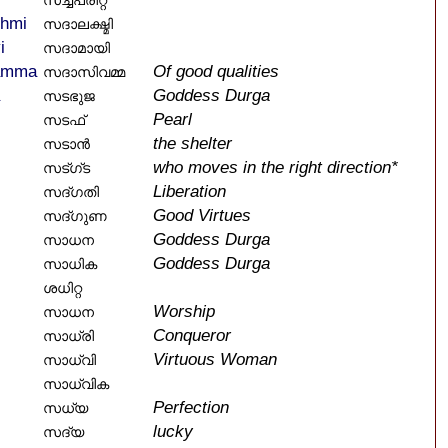
സച്ച്പ്രീറ്റ്
shmi
സദാലക്ഷ്മി
i
സദാമായി
amma
Of good qualities
സദാസിവമ്മ
Goddess Durga
സടഭുജ
Pearl
സടഫ്
the shelter
സടാൻ
who moves in the right direction*
സട്ഗ്ട
Liberation
സദ്ഗതി
Good Virtues
സദ്ഗുണ
Goddess Durga
സാധന
Goddess Durga
സാധിക
ശധിറ്റ
Worship
സാധന
Conqueror
സാധ്രി
Virtuous Woman
സാധ്വി
സാധ്വിക
Perfection
സധ്യ
lucky
സദ്യ