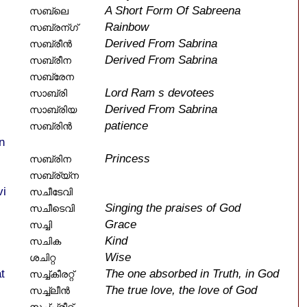
A Short Form Of Sabreena
സബ്ലെ
Rainbow
സബ്രന്ഗ്
Derived From Sabrina
സബ്രീൻ
Derived From Sabrina
സബ്രീന
സബ്രേന
Lord Ram s devotees
സാബ്രി
Derived From Sabrina
സാബ്രിയ
patience
സബ്രിൻ
n
Princess
സബ്രിന
സബ്ര്യ്ന
vi
സചീടേവി
Singing the praises of God
സചീടെവി
Grace
സച്ചി
Kind
സചിക
Wise
ശചിറ്റ
t
The one absorbed in Truth, in God
സച്ച്കീരറ്റ്
The true love, the love of God
സച്ച്ലീൻ