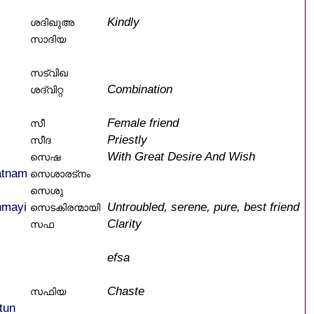
Kindly
ശദിഖുഅ
സാദിയ
സട്വിഖ
Combination
ശദ്വിറ്റ
Female friend
സീ
Priestly
സീദ
With Great Desire And Wish
സെഷ
atnam
സെശാരട്നം
സെശു
nmayi
Untroubled, serene, pure, best friend
സെടകിരന്മായി
Clarity
സഫ
efsa
Chaste
സഫിയ
tun