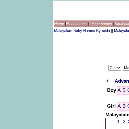
Home
|
Hindi names
|
Telugu names
|
Tamil n
Malayalam Baby Names By rashi
||
Malayal
+
Advan
Boy
A
B
Girl
A
B
Malayalam
1
2