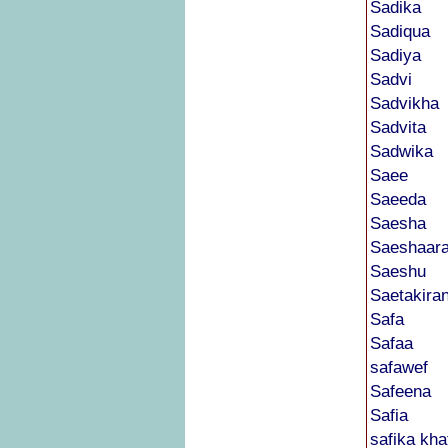
Sadika
Sadiqua
Sadiya
Sadvi
Sadvikha
Sadvita
Sadwika
Saee
Saeeda
Saesha
Saeshaar
Saeshu
Saetakira
Safa
Safaa
safawef
Safeena
Safia
safika kha