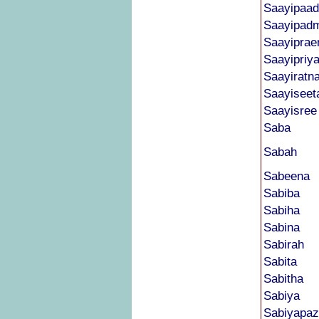
Saayipaa
Saayipad
Saayipra
Saayipriy
Saayiratn
Saayiseet
Saayisree
Saba
Sabah
Sabeena
Sabiba
Sabiha
Sabina
Sabirah
Sabita
Sabitha
Sabiya
Sabiyapaz