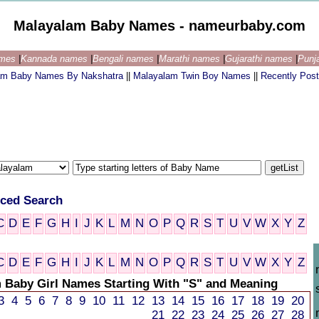
Malayalam Baby Names - nameurbaby.com
ames
|
Kannada names
|
Bengali names
|
Marathi names
|
Gujarathi names
|
Punj
am Baby Names By Nakshatra
||
Malayalam Twin Boy Names
||
Recently Pos
ced Search
C
D
E
F
G
H
I
J
K
L
M
N
O
P
Q
R
S
T
U
V
W
X
Y
Z
C
D
E
F
G
H
I
J
K
L
M
N
O
P
Q
R
S
T
U
V
W
X
Y
Z
 Baby Girl Names Starting With "S" and Meaning
3
4
5
6
7
8
9
10
11
12
13
14
15
16
17
18
19
20
21
22
23
24
25
26
27
28