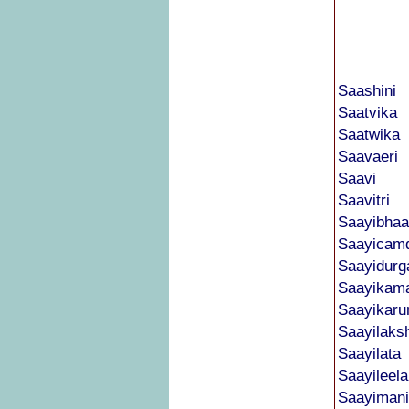
Saashini
Saatvika
Saatwika
Saavaeri
Saavi
Saavitri
Saayibha
Saayicamd
Saayidurg
Saayikam
Saayikaru
Saayilaks
Saayilata
Saayileela
Saayimani