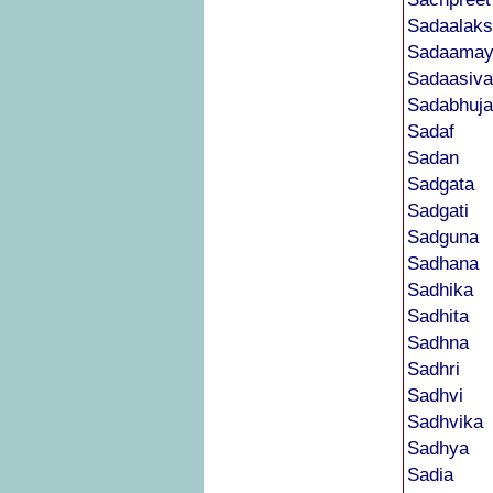
Sadaalak
Sadaamay
Sadaasiv
Sadabhuja
Sadaf
Sadan
Sadgata
Sadgati
Sadguna
Sadhana
Sadhika
Sadhita
Sadhna
Sadhri
Sadhvi
Sadhvika
Sadhya
Sadia