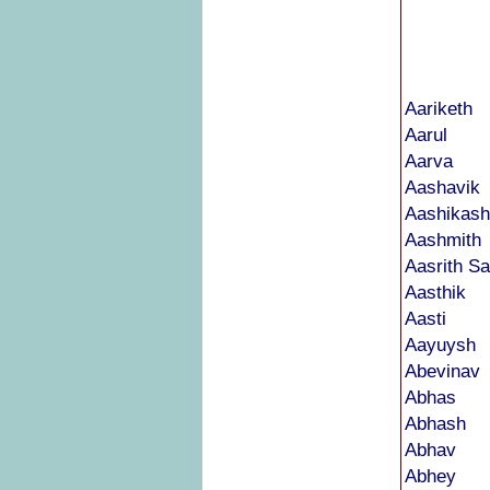
Aariketh
Aarul
Aarva
Aashavik
Aashikash
Aashmith
Aasrith Sa
Aasthik
Aasti
Aayuysh
Abevinav
Abhas
Abhash
Abhav
Abhey