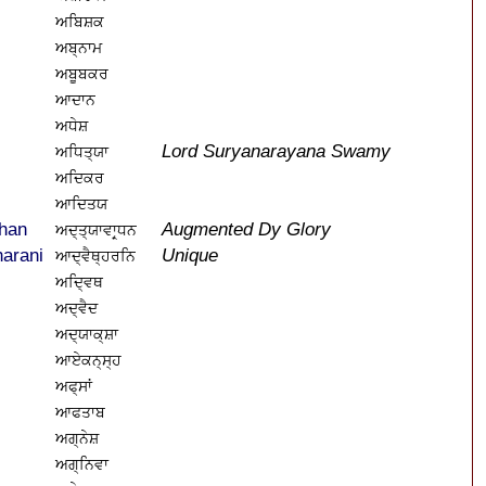
ਅਬਿਸ਼ਕ
ਅਬ੍ਨਾਮ
ਅਬੂਬਕਰ
ਆਦਾਨ
ਅਧੇਸ਼
Lord Suryanarayana Swamy
ਅਧਿਤ੍ਯਾ
ਅਦਿਕਰ
ਆਦਿਤਯ
han
Augmented Dy Glory
ਅਦ੍ਤ੍ਯਾਵਾਰ੍ਧਨ
harani
Unique
ਆਦ੍ਵੈਥ੍ਹਰਨਿ
ਅਦ੍ਵਿਥ
ਅਦ੍ਵੈਦ
ਅਦ੍ਯਾਕ੍ਸ਼ਾ
ਆਏਕਨ੍ਸ੍ਹ
ਅਫ੍ਸਾਂ
ਆਫਤਾਬ
ਅਗ੍ਨੇਸ਼
ਅਗ੍ਨਿਵਾ