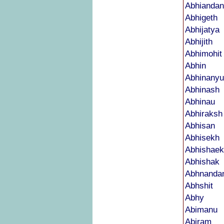
Abhiandan
Abhigeth
Abhijatya
Abhijith
Abhimohit
Abhin
Abhinanyu
Abhinash
Abhinau
Abhiraksh
Abhisan
Abhisekh
Abhishaek
Abhishak
Abhnanda
Abhshit
Abhy
Abimanu
Abiram