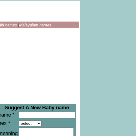
abi names
|
Malayalam names
Suggest A New Baby name
name *
sex *
meaning