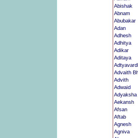
Abishak
Abnam
Abubakar
Adan
Adhesh
Adhitya
Adikar
Aditaya
Adtyavard
Advaith B
Advith
Adwaid
Adyaksha
Aekansh
Afsan
Aftab
Agnesh
Agniva