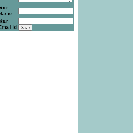
Your
Name
Your
Email Id