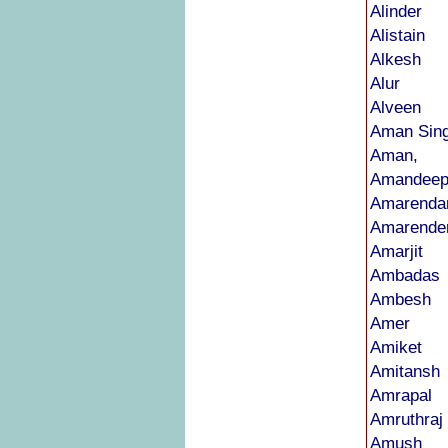
Alinder
Alistain
Alkesh
Alur
Alveen
Aman Sin
Aman,
Amandeep
Amarenda
Amarende
Amarjit
Ambadas
Ambesh
Amer
Amiket
Amitansh
Amrapal
Amruthraj
Amush