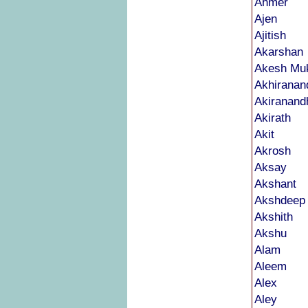
Ahmer
Ajen
Ajitish
Akarshan
Akesh Mu
Akhiranan
Akiranand
Akirath
Akit
Akrosh
Aksay
Akshant
Akshdeep
Akshith
Akshu
Alam
Aleem
Alex
Aley