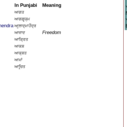
In Punjabi
Meaning
ਆਗਤ
ਆਗਗ੍ਰ੍ਯ੍ਮ
hendra
ਆਹ੍ਲਾਦ੍ਮਾਹੇੰਦ੍ਰ
Freedom
ਆਜਾਦ
ਆਕ੍ਰਿਤ
ਆਕਸ਼
ਆਕ੍ਸ਼ਤ
ਆਮਾਂ
ਆਰ੍ਚਿਤ