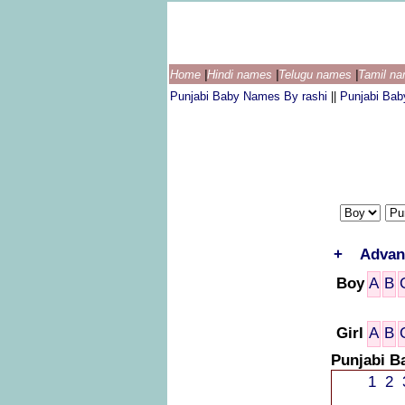
Home
|
Hindi names
|
Telugu names
|
Tamil n
Punjabi Baby Names By rashi
||
Punjabi Ba
+
Advan
Boy
A
B
Girl
A
B
Punjabi B
1
2