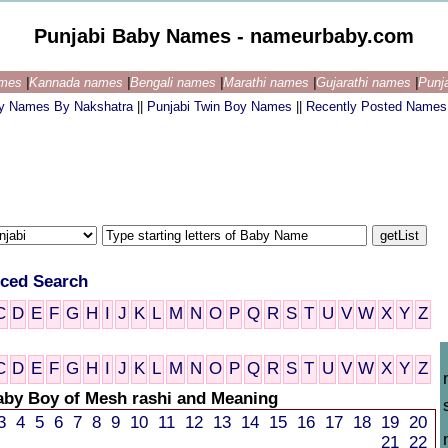
Punjabi Baby Names - nameurbaby.com
ames
|
Kannada names
|
Bengali names
|
Marathi names
|
Gujarathi names
|
Punj
by Names By Nakshatra
||
Punjabi Twin Boy Names
||
Recently Posted Names
ced Search
C
D
E
F
G
H
I
J
K
L
M
N
O
P
Q
R
S
T
U
V
W
X
Y
Z
C
D
E
F
G
H
I
J
K
L
M
N
O
P
Q
R
S
T
U
V
W
X
Y
Z
aby Boy of Mesh rashi and Meaning
3
4
5
6
7
8
9
10
11
12
13
14
15
16
17
18
19
20
21
22