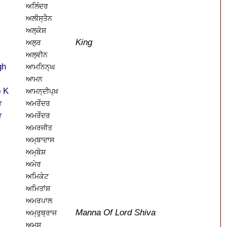
ਅਲਿੰਦਰ
ਅਲੀਸ੍ਤੈਨ
ਅਲ੍ਕੇਸ਼
King
ਅਲੁਰ
ਅਲ੍ਵੀਨ
gh
ਆਮਨਿਨ੍ਘ
ਆਮਨ
 K
ਆਮਨ੍ਦੀਪ੍ਖ਼
r
ਅਮਰੇੰਦਰ
r
ਅਮਰੇੰਦਰ
ਅਮਰਜੀਤ
ਅਮ੍ਬਾਦਾਸ
ਅਮ੍ਬੇਸ਼
ਅਮੇਰ
ਅਮਿਕੇਟ
ਅਮਿਤਾਂਸ਼
ਅਮਰਪਾਲ
Manna Of Lord Shiva
ਅਮ੍ਰੁਥ੍ਰਾਜ
ਅਮੁਸ਼