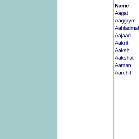
Name
Aagat
Aaggrym
Aahladma
Aajaad
Aakrit
Aaksh
Aakshat
Aaman
Aarchit