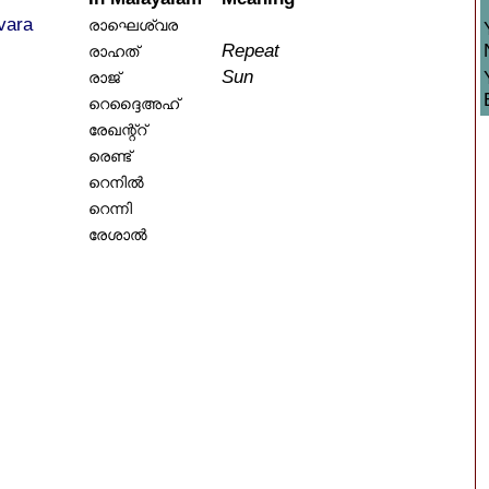
vara
രാഘെശ്വര
Repeat
രാഹത്
Sun
രാജ്
റെദ്ദൈഅഹ്
രേഖന്റ്റ്
രെണ്ട്‌
റെനിൽ
റെന്നി
രേശാൽ