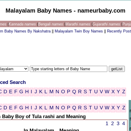
Malayalam Baby Names - nameurbaby.com
ames
|
Kannada names
|
Bengali names
|
Marathi names
|
Gujarathi names
|
Punj
am Baby Names By Nakshatra
||
Malayalam Twin Boy Names
||
Recently Pos
ced Search
C
D
E
F
G
H
I
J
K
L
M
N
O
P
Q
R
S
T
U
V
W
X
Y
Z
C
D
E
F
G
H
I
J
K
L
M
N
O
P
Q
R
S
T
U
V
W
X
Y
Z
 Baby Boy of Tula rashi and Meaning
1
2
3
4
In Malayalam
Meaning