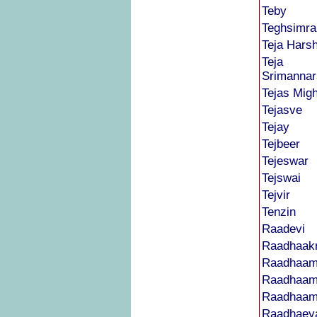
Teby
Teghsimra
Teja Hars
Teja
Srimanna
Tejas Mig
Tejasve
Tejay
Tejbeer
Tejeswar
Tejswai
Tejvir
Tenzin
Raadevi
Raadhaak
Raadhaam
Raadhaam
Raadhaam
Raadhaey