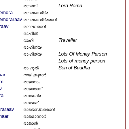
Lord Rama
രാഘവ്
emdra
രാഘവെമ്ദ്ര
emdraraav
രാഘവെമ്ദ്രരാവ്
raav
രാഘവരാവ്
രാഹീൽ
Traveller
റാഹി
രാഹിന്യ
Lots Of Money Person
രാഹിത്യ
Lots of money person
Son of Buddha
രാഹുൽ
aar
റാജ് ക്കുമാർ
am
രാജാറാം
v
രാജാരാവ്
ra
രാജേംദ്ര
രാജേഷ്
raraav
രാജെസ്വരരാവ്
naar
രാജമാന്നാർ
രാജാൻ