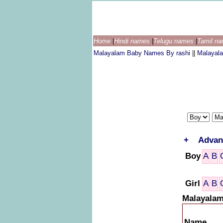
Home
|
Hindi names
|
Telugu names
|
Tamil n
Malayalam Baby Names By rashi
||
Malayal
+
Advan
Boy
A
B
Girl
A
B
Malayalam
Name