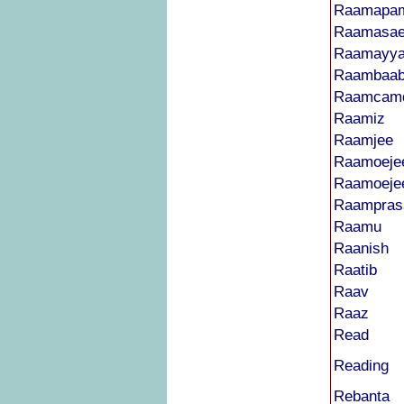
Raamapa
Raamasae
Raamayy
Raambaa
Raamcam
Raamiz
Raamjee
Raamoeje
Raamoeje
Raampras
Raamu
Raanish
Raatib
Raav
Raaz
Read
Reading
Rebanta