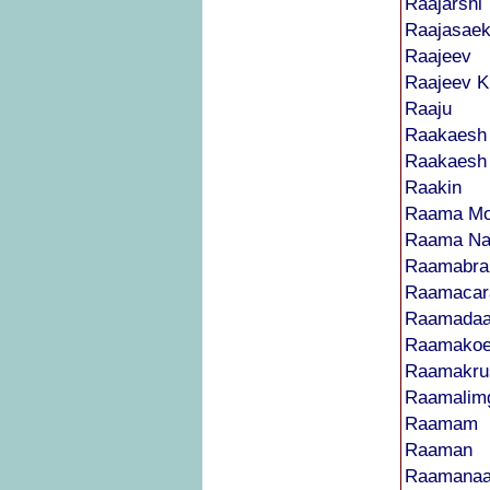
Raajarshi
Raajasaek
Raajeev
Raajeev 
Raaju
Raakaesh
Raakaesh
Raakin
Raama Mo
Raama Na
Raamabr
Raamacar
Raamada
Raamakoe
Raamakru
Raamalim
Raamam
Raaman
Raamana