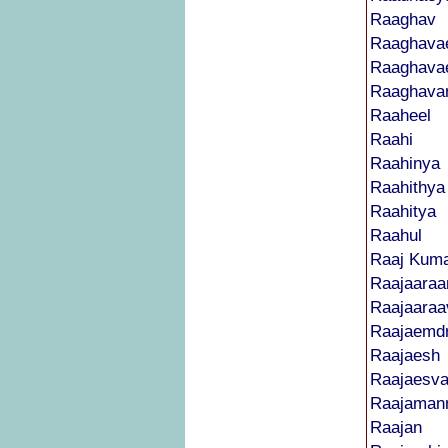
Raaghav
Raaghava
Raaghava
Raaghava
Raaheel
Raahi
Raahinya
Raahithya
Raahitya
Raahul
Raaj Kum
Raajaara
Raajaaraa
Raajaemd
Raajaesh
Raajaesva
Raajaman
Raajan