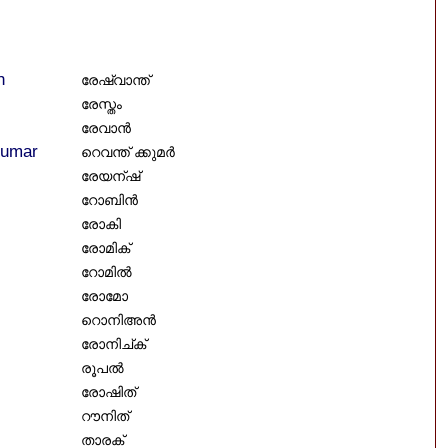
h
രേഷ്വാന്ത്
രേസ്തം
രേവാൻ
Kumar
റെവന്ത് ക്കുമർ
രേയന്ഷ്
റോബിൻ
രോകി
രോമിക്
റോമിൽ
രോമോ
റൊനിഅൻ
രോനിച്ക്
രൂപൽ
രോഷിത്
റൗനിത്
താരക്