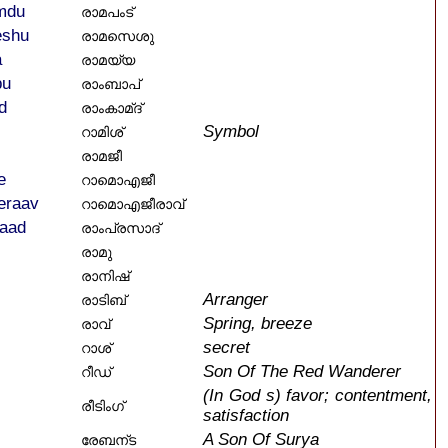
mdu
രാമപംട്
shu
രാമസെശു
a
രാമയ്യ
bu
രാംബാപ്
d
രാംകാമ്ദ്
Symbol
റാമിശ്
രാമജീ
e
റാമൊഎജീ
eraav
റാമൊഎജീരാവ്
aad
രാംപ്രസാദ്
രാമു
രാനിഷ്
Arranger
രാടിബ്
Spring, breeze
രാവ്
secret
റാശ്
Son Of The Red Wanderer
റീഡ്
(In God s) favor; contentment,
രീടിംഗ്
satisfaction
A Son Of Surya
രേബന്ട