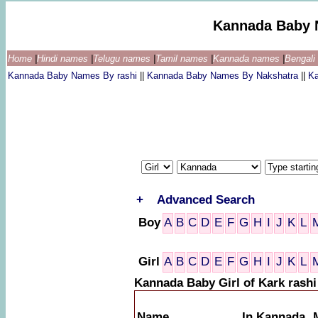
Kannada Baby 
Home
|
Hindi names
|
Telugu names
|
Tamil names
|
Kannada names
|
Bengal
Kannada Baby Names By rashi
||
Kannada Baby Names By Nakshatra
||
K
+
Advanced Search
Boy
A
B
C
D
E
F
G
H
I
J
K
L
Girl
A
B
C
D
E
F
G
H
I
J
K
L
Kannada Baby Girl of Kark rash
Name
In Kannada