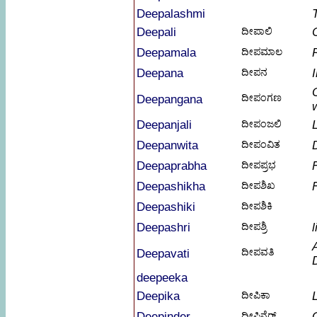
Deepalashmi
Deepali
ದೀಪಾಲಿ
Deepamala
ದೀಪಮಾಲ
Deepana
ದೀಪನ
ದೀಪಂಗಣ
Deepangana
Deepanjali
ದೀಪಂಜಲಿ
Deepanwita
ದೀಪಂವಿತ
Deepaprabha
ದೀಪಪ್ರಭ
Deepashikha
ದೀಪಶಿಖ
Deepashiki
ದೀಪಶಿಕಿ
Deepashri
ದೀಪಶ್ರಿ
l
ದೀಪವತಿ
Deepavati
deepeeka
Deepika
ದೀಪಿಕಾ
Deepinder
ದೀಪಿನ್ದೆರ್