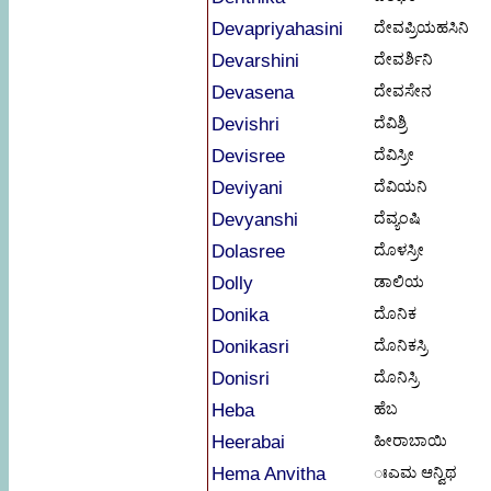
Devapriyahasini
ದೇವಪ್ರಿಯಹಸಿನಿ
Devarshini
ದೇವರ್ಶಿನಿ
Devasena
ದೇವಸೇನ
Devishri
ದೆವಿಶ್ರಿ
Devisree
ದೆವಿಸ್ರೀ
Deviyani
ದೆವಿಯನಿ
Devyanshi
ದೆವ್ಯಂಷಿ
Dolasree
ದೊಳಸ್ರೀ
Dolly
ಡಾಲಿಯ
Donika
ದೊನಿಕ
Donikasri
ದೊನಿಕಸ್ರಿ
Donisri
ದೊನಿಸ್ರಿ
Heba
ಹೆಬ
Heerabai
ಹೀರಾಬಾಯಿ
Hema Anvitha
ಃಎಮ ಆನ್ವಿಥ