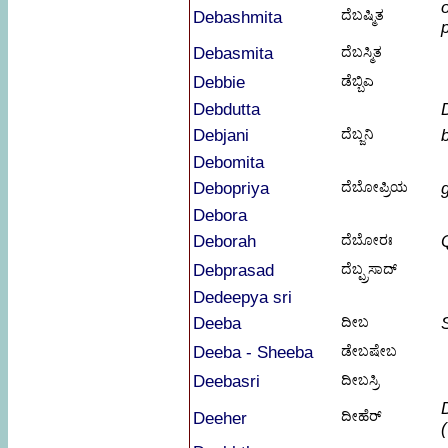
ದೆಬಷ್ಮಿತ
Debashmita
Debasmita
ದೆಬಸ್ಮಿತ
Debbie
ಡೆಬ್ಬಿಎ
Debdutta
Debjani
ದೆಬ್ಜನಿ
Debomita
Debopriya
ದೆಬೋಪ್ರಿಯ
Debora
Deborah
ದೆಬೋರಃ
Debprasad
ದೆಬ್ಪ್ರಸಾದ್
Dedeepya sri
Deeba
ದೀಬ
S
Deeba - Sheeba
ಡೇಬಷೇಬ
Deebasri
ದೀಬಸ್ರಿ
ದೀಹೆರ್
Deeher