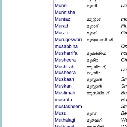
Munni
De
മുന്നി
Munnisha
Muntaz
mo
മ്മുന്റശ്
Murad
Fl
മുറാദ്
Murali
Gi
മുരളി
Murugeswari
മുരുഗേസ്വരി
musabbiha
On
Musharrifa
ho
മുഷര്രിഫ
Musheera
Gi
മുശീര
Mushirah,
മ്മുഷിരഹ്,
De
Musheera
മ്മുഷീര
Muskaan
Sm
മുസ്കാൻ
Muskan
Sm
മുസ്കാൻ
Muslimah
Bea
മ്മുസ്ലിമഹ്
musrufa
Ho
mustakheem
St
Musu
Be
മുസ്
Muthalagi
We
മുതലഗി
Muthamil
We