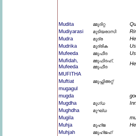
Mudita
Qu
മ്മുദിറ്റ
Mudiyarasi
Ri
മുടിയരാസി
Mudra
He
മുദ്ര
Mudrika
Us
മുദ്രിക
Mufeeda
Us
മ്മുഫീദ
Mufidah,
മ്മുഫിദഹ്,
He
Mufeeda
മ്മുഫീദ
MUFITHA
Muftiat
മ്മുഫ്റ്റിഅറ്റ്
mugagul
mugda
go
Mugdha
In
മുഗ്ധ
Mughdha
മുഘ്ധ
Mugila
mu
Muhja
He
മുഹ്ജ
Muhjah
മ്മുഹ്ജഹ്