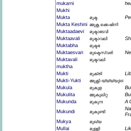
mukarni
he
Mukhi
Mukta
Pe
മുക്ട
Mukta Keshini
മ്മുക്റ്റ ക്കെഷിനി
Muktaadaevi
മുക്ടാടേവി
Muktaavali
Sh
മുക്ടാവലി
Muktabha
മുക്ടഭ
Muktaesvari
Ne
മുക്ടെസ്വരി
Muktavali
മുക്ടവലി
muktha
Mukti
Li
മുക്തി
Mukti-Yukti
മ്മുക്റ്റി-യ്യ്യ്യുkti
Mukula
Bu
മുകുള
Mukulita
Bu
മ്മുകുലിറ്റ
Mukunda
A 
മുകുന്ദ
Na
Mukundi
മുകുണ്ടി
Fr
Mukya
മുഖ്യ
Mullai
Li
മുള്ളി