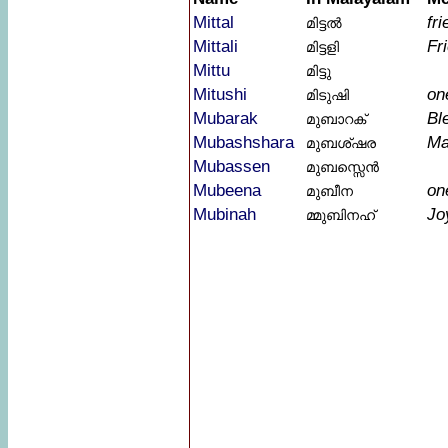
Mittal
fri
മിട്ടൽ
Mittali
Fr
മിട്ടളി
Mittu
മിട്ടു
Mitushi
on
മിടുഷി
Mubarak
Bl
മുബാറക്
Mubashshara
Ma
മുബശ്ഷര
Mubassen
മുബസ്സെൻ
Mubeena
on
മുബീന
Mubinah
Jo
മ്മുബിനഹ്