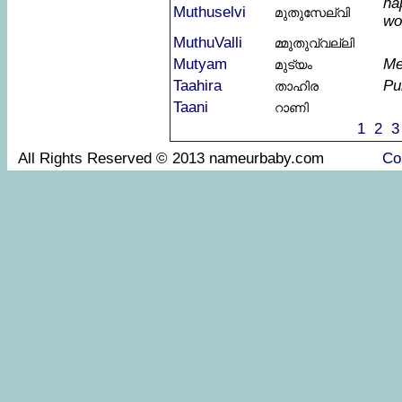
ha
Muthuselvi
മുതുസേല്വി
wo
MuthuValli
മ്മുതുവ്വല്ലി
Mutyam
Me
മുട്യം
Taahira
Pu
താഹിര
Taani
റാണി
1
2
3
All Rights Reserved © 2013 nameurbaby.com
Co