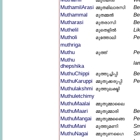
മ്മുതമിൽ
MuthamilArasi
Bea
മ്മുതമിലാരസി
Muthammal
Be
മുതമ്മൽ
Mutharasi
Bea
മുതരാസി
Muthelil
Li
മുതെളിൽ
Mutholi
Pe
മുത്തോലി
muthriga
Muthu
Pe
മുത്ത്‌
Muthu
la
dhepshika
MuthuChippi
Be
മുത്തുച്ചിപ്പി
MuthuKaruppi
Pe
മ്മുതുക്കരുപ്പി
Muthulakshmi
മുത്തുലക്ഷ്മി
Muthuletchimy
MuthuMaalai
മ്മുതുമ്മാലൈ
MuthuMaari
Bea
മ്മുതുമ്മാരി
MuthuMangai
Pe
മ്മുതുമ്മങ്ങൈ
MuthuMani
Sm
മുത്തുമണി
MuthuNagai
Sm
മ്മുതുണഗൈ