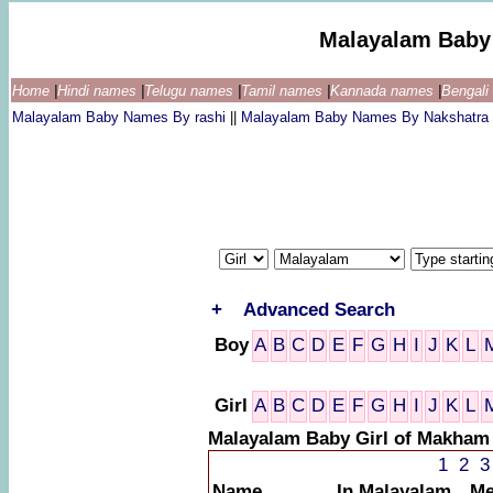
Malayalam Baby
Home
|
Hindi names
|
Telugu names
|
Tamil names
|
Kannada names
|
Bengal
Malayalam Baby Names By rashi
||
Malayalam Baby Names By Nakshatra
+
Advanced Search
Boy
A
B
C
D
E
F
G
H
I
J
K
L
Girl
A
B
C
D
E
F
G
H
I
J
K
L
Malayalam Baby Girl of Makham
1
2
3
Name
In Malayalam
Me