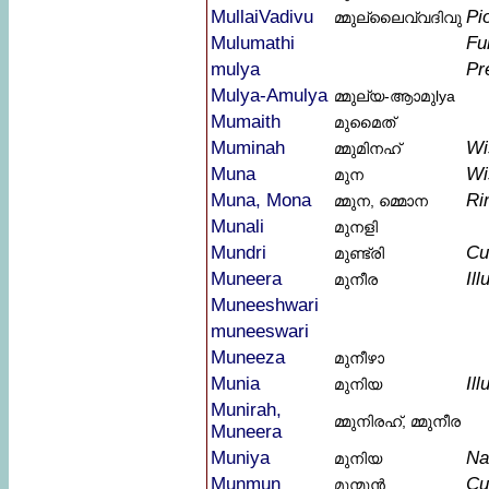
MullaiVadivu
Pi
മ്മുല്ലൈവ്വദിവു
Mulumathi
Fu
mulya
Pr
Mulya-Amulya
മ്മുല്യ-ആാമുlya
Mumaith
മുമൈത്
Muminah
Wi
മ്മുമിനഹ്
Muna
Wi
മുന
Muna, Mona
Ri
മ്മുന, മ്മൊന
Munali
മുനളി
Mundri
Cu
മുണ്ട്രി
Muneera
Il
മുനീര
Muneeshwari
muneeswari
Muneeza
മുനീഴാ
Munia
Il
മുനിയ
Munirah,
മ്മുനിരഹ്, മ്മുനീര
Muneera
Muniya
Na
മുനിയ
Munmun
Cu
മുന്മുൻ