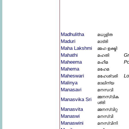
Madhulitha
മധുളിത
Maduri
മാട്രി
Maha Lakshmi
മ്മഹ ളക്ഷ്മി
Mahathi
Gr
മഹതി
Maheema
P
മഹീമ
Mahema
മഹേമ
Maheswari
Lo
മഹേശ്വരി
Malinya
മാലിന്യ
Manasavi
മനസവി
മ്മനസ്വിക
Manasvika Sri
ശ്രി
Manasvita
മ്മനസ്വിറ്റ
Manaswi
മനസ്വി
Manaswini
മനസ്വിനി