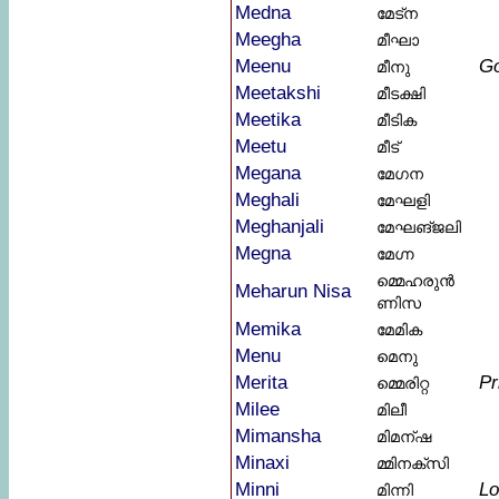
Medna
മേട്ന
Meegha
മീഘാ
Meenu
G
മീനു
Meetakshi
മീടക്ഷി
Meetika
മീടിക
Meetu
മീട്
Megana
മേഗന
Meghali
മേഘളി
Meghanjali
മേഘങ്ജലി
Megna
മേഗ്ന
മ്മെഹരുൻ
Meharun Nisa
ണിസ
Memika
മേമിക
Menu
മെനു
Merita
Pr
മ്മെരിറ്റ
Milee
മിലീ
Mimansha
മിമന്ഷ
Minaxi
മ്മിനക്സി
Minni
Lo
മിന്നി