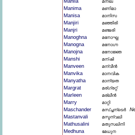
Manila
മനില
Manima
മണിമാ
Manisa
മാനിസ
Manjiri
മഞ്ഞിരി
Manjri
മഞ്ജരി
Manoghna
മനോഘ്ന
Manogna
മനോഗ്ന
Manojna
മനോജ്ഞ
Manshi
മന്ഷി
Manveen
മന്വീൻ
Manvika
മാനവിക
Manyatha
മാന്യത
Margrat
മര്ഗ്രറ്റ്
Marleen
മര്ലീൻ
Marry
മാറ്റി
Maschander
N
മസ്ച്ചന്ടെർ
Mastanvali
മസ്ടന്വലി
Mathusalini
മതുസലിനി
Medhuna
മേധുന