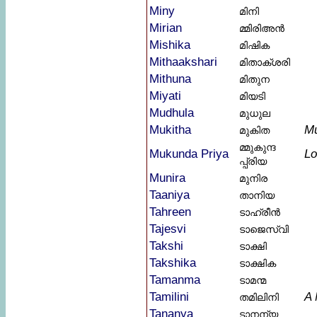
Miny
മിനി
Mirian
മ്മിരിഅൻ
Mishika
മിഷിക
Mithaakshari
മിതാക്ശരി
Mithuna
മിതുന
Miyati
മിയടി
Mudhula
മുധുല
Mukitha
Mu
മുകിത
മ്മുകുന്ദ
Mukunda Priya
Lo
പ്പ്രിയ
Munira
മുനിര
Taaniya
താനിയ
Tahreen
ടാഹ്രീൻ
Tajesvi
ടാജെസ്വി
Takshi
ടാക്ഷി
Takshika
ടാക്ഷിക
Tamanma
ടാമന്മ
Tamilini
A
തമിലിനി
Tananya
ടാനന്യ