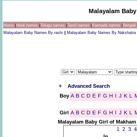
Malayalam Baby
Home
|
Hindi names
|
Telugu names
|
Tamil names
|
Kannada names
|
Bengal
Malayalam Baby Names By rashi
||
Malayalam Baby Names By Nakshatra
+
Advanced Search
Boy
A
B
C
D
E
F
G
H
I
J
K
L
Girl
A
B
C
D
E
F
G
H
I
J
K
L
Malayalam Baby Girl of Makham
1
2
3
4
In