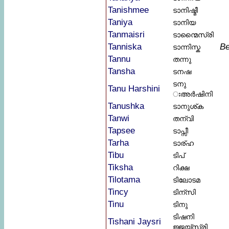
Tanishmee
ടാനിഷ്മീ
Taniya
ടാനിയ
Tanmaisri
ടാന്മൈസ്രി
Tanniska
Be
ടാന്നിസ്ക
Tannu
തന്നു
Tansha
ടനഷ
ടനു
Tanu Harshini
ഃഅർഷിനി
Tanushka
ടാനുശ്ക
Tanwi
തന്വി
Tapsee
ടാപ്സീ
Tarha
ടാര്ഹ
Tibu
ടിപ്
Tiksha
റിക്ഷ
Tilotama
ടിലോടമ
Tincy
ടിന്സി
Tinu
ടിനു
ടിഷനി
Tishani Jaysri
ജ്ജയ്സ്രി